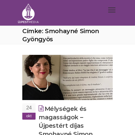
Címke: Smohayné Simon
Gyöngyös
24
Mélységek és
okt
magasságok –
Újpestért díjas
Smohayné Simon