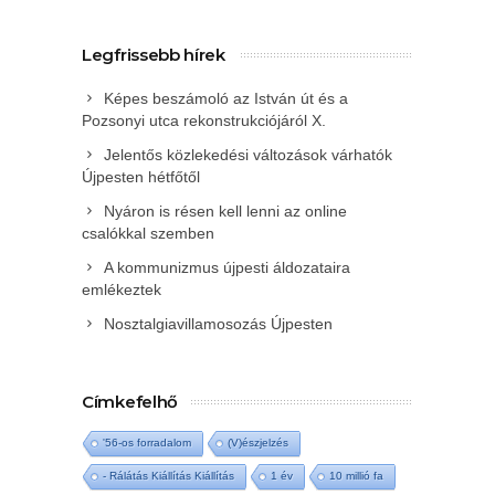
Legfrissebb hírek
Képes beszámoló az István út és a
Pozsonyi utca rekonstrukciójáról X.
Jelentős közlekedési változások várhatók
Újpesten hétfőtől
Nyáron is résen kell lenni az online
csalókkal szemben
A kommunizmus újpesti áldozataira
emlékeztek
Nosztalgiavillamosozás Újpesten
Címkefelhő
'56-os forradalom
(V)észjelzés
- Rálátás Kiállítás Kiállítás
1 év
10 millió fa