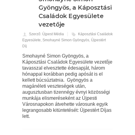
Gyöngyös, a Káposztási
Családok Egyesülete
vezetője
Szerző: Újpest Média
Káposztási Családok
Egyesülete
,
Smohayné Simon Gyöngyös
,
Újpestért
Díj
Smohayné Simon Gyöngyös, a
Káposztási Családok Egyesülete vezetője
tavasszal elvesztette édesapját, három
hónappal korábban pedig apósát is el
kellett búcsúztatnia. Gyöngyös a
magánéleti veszteségek után,
augusztusban tizennégy évnyi közösségi
munkája elismeréseként az Újpesti
Városnapokon átvehette városunk egyik
legrangosabb kitüntetését: Újpestért Díjas
lett.