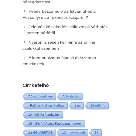
hőségriasztást
Képes beszámoló az István út és a
Pozsonyi utca rekonstrukciójáról X.
Jelentős közlekedési változások várhatók
Újpesten hétfőtől
Nyáron is résen kell lenni az online
csalókkal szemben
A kommunizmus újpesti áldozataira
emlékeztek
Címkefelhő
'56-os forradalom
(V)észjelzés
- Rálátás Kiállítás Kiállítás
1 év
10 millió fa
10 millió Fa Alapítvány
10 millió fa Újpest-Káposztásmegyer
12-es villamos
13. havi nyugdíj
14