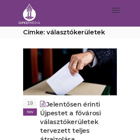
Címke: választókerületek
19
Jelentősen érinti
nov
Újpestet a fővárosi
választókerületek
tervezett teljes
átrajzolása