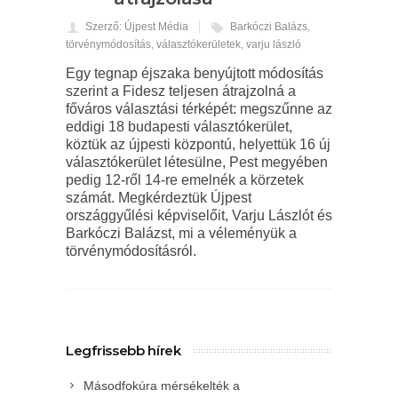
Szerző: Újpest Média
Barkóczi Balázs
,
törvénymódosítás
,
választókerületek
,
varju lászló
Egy tegnap éjszaka benyújtott módosítás
szerint a Fidesz teljesen átrajzolná a
főváros választási térképét: megszűnne az
eddigi 18 budapesti választókerület,
köztük az újpesti központú, helyettük 16 új
választókerület létesülne, Pest megyében
pedig 12-ről 14-re emelnék a körzetek
számát. Megkérdeztük Újpest
országgyűlési képviselőit, Varju Lászlót és
Barkóczi Balázst, mi a véleményük a
törvénymódosításról.
Legfrissebb hírek
Másodfokúra mérsékelték a