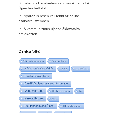
Jelentős közlekedési változások várhatók
Újpesten hétfőtől
Nyáron is résen kell lenni az online
csalókkal szemben
A kommunizmus újpesti áldozataira
emlékeztek
Címkefelhő
'56-os forradalom
(V)észjelzés
- Rálátás Kiállítás Kiállítás
1 év
10 millió fa
10 millió Fa Alapítvány
10 millió fa Újpest-Káposztásmegyer
12-es villamos
13. havi nyugdíj
14
14-es villamos
100
100 Hangos Mese Újpest
100 milliós keret