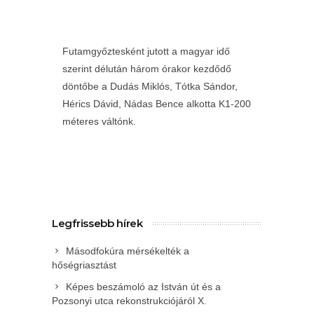
Futamgyőztesként jutott a magyar idő
szerint délután három órakor kezdődő
döntőbe a Dudás Miklós, Tótka Sándor,
Hérics Dávid, Nádas Bence alkotta K1-200
méteres váltónk.
Legfrissebb hírek
Másodfokúra mérsékelték a
hőségriasztást
Képes beszámoló az István út és a
Pozsonyi utca rekonstrukciójáról X.