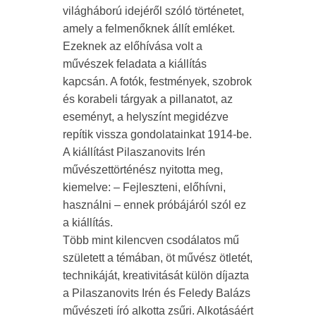
világháború idejéről szóló történetet,
amely a felmenőknek állít emléket.
Ezeknek az előhívása volt a
művészek feladata a kiállítás
kapcsán. A fotók, festmények, szobrok
és korabeli tárgyak a pillanatot, az
eseményt, a helyszínt megidézve
repítik vissza gondolatainkat 1914-be.
A kiállítást Pilaszanovits Irén
művészettörténész nyitotta meg,
kiemelve: – Fejleszteni, előhívni,
használni – ennek próbájáról szól ez
a kiállítás.
Több mint kilencven csodálatos mű
született a témában, öt művész ötletét,
technikáját, kreativitását külön díjazta
a Pilaszanovits Irén és Feledy Balázs
művészeti író alkotta zsűri. Alkotásáért