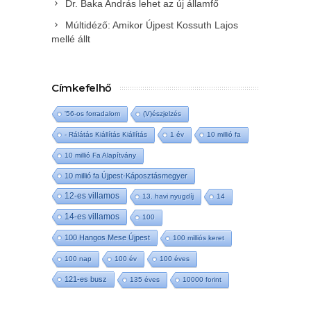
Dr. Baka András lehet az új államfő
Múltidéző: Amikor Újpest Kossuth Lajos
mellé állt
Címkefelhő
'56-os forradalom
(V)észjelzés
- Rálátás Kiállítás Kiállítás
1 év
10 millió fa
10 millió Fa Alapítvány
10 millió fa Újpest-Káposztásmegyer
12-es villamos
13. havi nyugdíj
14
14-es villamos
100
100 Hangos Mese Újpest
100 milliós keret
100 nap
100 év
100 éves
121-es busz
135 éves
10000 forint