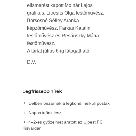
elismerést kapott Molnár Lajos
grafikus, Litresits Olga festőművész,
Borsosné Sélley Aranka
képzőművész, Farkas Katalin
festőművész és Resánszky Mária
festőművész.
A tárlat július 6-ig látogatható.
D.V.
Legfrissebb hírek
Délben bezárnak a légkondi nélküli posták
Napos időnk lesz
4–2-es győzelmet aratott az Újpest FC
Kisvárdán