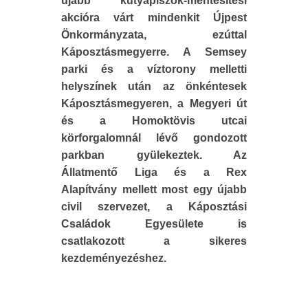
újabb kutyapiszok-mentesítési
akcióra várt mindenkit Újpest
Önkormányzata, ezúttal
Káposztásmegyerre. A Semsey
parki és a víztorony melletti
helyszínek után az önkéntesek
Káposztásmegyeren, a Megyeri út
és a Homoktövis utcai
körforgalomnál lévő gondozott
parkban gyülekeztek. Az
Állatmentő Liga és a Rex
Alapítvány mellett most egy újabb
civil szervezet, a Káposztási
Családok Egyesülete is
csatlakozott a sikeres
kezdeményezéshez.