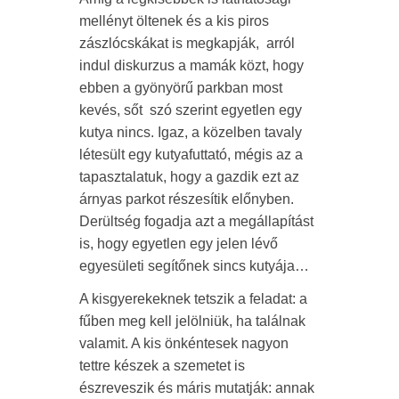
mellényt öltenek és a kis piros
zászlócskákat is megkapják, arról
indul diskurzus a mamák közt, hogy
ebben a gyönyörű parkban most
kevés, sőt szó szerint egyetlen egy
kutya nincs. Igaz, a közelben tavaly
létesült egy kutyafuttató, mégis az a
tapasztalatuk, hogy a gazdik ezt az
árnyas parkot részesítik előnyben.
Derültség fogadja azt a megállapítást
is, hogy egyetlen egy jelen lévő
egyesületi segítőnek sincs kutyája…
A kisgyerekeknek tetszik a feladat: a
fűben meg kell jelölniük, ha találnak
valamit. A kis önkéntesek nagyon
tettre készek a szemetet is
észreveszik és máris mutatják: annak