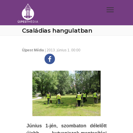
Családias hangulatban
Újpest Média
| 2013. június 1. 00:00
Június 1-jén, szombaton délelőtt