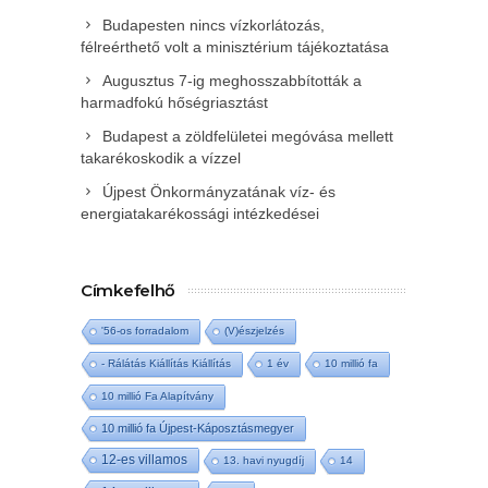
Budapesten nincs vízkorlátozás,
félreérthető volt a minisztérium tájékoztatása
Augusztus 7-ig meghosszabbították a
harmadfokú hőségriasztást
Budapest a zöldfelületei megóvása mellett
takarékoskodik a vízzel
Újpest Önkormányzatának víz- és
energiatakarékossági intézkedései
Címkefelhő
'56-os forradalom
(V)észjelzés
- Rálátás Kiállítás Kiállítás
1 év
10 millió fa
10 millió Fa Alapítvány
10 millió fa Újpest-Káposztásmegyer
12-es villamos
13. havi nyugdíj
14