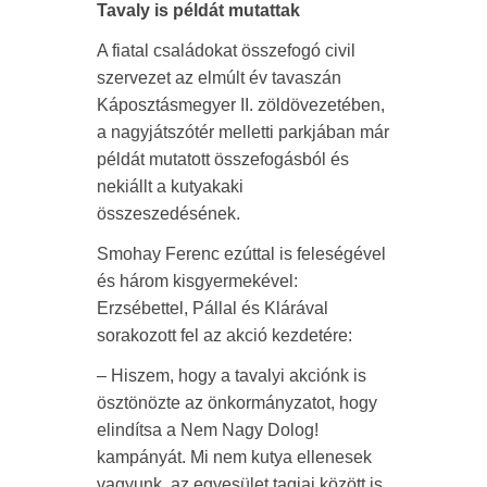
Tavaly is példát mutattak
A fiatal családokat összefogó civil
szervezet az elmúlt év tavaszán
Káposztásmegyer II. zöldövezetében,
a nagyjátszótér melletti parkjában már
példát mutatott összefogásból és
nekiállt a kutyakaki
összeszedésének.
Smohay Ferenc ezúttal is feleségével
és három kisgyermekével:
Erzsébettel, Pállal és Klárával
sorakozott fel az akció kezdetére:
– Hiszem, hogy a tavalyi akciónk is
ösztönözte az önkormányzatot, hogy
elindítsa a Nem Nagy Dolog!
kampányát. Mi nem kutya ellenesek
vagyunk, az egyesület tagjai között is