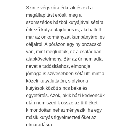
Szinte végszóra érkezik és ezt a
megállapítást erősíti meg a
szomszédos házból kutyájával sétára
érkező kutyatulajdonos is, aki hallott
már az önkormányzat kampányáról és
céljairól. A pórázon egy nylonzacskó
van, mint megtudtuk, ez a családban
alapkövetelmény. Bár az úr nem adta
nevét a tudósításhoz, elmondja,
jómaga is szívesebben sétál itt, mint a
közeli kutyafuttatón, s olykor a
kutyások között sincs béke és
egyetértés. Azok, akik házi kedvencük
után nem szedik össze az ürüléket,
kimondottan nehezményezik, ha egy
másik kutyás figyelmezteti őket az
elmaradásra.