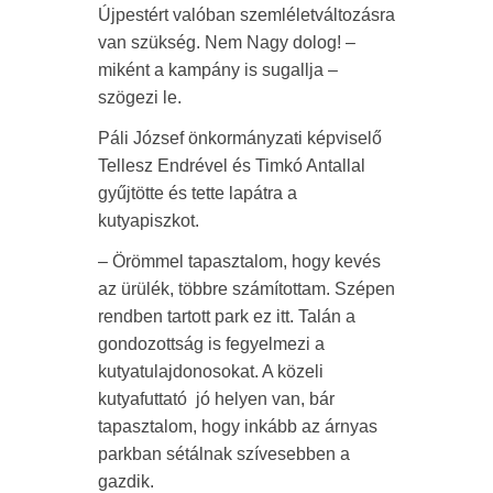
Újpestért valóban szemléletváltozásra
van szükség. Nem Nagy dolog! –
miként a kampány is sugallja –
szögezi le.
Páli József önkormányzati képviselő
Tellesz Endrével és Timkó Antallal
gyűjtötte és tette lapátra a
kutyapiszkot.
– Örömmel tapasztalom, hogy kevés
az ürülék, többre számítottam. Szépen
rendben tartott park ez itt. Talán a
gondozottság is fegyelmezi a
kutyatulajdonosokat. A közeli
kutyafuttató jó helyen van, bár
tapasztalom, hogy inkább az árnyas
parkban sétálnak szívesebben a
gazdik.