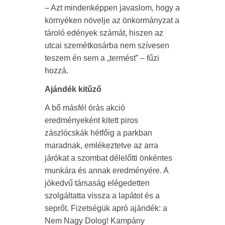
– Azt mindenképpen javaslom, hogy a
környéken növelje az önkormányzat a
tároló edények számát, hiszen az
utcai szemétkosárba nem szívesen
teszem én sem a „termést” – fűzi
hozzá.
Ajándék kitűző
A bő másfél órás akció
eredményeként kitett piros
zászlócskák hétfőig a parkban
maradnak, emlékeztetve az arra
járókat a szombat délelőtti önkéntes
munkára és annak eredményére. A
jókedvű társaság elégedetten
szolgáltatta vissza a lapátot és a
seprőt. Fizetségük apró ajándék: a
Nem Nagy Dolog! Kampány