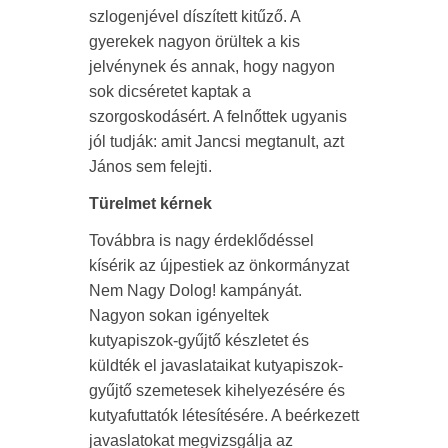
szlogenjével díszített kitűző. A
gyerekek nagyon örültek a kis
jelvénynek és annak, hogy nagyon
sok dicséretet kaptak a
szorgoskodásért. A felnőttek ugyanis
jól tudják: amit Jancsi megtanult, azt
János sem felejti.
Türelmet kérnek
Továbbra is nagy érdeklődéssel
kísérik az újpestiek az önkormányzat
Nem Nagy Dolog! kampányát.
Nagyon sokan igényeltek
kutyapiszok-gyűjtő készletet és
küldték el javaslataikat kutyapiszok-
gyűjtő szemetesek kihelyezésére és
kutyafuttatók létesítésére. A beérkezett
javaslatokat megvizsgálja az