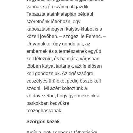
vannak szép számmal gazdik.
Tapasztalataink alapján például
szeretnénk létrehozni egy
káposztásmegyeri kutyás klubot is a
közeli jövőben. – szögezi le Ferenc. –
Ugyanakkor úgy gondoljuk, az
embernek és a természetnek együtt
kell léteznie, és ha már a városban
többen kutyát tartanak, azt felelősen
kell gondozniuk. Az egészségre
veszélyes ürüléket pedig össze kell
szedni. Mi azért költöztünk a
zöldövezetbe, hogy gyermekeink a
parkokban kedvükre
mozoghassanak.
Szorgos kezek
Amíg a legkisebbek is láthatósági