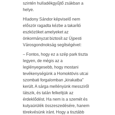
szintén hulladékgyűjtő zsákban a
helye.
Hladony Sándor képviselő nem
először ragadta kézbe a takarító
eszközöket amelyeket az
önkormányzat biztosít az Újpesti
Városgondnokság segítségével:
– Fontos, hogy ez a szép park tiszta
legyen, de mégis az a
leglényegesebb, hogy mostani
tevékenységünk a Homoktövis utcai
szombati forgalomban „kirakatba”
került. A sárga mellényünk messziről
látszik, és talán felkeltjük az
érdeklődést. Ha nem is a szemét és
kutyaürülék összeszedésére, hanem
törekvésünk iránt. Hogy a tisztább