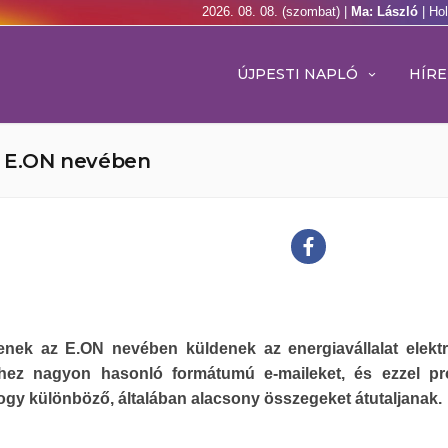
2026. 08. 08. (szombat) |
Ma: László
| Ho
ÚJPESTI NAPLÓ
HÍRE
az E.ON nevében
lenek az E.ON nevében küldenek az energiavállalat elekt
őihez nagyon hasonló formátumú e-maileket, és ezzel pr
hogy különböző, általában alacsony összegeket átutaljanak.