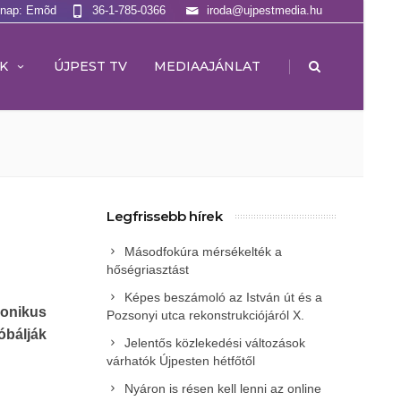
lnap: Emõd
36-1-785-0366
iroda@ujpestmedia.hu
|
K
ÚJPEST TV
MEDIAAJÁNLAT
Legfrissebb hírek
Másodfokúra mérsékelték a
hőségriasztást
Képes beszámoló az István út és a
ronikus
Pozsonyi utca rekonstrukciójáról X.
óbálják
Jelentős közlekedési változások
várhatók Újpesten hétfőtől
Nyáron is résen kell lenni az online