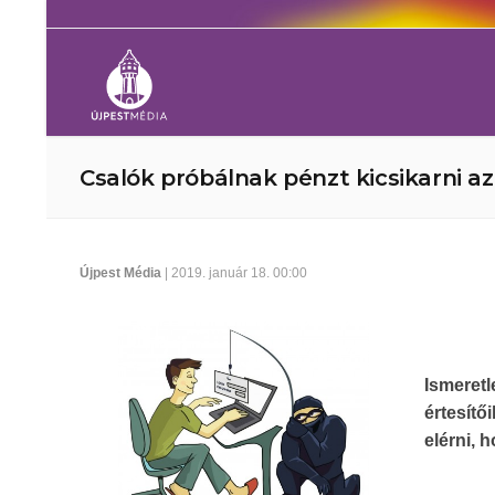
Csalók próbálnak pénzt kicsikarni 
Újpest Média
| 2019. január 18. 00:00
Ismeret
értesít
elérni, 