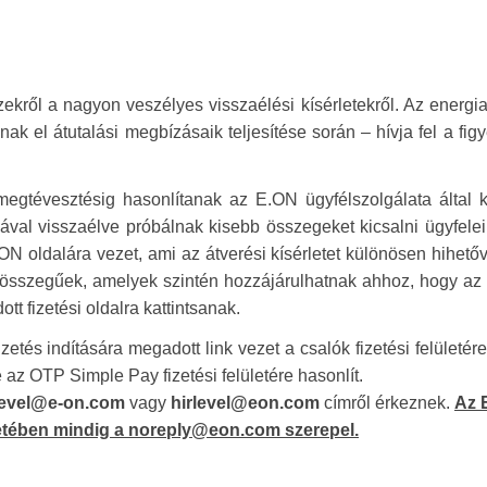
ekről a nagyon veszélyes visszaélési kísérletekről. Az energia
anak el átutalási megbízásaik teljesítése során – hívja fel a fig
megtévesztésig hasonlítanak az E.ON ügyfélszolgálata által k
ával visszaélve próbálnak kisebb összegeket kicsalni ügyfelei
N oldalára vezet, ami az átverési kísérletet különösen hihetőv
nt összegűek, amelyek szintén hozzájárulhatnak ahhoz, hogy az
t fizetési oldalra kattintsanak.
etés indítására megadott link vezet a csalók fizetési felületér
e az OTP Simple Pay fizetési felületére hasonlít.
level@e-on.com
vagy
hirlevel@eon.com
címről érkeznek.
Az 
esetében mindig a noreply@eon.com szerepel.