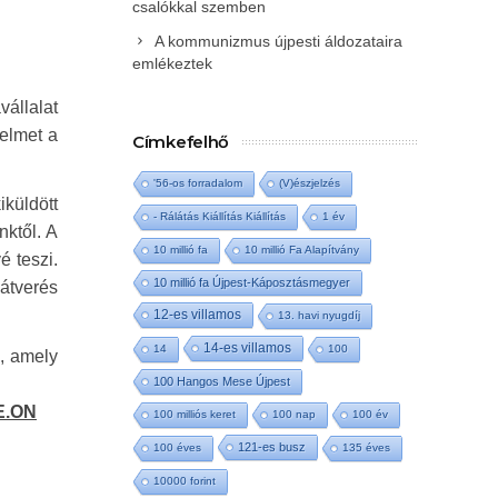
csalókkal szemben
A kommunizmus újpesti áldozataira
emlékeztek
vállalat
yelmet a
Címkefelhő
'56-os forradalom
(V)észjelzés
iküldött
- Rálátás Kiállítás Kiállítás
1 év
nktől. A
10 millió fa
10 millió Fa Alapítvány
é teszi.
10 millió fa Újpest-Káposztásmegyer
 átverés
12-es villamos
13. havi nyugdíj
14-es villamos
14
100
e, amely
100 Hangos Mese Újpest
E.ON
100 milliós keret
100 nap
100 év
121-es busz
100 éves
135 éves
10000 forint