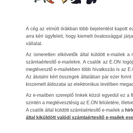
A cég az elmúlt órákban több bejelentést kapott ez
arra kéri ügyfeleit, hogy kiemelt óvatossággal járj
vállalat.
Az ismeretlen elkövetők által küldött e-mailek a 
számlaértesítő e-mailekre. A csalók az E.ON logój
megtévesztő e-mailekben több hivatkozás is az E.O
Az átutalni kért összegek általában pár ezer fori
kiszemelt áldozatai az elektronikus levélben megadot
Az e-mailben szereplő linkek közül egyedül ez a fiz
szintén a megtévesztésig az E.ON felületére, illetv
A csalók által küldött számlaértesítő e-mailek a
hir
által kiküldött valódi számlaértesítő e-mailek 