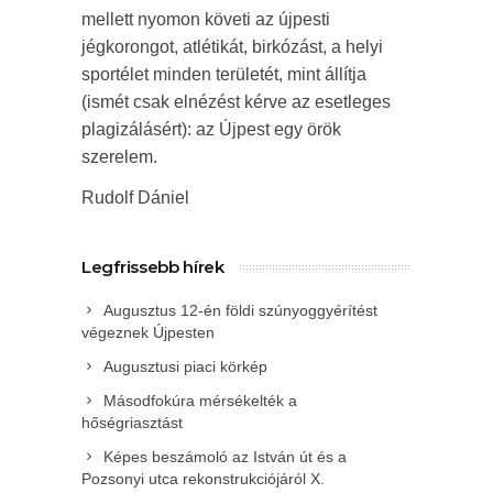
mellett nyomon követi az újpesti
jégkorongot, atlétikát, birkózást, a helyi
sportélet minden területét, mint állítja
(ismét csak elnézést kérve az esetleges
plagizálásért): az Újpest egy örök
szerelem.
Rudolf Dániel
Legfrissebb hírek
Augusztus 12-én földi szúnyoggyérítést
végeznek Újpesten
Augusztusi piaci körkép
Másodfokúra mérsékelték a
hőségriasztást
Képes beszámoló az István út és a
Pozsonyi utca rekonstrukciójáról X.