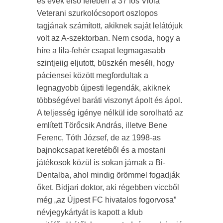
es évek első felében a 37 fős Viola
Veterani szurkolócsoport oszlopos
tagjának számított, akiknek saját lelátójuk
volt az A-szektorban. Nem csoda, hogy a
híre a lila-fehér csapat legmagasabb
szintjeiig eljutott, büszkén meséli, hogy
páciensei között megfordultak a
legnagyobb újpesti legendák, akiknek
többségével baráti viszonyt ápolt és ápol.
A teljesség igénye nélkül ide sorolható az
említett Törőcsik András, illetve Bene
Ferenc, Tóth József, de az 1998-as
bajnokcsapat keretéből és a mostani
játékosok közül is sokan járnak a Bi-
Dentalba, ahol mindig örömmel fogadják
őket. Bidjari doktor, aki régebben viccből
még „az Újpest FC hivatalos fogorvosa”
névjegykártyát is kapott a klub