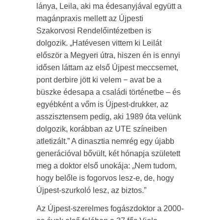
lánya, Leila, aki ma édesanyjával együtt a
magánpraxis mellett az Újpesti
Szakorvosi Rendelőintézetben is
dolgozik. „Hatévesen vittem ki Leilát
először a Megyeri útra, hiszen én is ennyi
idősen láttam az első Újpest meccsemet,
pont derbire jött ki velem − avat be a
büszke édesapa a családi történetbe – és
egyébként a vőm is Újpest-drukker, az
asszisztensem pedig, aki 1989 óta velünk
dolgozik, korábban az UTE színeiben
atletizált.” A dinasztia nemrég egy újabb
generációval bővült, két hónapja született
meg a doktor első unokája: „Nem tudom,
hogy belőle is fogorvos lesz-e, de, hogy
Újpest-szurkoló lesz, az biztos.”
Az Újpest-szerelmes fogászdoktor a 2000-