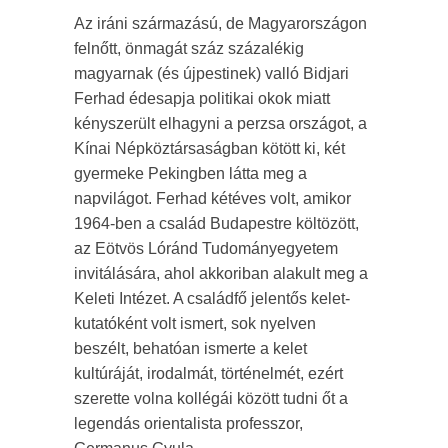
Az iráni származású, de Magyarországon
felnőtt, önmagát száz százalékig
magyarnak (és újpestinek) valló Bidjari
Ferhad édesapja politikai okok miatt
kényszerült elhagyni a perzsa országot, a
Kínai Népköztársaságban kötött ki, két
gyermeke Pekingben látta meg a
napvilágot. Ferhad kétéves volt, amikor
1964-ben a család Budapestre költözött,
az Eötvös Lóránd Tudományegyetem
invitálására, ahol akkoriban alakult meg a
Keleti Intézet. A családfő jelentős kelet-
kutatóként volt ismert, sok nyelven
beszélt, behatóan ismerte a kelet
kultúráját, irodalmát, történelmét, ezért
szerette volna kollégái között tudni őt a
legendás orientalista professzor,