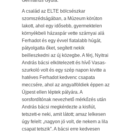
Germanus Gyula.
A család az ELTE bölcsészkar
szomszédságában, a Múzeum körúton
lakott, ahol egy idősebb, gyermektelen
környékbeli házaspár vette szárnyai alá
Ferhadot és egy évvel fiatalabb húgát,
pátyolgatta őket, segített nekik
beilleszkedni az új közegbe. A férj, Nyitrai
András bácsi elkötelezett és hívő Vasas-
szurkoló volt és egy szép napon kivitte a
hatéves Ferhadot kedvenc csapata
meccsére, ahol az angyalföldiek éppen az
Újpest ellen léptek pályára. A
sorsfordítónak nevezhető mérkőzés után
András bácsi megkérdezte a kisfiút,
tetszett-e neki, amit látott; amaz lelkesen
úgy felelt: „nagyon jó volt, de nekem a lila
csapat tetszik”. A bácsi erre kedvesen