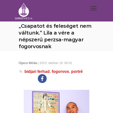
„Csapatot és feleséget nem
váltunk.” Lila a vére a
népszerű perzsa-magyar
fogorvosnak
Újpest Média
| 2023. október 18. 06:02
bidjari ferhad
,
fogorvos
,
portré