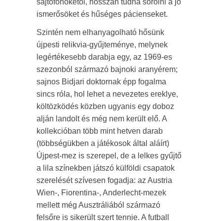
sajtófőnökétől, hosszan tudná sorolni a jó
ismerősöket és hűséges pácienseket.
Szintén nem elhanyagolható hősünk
újpesti relikvia-gyűjteménye, melynek
legértékesebb darabja egy, az 1969-es
szezonból származó bajnoki aranyérem;
sajnos Bidjari doktornak épp fogalma
sincs róla, hol lehet a nevezetes ereklye,
költözködés közben ugyanis egy doboz
alján landolt és még nem került elő. A
kollekcióban több mint hetven darab
(többségükben a játékosok által aláírt)
Újpest-mez is szerepel, de a lelkes gyűjtő
a lila színekben játszó külföldi csapatok
szerelését szívesen fogadja: az Austria
Wien-, Fiorentina-, Anderlecht-mezek
mellett még Ausztráliából származó
felsőre is sikerült szert tennie. A futball