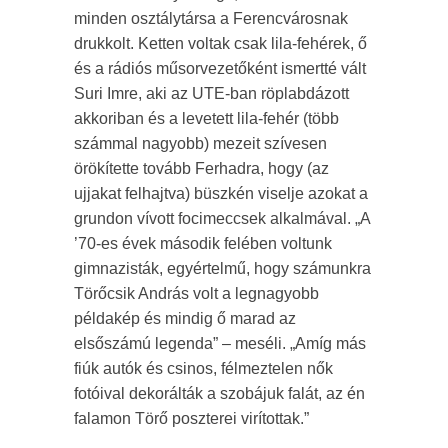
minden osztálytársa a Ferencvárosnak
drukkolt. Ketten voltak csak lila-fehérek, ő
és a rádiós műsorvezetőként ismertté vált
Suri Imre, aki az UTE-ban röplabdázott
akkoriban és a levetett lila-fehér (több
számmal nagyobb) mezeit szívesen
örökítette tovább Ferhadra, hogy (az
ujjakat felhajtva) büszkén viselje azokat a
grundon vívott focimeccsek alkalmával. „A
’70-es évek második felében voltunk
gimnazisták, egyértelmű, hogy számunkra
Törőcsik András volt a legnagyobb
példakép és mindig ő marad az
elsőszámú legenda” – meséli. „Amíg más
fiúk autók és csinos, félmeztelen nők
fotóival dekorálták a szobájuk falát, az én
falamon Törő poszterei virítottak.”