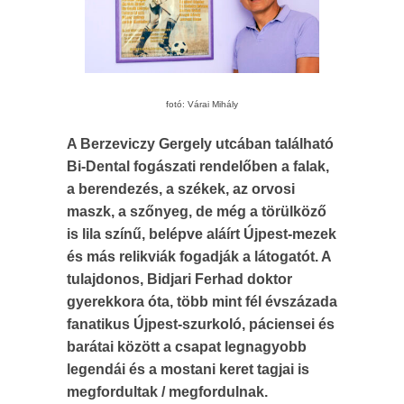
fotó: Várai Mihály
A Berzeviczy Gergely utcában található
Bi-Dental fogászati rendelőben a falak,
a berendezés, a székek, az orvosi
maszk, a szőnyeg, de még a törülköző
is lila színű, belépve aláírt Újpest-mezek
és más relikviák fogadják a látogatót. A
tulajdonos, Bidjari Ferhad doktor
gyerekkora óta, több mint fél évszázada
fanatikus Újpest-szurkoló, páciensei és
barátai között a csapat legnagyobb
legendái és a mostani keret tagjai is
megfordultak / megfordulnak.