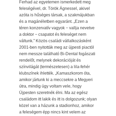
Ferhad az egyetemen ismerkedett meg
feleségével, dr. Török Ágnessel, akivel
azóta is hűséges társak, a szakmájukban
és a magánéletben egyaránt. „Ezen a
téren konzervatív vagyok − vallja nevetve
a doktor − csapatot és feleséget nem
váltunk.” Közös családi vállalkozásként
2001-ben nyitották meg az újpesti piactól
nem messze található Bi-Dental fogászati
rendelőt, melynek dekorációját és
színvilágát (természetesen) a lila-fehér
klubszínek ihlették. „Kamaszkorom óta,
amikor jártunk ki a meccsekre a Megyeri
útra, mindig úgy voltam vele, hogy
Újpesten szeretnék élni. Ma az egész
családom itt lakik és itt is dolgozunk; olyan
közel van a házunk a stadionhoz, amikor
a feleségem épp nincs kint velem az