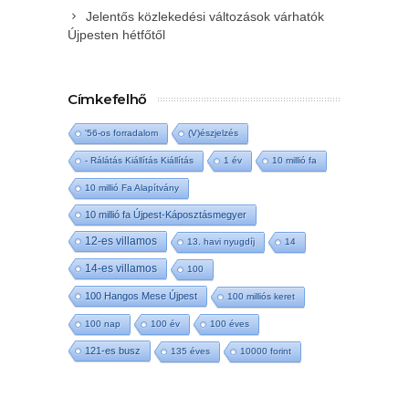
Jelentős közlekedési változások várhatók
Újpesten hétfőtől
Címkefelhő
'56-os forradalom
(V)észjelzés
- Rálátás Kiállítás Kiállítás
1 év
10 millió fa
10 millió Fa Alapítvány
10 millió fa Újpest-Káposztásmegyer
12-es villamos
13. havi nyugdíj
14
14-es villamos
100
100 Hangos Mese Újpest
100 milliós keret
100 nap
100 év
100 éves
121-es busz
135 éves
10000 forint