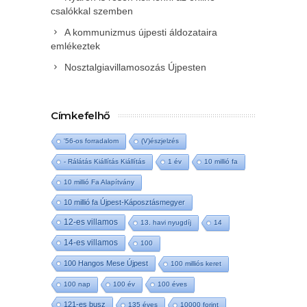
csalókkal szemben
A kommunizmus újpesti áldozataira
emlékeztek
Nosztalgiavillamosozás Újpesten
Címkefelhő
'56-os forradalom
(V)észjelzés
- Rálátás Kiállítás Kiállítás
1 év
10 millió fa
10 millió Fa Alapítvány
10 millió fa Újpest-Káposztásmegyer
12-es villamos
13. havi nyugdíj
14
14-es villamos
100
100 Hangos Mese Újpest
100 milliós keret
100 nap
100 év
100 éves
121-es busz
135 éves
10000 forint