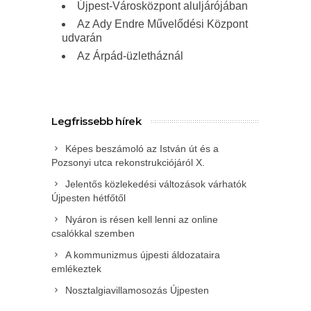
Újpest-Városközpont aluljárójában
Az Ady Endre Művelődési Központ
udvarán
Az Árpád-üzletháznál
Legfrissebb hírek
Képes beszámoló az István út és a
Pozsonyi utca rekonstrukciójáról X.
Jelentős közlekedési változások várhatók
Újpesten hétfőtől
Nyáron is résen kell lenni az online
csalókkal szemben
A kommunizmus újpesti áldozataira
emlékeztek
Nosztalgiavillamosozás Újpesten