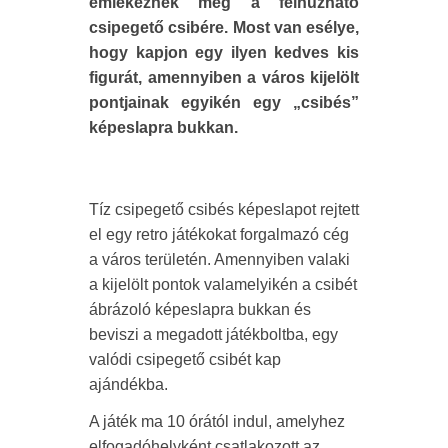
emlékeznek még a felhúzható
csipegető csibére. Most van esélye,
hogy kapjon egy ilyen kedves kis
figurát, amennyiben a város kijelölt
pontjainak egyikén egy „csibés”
képeslapra bukkan.
Tíz csipegető csibés képeslapot rejtett
el egy retro játékokat forgalmazó cég
a város területén. Amennyiben valaki
a kijelölt pontok valamelyikén a csibét
ábrázoló képeslapra bukkan és
beviszi a megadott játékboltba, egy
valódi csipegető csibét kap
ajándékba.
A játék ma 10 órától indul, amelyhez
elfogadóhelyként csatlakozott az