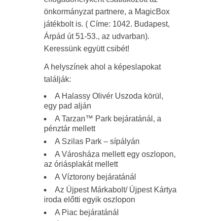
önkormányzat partnere, a MagicBox
játékbolt is. ( Címe: 1042. Budapest,
Árpád út 51-53., az udvarban).
Keressünk együtt csibét!
A helyszínek ahol a képeslapokat
találják:
A Halassy Olivér Uszoda körül,
egy pad alján
A Tarzan™ Park bejáratánál, a
pénztár mellett
A Szilas Park – sípályán
A Városháza mellett egy oszlopon,
az óriásplakát mellett
A Víztorony bejáratánál
Az Újpest Márkabolt/ Újpest Kártya
iroda előtti egyik oszlopon
A Piac bejáratánál