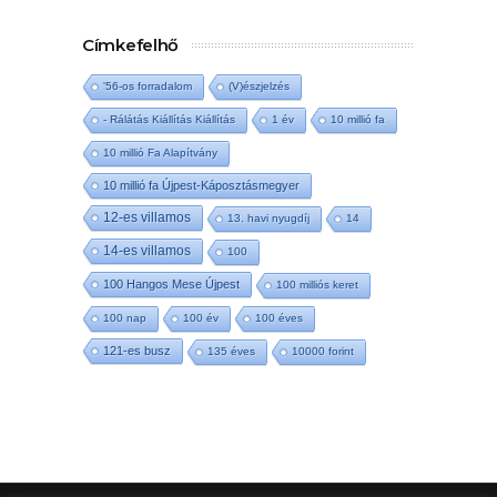
Címkefelhő
'56-os forradalom
(V)észjelzés
- Rálátás Kiállítás Kiállítás
1 év
10 millió fa
10 millió Fa Alapítvány
10 millió fa Újpest-Káposztásmegyer
12-es villamos
13. havi nyugdíj
14
14-es villamos
100
100 Hangos Mese Újpest
100 milliós keret
100 nap
100 év
100 éves
121-es busz
135 éves
10000 forint