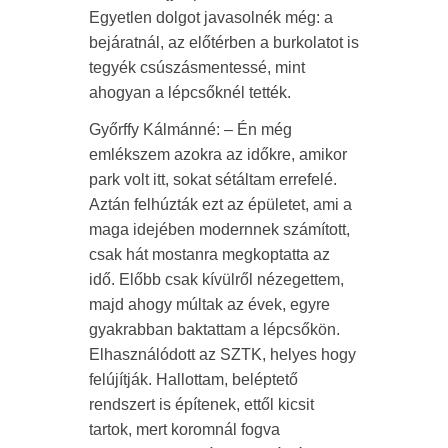
Egyetlen dolgot javasolnék még: a
bejáratnál, az előtérben a burkolatot is
tegyék csúszásmentessé, mint
ahogyan a lépcsőknél tették.
Győrffy Kálmánné: – Én még
emlékszem azokra az időkre, amikor
park volt itt, sokat sétáltam errefelé.
Aztán felhúzták ezt az épületet, ami a
maga idejében modernnek számított,
csak hát mostanra megkoptatta az
idő. Előbb csak kívülről nézegettem,
majd ahogy múltak az évek, egyre
gyakrabban baktattam a lépcsőkön.
Elhasználódott az SZTK, helyes hogy
felújítják. Hallottam, beléptető
rendszert is építenek, ettől kicsit
tartok, mert koromnál fogva