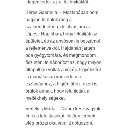
idegenkedek az új technikáktól.
Béres Gabriella: – Mostanában nem
nagyon fordulok meg a
szakrendelőben, de olvastam az
Újpesti Naplóban, hogy felújítják az
épületet, és az anyósom is beszámol
a fejleményekről. Hajdanán jártam
oda gyógytornára, és megmondom
őszintén: felháborított az, hogy milyen
állapotban voltak a vécék. Egyébként
is mániákusan vonzódom a
tisztasághoz, a higiéniához, ezért is
örülök annak, hogy felújították a
mellékhelyiségeket.
Vertetics Márta: – Napra kész vagyok
én is a felújításokat illetően, ennek
elég prózai oka van: itt dolgozom.