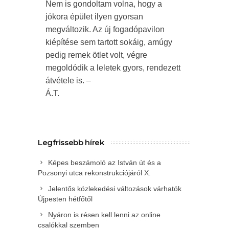
Nem is gondoltam volna, hogy a
jókora épület ilyen gyorsan
megváltozik. Az új fogadópavilon
kiépítése sem tartott sokáig, amúgy
pedig remek ötlet volt, végre
megoldódik a leletek gyors, rendezett
átvétele is. –
Á.T.
Legfrissebb hírek
Képes beszámoló az István út és a
Pozsonyi utca rekonstrukciójáról X.
Jelentős közlekedési változások várhatók
Újpesten hétfőtől
Nyáron is résen kell lenni az online
csalókkal szemben