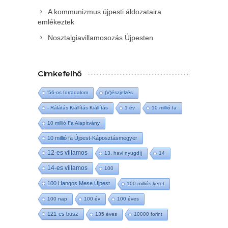
A kommunizmus újpesti áldozataira
emlékeztek
Nosztalgiavillamosozás Újpesten
Címkefelhő
'56-os forradalom
(V)észjelzés
- Rálátás Kiállítás Kiállítás
1 év
10 millió fa
10 millió Fa Alapítvány
10 millió fa Újpest-Káposztásmegyer
12-es villamos
13. havi nyugdíj
14
14-es villamos
100
100 Hangos Mese Újpest
100 milliós keret
100 nap
100 év
100 éves
121-es busz
135 éves
10000 forint