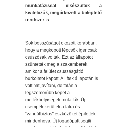
munkafázissal elkészültek a
kivitelezők, megérkezett a beléptető
rendszer is.
Sok bosszúságot okozott korábban,
hogy a megkopott lépcsők igencsak
csúszósak voltak. Ezt az állapotot
szüntették meg a szakemberek,
amikor a felület csúszásgátló
burkolatot kapott. A liftek állapotán is
volt mit javítani, de talán a
legszomorúbb képet a
mellékhelyiségek mutatták. Új
csempék kerültek a falra és
“vandálbiztos” eszközöket építettek
mindenhova. Új fogadópult segíti