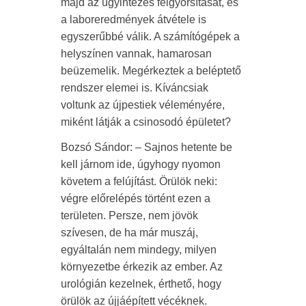
majd az ügyintézés felgyorsítását, és
a laboreredmények átvétele is
egyszerűbbé válik. A számítógépek a
helyszínen vannak, hamarosan
beüzemelik. Megérkeztek a beléptető
rendszer elemei is. Kíváncsiak
voltunk az újpestiek véleményére,
miként látják a csinosodó épületet?
Bozsó Sándor: – Sajnos hetente be
kell járnom ide, úgyhogy nyomon
követem a felújítást. Örülök neki:
végre előrelépés történt ezen a
területen. Persze, nem jövök
szívesen, de ha már muszáj,
egyáltalán nem mindegy, milyen
környezetbe érkezik az ember. Az
urológián kezelnek, érthető, hogy
örülök az újjáépített vécéknek.