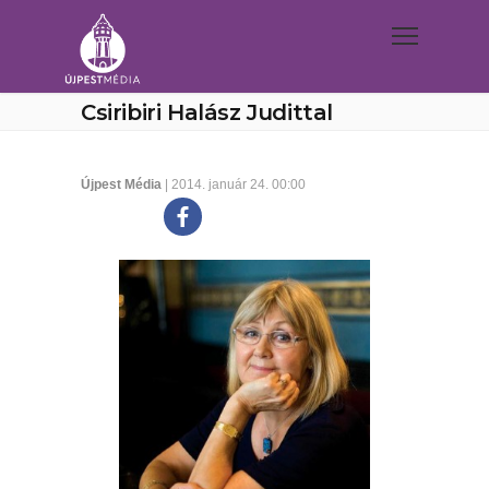
Csiribiri Halász Judittal
Újpest Média
| 2014. január 24. 00:00