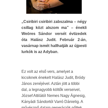
„Csiribiri csiribiri zabszalma – négy
csillag közt alszom ma” – énekli
Weöres Sándor versét évtizedek
óta Halász Judit. Február 2-án,
vasárnap ismét hallhatják az újpesti
lurkók is az Adyban.
Ez volt az első vers, amelyet a
kicsiknek énekelt Halász Judit, Bródy
János zenéjével. Aztán jött a többi
dal, a legnagyobb költők verseivel,
József Attilától Nemes Nagy Ágnesig,
Kányádi Sándortól Varró Dánielig. A
művésznő dalain generációk nőttek