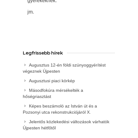
gyerekeknek.
jm.
Legfrissebb hírek
Augusztus 12-én földi szúnyoggyérítést
végeznek Újpesten
Augusztusi piaci körkép
Másodfokúra mérsékelték a
hőségriasztást
Képes beszámoló az István út és a
Pozsonyi utca rekonstrukciójáról X.
Jelentős közlekedési változások várhatók
Újpesten hétfőtől