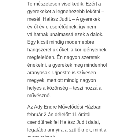
Természetesen viselkedik. Ezért a
gyerekeket a legnehezebb lekötni –
meséli Halász Judit. – A gyerekek
évről évre cserélődnek, így nem
válhatnak unalmassá ezek a dalok.
Egy kicsit mindig modernebbre
hangszereljük őket, a kor igényeinek
megfelelően. Én nagyon szeretek
énekelni, a gyerekek meg mindenhol
aranyosak. Újpestre is szívesen
megyek, mert ott mindig nagyon
helyes a közönség – teszi hozzá a
művésznő.
Az Ady Endre Művelődési Házban
február 2-án délelőtt 11 órától
csendülnek fel Halász Judit dalai,
legalább annyira a szülőknek, mint a