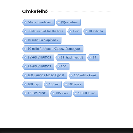
Címkefelhő
'56-os forradalom
(V)észjelzés
- Rálátás Kiállítás Kiállítás
1 év
10 millió fa
10 millió Fa Alapítvány
10 millió fa Újpest-Káposztásmegyer
12-es villamos
13. havi nyugdíj
14
14-es villamos
100
100 Hangos Mese Újpest
100 milliós keret
100 nap
100 év
100 éves
121-es busz
135 éves
10000 forint