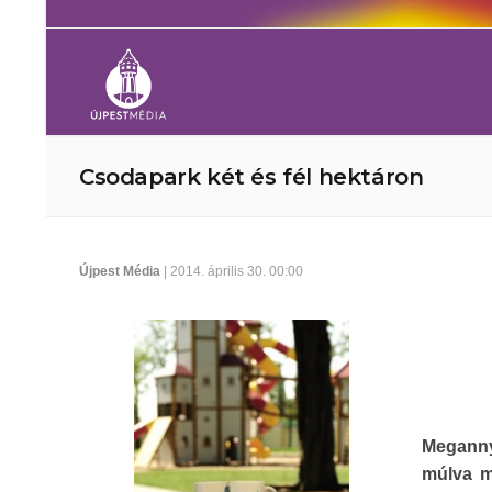
Csodapark két és fél hektáron
Újpest Média
| 2014. április 30. 00:00
Meganny
múlva má