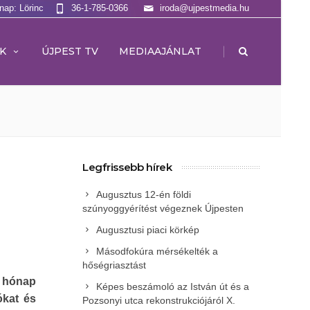
lnap: Lörinc
36-1-785-0366
iroda@ujpestmedia.hu
|
K
ÚJPEST TV
MEDIAAJÁNLAT
Legfrissebb hírek
Augusztus 12-én földi
szúnyoggyérítést végeznek Újpesten
Augusztusi piaci körkép
Másodfokúra mérsékelték a
hőségriasztást
y hónap
Képes beszámoló az István út és a
ókat és
Pozsonyi utca rekonstrukciójáról X.