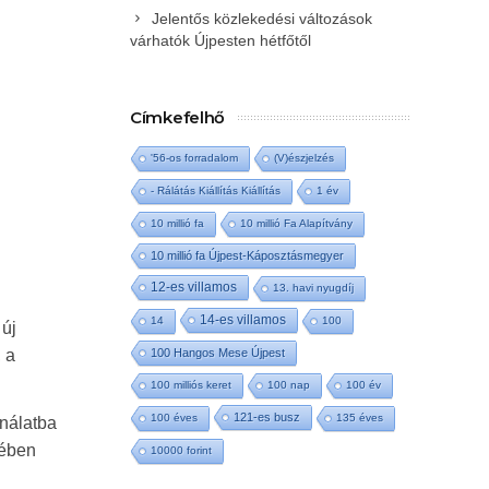
Jelentős közlekedési változások
várhatók Újpesten hétfőtől
Címkefelhő
'56-os forradalom
(V)észjelzés
- Rálátás Kiállítás Kiállítás
1 év
10 millió fa
10 millió Fa Alapítvány
10 millió fa Újpest-Káposztásmegyer
12-es villamos
13. havi nyugdíj
14-es villamos
14
100
 új
100 Hangos Mese Újpest
 a
100 milliós keret
100 nap
100 év
121-es busz
100 éves
135 éves
ználatba
jében
10000 forint