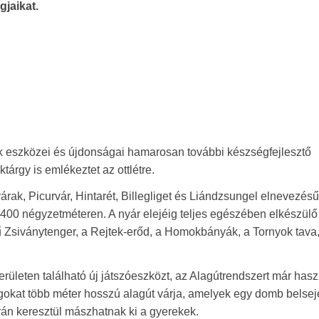
gjaikat.
rk eszközei és újdonságai hamarosan további készségfejlesztő
árgy is emlékeztet az ottlétre.
rak, Picurvár, Hintarét, Billegliget és Liándzsungel elnevezésű
6400 négyzetméteren. A nyár elejéig teljes egészében elkészülő
 Zsiványtenger, a Rejtek-erőd, a Homokbányák, a Tornyok tava,
erületen található új játszóeszközt, az Alagútrendszert már has
ágokat több méter hosszú alagút várja, amelyek egy domb belse
trán keresztül mászhatnak ki a gyerekek.