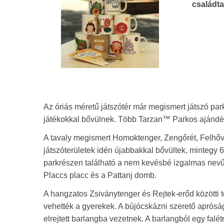
családta
Az óriás méretű játszótér már megismert játszó pa
játékokkal bővülnek. Több Tarzan™ Parkos ajándékt
A tavaly megismert Homoktenger, Zengőrét, Felhővá
játszóterületek idén újabbakkal bővültek, mintegy 
parkrészen található a nem kevésbé izgalmas nevű
Placcs placc és a Pattanj domb.
A hangzatos Zsiványtenger és Rejtek-erőd közötti t
vehették a gyerekek. A bújócskázni szerető aprós
elrejtett barlangba vezetnek. A barlangból egy falé