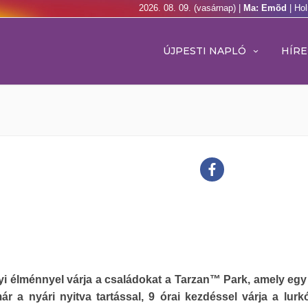
2026. 08. 09. (vasárnap) |
Ma: Emõd
| Ho
ÚJPESTI NAPLÓ
HÍRE
i élménnyel várja a családokat a Tarzan™ Park, amely eg
r a nyári nyitva tartással, 9 órai kezdéssel várja a lurk