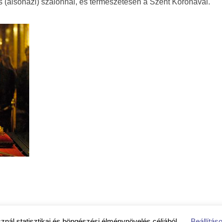
ös (alsóházi) szalonnal, és természetesen a Szent Koronával.
sznál statisztikai és böngészési élménynövelés céljából.
Beállítás