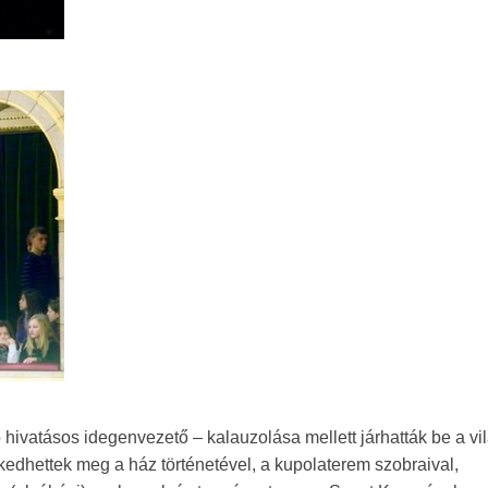
hivatásos idegenvezető – kalauzolása mellett járhatták be a vi
edhettek meg a ház történetével, a kupolaterem szobraival,