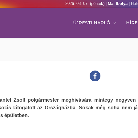
2026. 08. 07. (péntek) |
Ma: Ibolya
| Hol
ÚJPESTI NAPLÓ
HÍRE
antel Zsolt polgármester meghívására mintegy negyven 
kolás látogatott az Országházba. Sokak még soha nem já
s épületben.