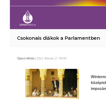
Csokonais diákok a Parlamentben
Újpest Média
| 2011. február 17. 00:00
Winterm
középis
impozán