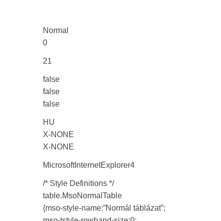
Normal
0
21
false
false
false
HU
X-NONE
X-NONE
MicrosoftInternetExplorer4
/* Style Definitions */
table.MsoNormalTable
{mso-style-name:”Normál táblázat”;
mso-tstyle-rowband-size:0;