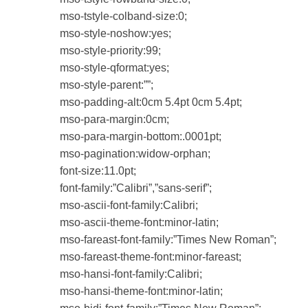
mso-tstyle-colband-size:0;
mso-style-noshow:yes;
mso-style-priority:99;
mso-style-qformat:yes;
mso-style-parent:””;
mso-padding-alt:0cm 5.4pt 0cm 5.4pt;
mso-para-margin:0cm;
mso-para-margin-bottom:.0001pt;
mso-pagination:widow-orphan;
font-size:11.0pt;
font-family:”Calibri”,”sans-serif”;
mso-ascii-font-family:Calibri;
mso-ascii-theme-font:minor-latin;
mso-fareast-font-family:”Times New Roman”;
mso-fareast-theme-font:minor-fareast;
mso-hansi-font-family:Calibri;
mso-hansi-theme-font:minor-latin;