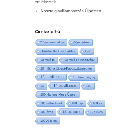
emlékeztek
Nosztalgiavillamosozás Újpesten
Címkefelhő
'56-os forradalom
(V)észjelzés
- Rálátás Kiállítás Kiállítás
1 év
10 millió fa
10 millió Fa Alapítvány
10 millió fa Újpest-Káposztásmegyer
12-es villamos
13. havi nyugdíj
14-es villamos
14
100
100 Hangos Mese Újpest
100 milliós keret
100 nap
100 év
121-es busz
100 éves
135 éves
10000 forint