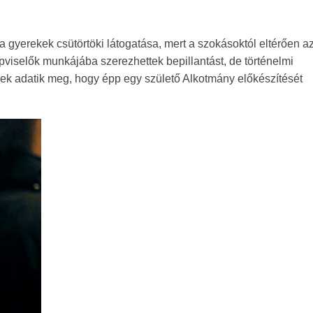
a gyerekek csütörtöki látogatása, mert a szokásoktól eltérően a
épviselők munkájába szerezhettek bepillantást, de történelmi
ek adatik meg, hogy épp egy születő Alkotmány előkészítését