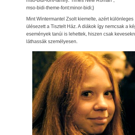
mso-bidi-font-family:”Times New Roman”;
mso-bidi-theme-font:minor-bidi;}
Mint Wintermantel Zsolt kiemelte, azért különleges 
ülésezett a Tisztelt Ház. A diákok így nemcsak a k
események tanúi is lehettek, hiszen csak kevesekn
láthassák személyesen.