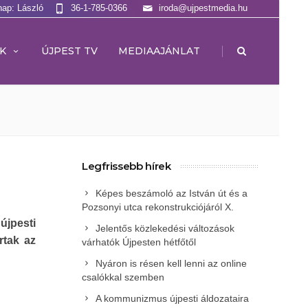
nap: László
36-1-785-0366
iroda@ujpestmedia.hu
|
K
ÚJPEST TV
MEDIAAJÁNLAT
Legfrissebb hírek
Képes beszámoló az István út és a
Pozsonyi utca rekonstrukciójáról X.
újpesti
Jelentős közlekedési változások
rtak az
várhatók Újpesten hétfőtől
Nyáron is résen kell lenni az online
csalókkal szemben
A kommunizmus újpesti áldozataira