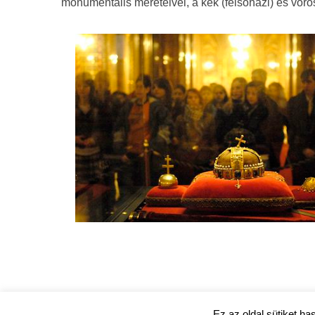
monumentális méreteivel, a kék (felsőházi) és vör
Ez az oldal sütiket ha