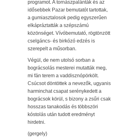
programot. A tornászpalánták és az
idősebbek Pazar bemutatót tartottak,
a gumiasztalosok pedig egyszerűen
elkápráztatták a szépszámú
közönséget. Vívóbemutató, rögtönzött
cselgáncs- és birkózó edzés is
szerepelt a műsorban.
Végül, de nem utolsó sorban a
bográcsolás mesterei mutatták meg,
mi fán terem a vaddisznópörkölt.
Csúcsot döntöttek a nevezők, ugyanis
harminchat csapat serénykedett a
bográcsok körül, s bizony a zsűri csak
hosszas tanakodás és többszöri
kóstolás után tudott eredményt
hirdetni.
(gergely)