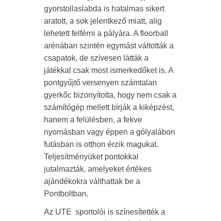
gyorstollaslabda is hatalmas sikert
aratott, a sok jelentkező miatt, alig
lehetett felférni a pályára. A floorball
arénában szintén egymást váltották a
csapatok, de szívesen látták a
játékkal csak most ismerkedőket is. A
pontgyűjtő versenyen számtalan
gyerkőc bizonyította, hogy nem csak a
számítógép mellett bírják a kiképzést,
hanem a felülésben, a fekve
nyomásban vagy éppen a gólyalábon
futásban is otthon érzik magukat.
Teljesítményüket pontokkal
jutalmazták, amelyeket értékes
ajándékokra válthattak be a
Pontboltban.
Az UTE sportolói is színesítették a