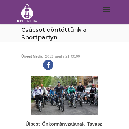
Csúcsot döntöttünk a
Sportpartyn
Újpest Média
| 2012. április 21. 00:00
Újpest Önkormányzatának Tavaszi