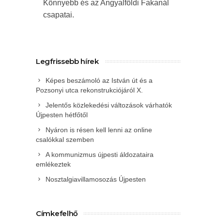
Könnyebb és az Angyalföldi Fakanál
csapatai.
Legfrissebb hírek
Képes beszámoló az István út és a
Pozsonyi utca rekonstrukciójáról X.
Jelentős közlekedési változások várhatók
Újpesten hétfőtől
Nyáron is résen kell lenni az online
csalókkal szemben
A kommunizmus újpesti áldozataira
emlékeztek
Nosztalgiavillamosozás Újpesten
Címkefelhő