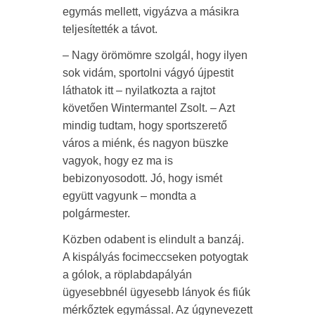
egymás mellett, vigyázva a másikra
teljesítették a távot.
– Nagy örömömre szolgál, hogy ilyen
sok vidám, sportolni vágyó újpestit
láthatok itt – nyilatkozta a rajtot
követően Wintermantel Zsolt. – Azt
mindig tudtam, hogy sportszerető
város a miénk, és nagyon büszke
vagyok, hogy ez ma is
bebizonyosodott. Jó, hogy ismét
együtt vagyunk – mondta a
polgármester.
Közben odabent is elindult a banzáj.
A kispályás focimeccseken potyogtak
a gólok, a röplabdapályán
ügyesebbnél ügyesebb lányok és fiúk
mérkőztek egymással. Az úgynevezett