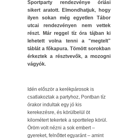
Sportparty rendezvénye óriási
sikert aratott. Elmondhatjuk, hogy
ilyen sokan még egyetlen Tábor
utcai rendezvényen nem vettek
részt. Már reggel tíz óra tájban ki
lehetett volna tenni a “megtelt”
táblát a főkapura. Tömött sorokban
érkeztek a résztvevők, a mozogni
vágyók.
Idén először a kerékpárosok is
csatlakoztak a partyhoz, Pontban tíz
órakor indultak egy jó kis
kerekezésre, és körülbelül öt
kilométert tekertek a sporttelep körül.
Öröm volt nézni a sok embert –
gyereket, felnőttet egyaránt – amint