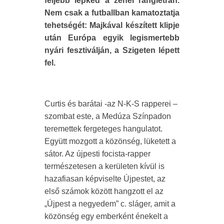
feljebb lépked a zenei ranglétrán.
Nem csak a futballban kamatoztatja
tehetségét: Majkával készített klipje
után Európa egyik legismertebb
nyári fesztiválján, a Szigeten lépett
fel.
Curtis és barátai -az N-K-S rapperei –
szombat este, a Medúza Színpadon
teremettek fergeteges hangulatot.
Együtt mozgott a közönség, lüketett a
sátor. Az újpesti focista-rapper
természetesen a kerületen kívül is
hazafiasan képviselte Újpestet, az
első számok között hangzott el az
„Újpest a negyedem” c. sláger, amit a
közönség egy emberként énekelt a