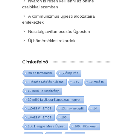
Nyáron is résen kell lenni az online
csalókkal szemben
A kommunizmus újpesti áldozataira
emlékeztek
Nosztalgiavillamosozás Újpesten
Új hőmérsékleti rekordok
Címkefelhő
'56-os forradalom
(V)észjelzés
- Rálátás Kiállítás Kiállítás
1 év
10 millió fa
10 millió Fa Alapítvány
10 millió fa Újpest-Káposztásmegyer
12-es villamos
13. havi nyugdíj
14
14-es villamos
100
100 Hangos Mese Újpest
100 milliós keret