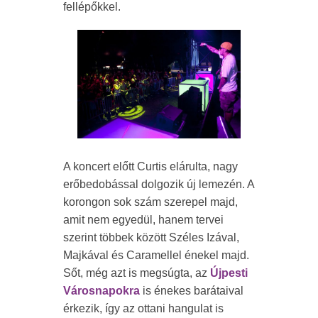
fellépőkkel.
A koncert előtt Curtis elárulta, nagy
erőbedobással dolgozik új lemezén. A
korongon sok szám szerepel majd,
amit nem egyedül, hanem tervei
szerint többek között Széles Izával,
Majkával és Caramellel énekel majd.
Sőt, még azt is megsúgta, az
Újpesti
Városnapokra
is énekes barátaival
érkezik, így az ottani hangulat is