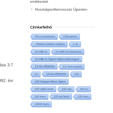
emlékeztek
Nosztalgiavillamosozás Újpesten
Címkefelhő
'56-os forradalom
(V)észjelzés
- Rálátás Kiállítás Kiállítás
1 év
10 millió fa
10 millió Fa Alapítvány
10 millió fa Újpest-Káposztásmegyer
ása 3-7
12-es villamos
13. havi nyugdíj
14-es villamos
14
100
992. évi
100 Hangos Mese Újpest
100 milliós keret
100 nap
100 év
121-es busz
100 éves
135 éves
10000 forint