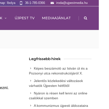
lnap: Ibolya
36-1-785-0366
iroda@ujpestmedia.hu
|
K
ÚJPEST TV
MEDIAAJÁNLAT
Legfrissebb hírek
Képes beszámoló az István út és a
Pozsonyi utca rekonstrukciójáról X.
Jelentős közlekedési változások
várhatók Újpesten hétfőtől
ezni.
Nyáron is résen kell lenni az online
csalókkal szemben
A kommunizmus újpesti áldozataira