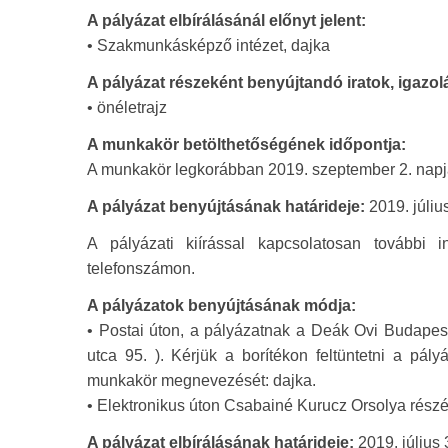
A pályázat elbírálásánál előnyt jelent:
• Szakmunkásképző intézet, dajka
A pályázat részeként benyújtandó iratok, igazol
• önéletrajz
A munkakör betölthetőségének időpontja:
A munkakör legkorábban 2019. szeptember 2. napját
A pályázat benyújtásának határideje:
2019. július
A pályázati kiírással kapcsolatosan további 
telefonszámon.
A pályázatok benyújtásának módja:
• Postai úton, a pályázatnak a Deák Ovi Budapes
utca 95. ). Kérjük a borítékon feltüntetni a pál
munkakör megnevezését: dajka.
• Elektronikus úton Csabainé Kurucz Orsolya rész
A pályázat elbírálásának határideje:
2019. július 