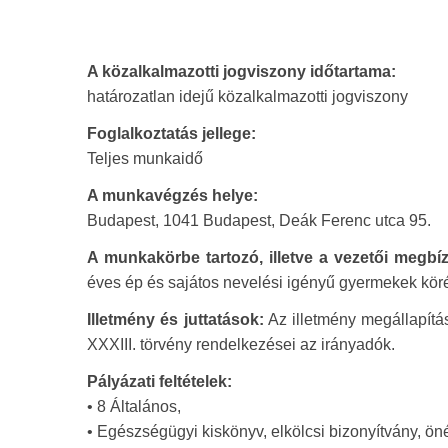
A közalkalmazotti jogviszony időtartama:
határozatlan idejű közalkalmazotti jogviszony
Foglalkoztatás jellege:
Teljes munkaidő
A munkavégzés helye:
Budapest, 1041 Budapest, Deák Ferenc utca 95.
A munkakörbe tartozó, illetve a vezetői megbíz
éves ép és sajátos nevelési igényű gyermekek kör
Illetmény és juttatások:
Az illetmény megállapítás
XXXIII. törvény rendelkezései az irányadók.
Pályázati feltételek:
• 8 Általános,
• Egészségügyi kiskönyv, elkölcsi bizonyítvány, öné