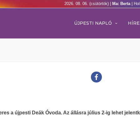
2026. 08. 06. (csütörtök) |
Ma: Berta
| Ho
ÚJPESTI NAPLÓ
HÍRE
eres a újpesti Deák Óvoda. Az állásra július 2-ig lehet jelentk