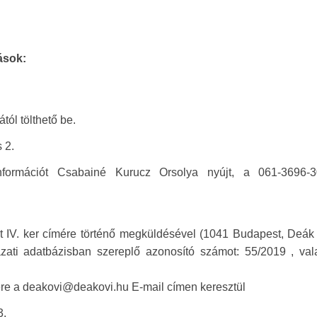
ások:
ól tölthető be.
 2.
információt Csabainé Kurucz Orsolya nyújt, a 061-3696-
t IV. ker címére történő megküldésével (1041 Budapest, Deák
yázati adatbázisban szereplő azonosító számot: 55/2019 , val
ére a deakovi@deakovi.hu E-mail címen keresztül
3.