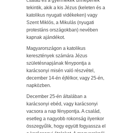
család és a gyermekek ünnepének
tekintik, akik a kis Jézus (keleten és a
katolikus nyugati vidékeken) vagy
Szent Miklós, a Mikulás (nyugati
protestáns országokban) nevében
kapnak ajándékot.
Magyarországon a katolikus
keresztények számára Jézus
születésnapjának fénypontja a
karácsonyi misén való részvétel,
december 14-én éjfélkor, vagy 25-én,
napközben.
December 25-én általában a
karácsonyi ebéd, vagy karácsonyi
vacsora a nap fénypontja. A család,
esetleg a nagyobb rokonság ilyenkor
összegyűlik, hogy együtt fogyassza el