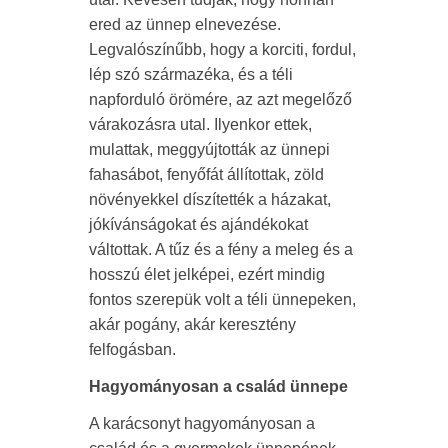
ered az ünnep elnevezése.
Legvalószínűbb, hogy a korciti, fordul,
lép szó származéka, és a téli
napforduló örömére, az azt megelőző
várakozásra utal. Ilyenkor ettek,
mulattak, meggyújtották az ünnepi
fahasábot, fenyőfát állítottak, zöld
növényekkel díszítették a házakat,
jókívánságokat és ajándékokat
váltottak. A tűz és a fény a meleg és a
hosszú élet jelképei, ezért mindig
fontos szerepük volt a téli ünnepeken,
akár pogány, akár keresztény
felfogásban.
Hagyományosan a család ünnepe
A karácsonyt hagyományosan a