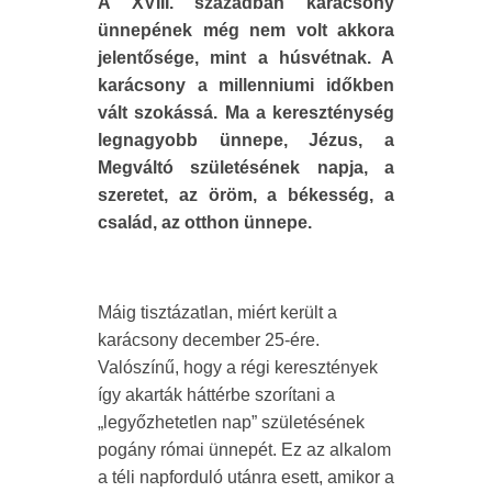
A XVIII. században karácsony
ünnepének még nem volt akkora
jelentősége, mint a húsvétnak. A
karácsony a millenniumi időkben
vált szokássá. Ma a kereszténység
legnagyobb ünnepe, Jézus, a
Megváltó születésének napja, a
szeretet, az öröm, a békesség, a
család, az otthon ünnepe.
Máig tisztázatlan, miért került a
karácsony december 25-ére.
Valószínű, hogy a régi keresztények
így akarták háttérbe szorítani a
„legyőzhetetlen nap” születésének
pogány római ünnepét. Ez az alkalom
a téli napforduló utánra esett, amikor a