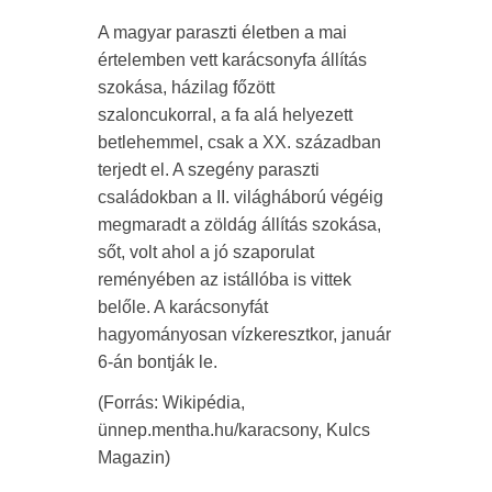
A magyar paraszti életben a mai
értelemben vett karácsonyfa állítás
szokása, házilag főzött
szaloncukorral, a fa alá helyezett
betlehemmel, csak a XX. században
terjedt el. A szegény paraszti
családokban a II. világháború végéig
megmaradt a zöldág állítás szokása,
sőt, volt ahol a jó szaporulat
reményében az istállóba is vittek
belőle. A karácsonyfát
hagyományosan vízkeresztkor, január
6-án bontják le.
(Forrás: Wikipédia,
ünnep.mentha.hu/karacsony, Kulcs
Magazin)