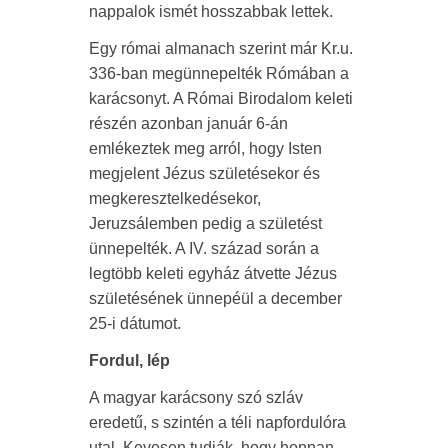
nappalok ismét hosszabbak lettek.
Egy római almanach szerint már Kr.u.
336-ban megünnepelték Rómában a
karácsonyt. A Római Birodalom keleti
részén azonban január 6-án
emlékeztek meg arról, hogy Isten
megjelent Jézus születésekor és
megkeresztelkedésekor,
Jeruzsálemben pedig a születést
ünnepelték. A IV. század során a
legtöbb keleti egyház átvette Jézus
születésének ünnepéül a december
25-i dátumot.
Fordul, lép
A magyar karácsony szó szláv
eredetű, s szintén a téli napfordulóra
utal. Kevesen tudják, hogy honnan