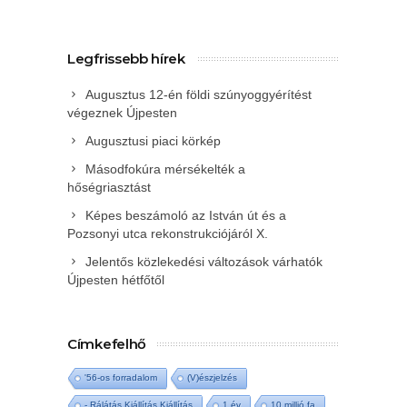
Legfrissebb hírek
Augusztus 12-én földi szúnyoggyérítést
végeznek Újpesten
Augusztusi piaci körkép
Másodfokúra mérsékelték a
hőségriasztást
Képes beszámoló az István út és a
Pozsonyi utca rekonstrukciójáról X.
Jelentős közlekedési változások várhatók
Újpesten hétfőtől
Címkefelhő
'56-os forradalom
(V)észjelzés
- Rálátás Kiállítás Kiállítás
1 év
10 millió fa