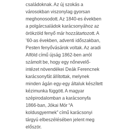
családoknak. Az új szokás a
városokban viszonylag gyorsan
meghonosodott. Az 1840-es években
a polgárcsaládok karácsonyához az
örökzöld fenyő már hozzátartozott. A
’60-as években, adventi időszakban,
Pesten fenyővásárok voltak. Az aradi
Alföld című újság 1862-ben arról
számolt be, hogy egy nőnevelő-
intézet növendékei Deák Ferencnek
karácsonyfát állítottak, melynek
minden ágán egy-egy általuk készített
kézimunka függött. A magyar
szépirodalomban a karácsonyfa
1866-ban, Jókai Mór “A
koldusgyermek” című karácsonyi
tárgyú elbeszélésében jelent meg
először.