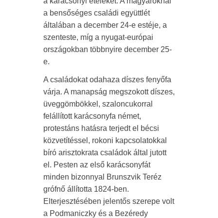
a karácsonyi ételeket. A magyaroknál
a bensőséges családi együttlét
általában a december 24-e estéje, a
szenteste, míg a nyugat-európai
országokban többnyire december 25-
e.
A családokat odahaza díszes fenyőfa
várja. A manapság megszokott díszes,
üveggömbökkel, szaloncukorral
felállított karácsonyfa német,
protestáns hatásra terjedt el bécsi
közvetítéssel, rokoni kapcsolatokkal
bíró arisztokrata családok által jutott
el. Pesten az első karácsonyfát
minden bizonnyal Brunszvik Teréz
grófnő állította 1824-ben.
Elterjesztésében jelentős szerepe volt
a Podmaniczky és a Bezéredy