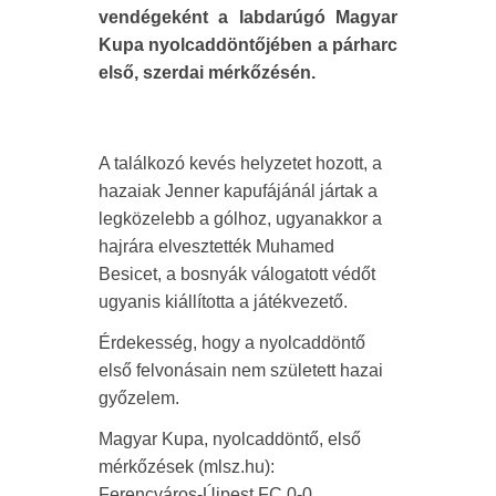
vendégeként a labdarúgó Magyar
Kupa nyolcaddöntőjében a párharc
első, szerdai mérkőzésén.
A találkozó kevés helyzetet hozott, a
hazaiak Jenner kapufájánál jártak a
legközelebb a gólhoz, ugyanakkor a
hajrára elvesztették Muhamed
Besicet, a bosnyák válogatott védőt
ugyanis kiállította a játékvezető.
Érdekesség, hogy a nyolcaddöntő
első felvonásain nem született hazai
győzelem.
Magyar Kupa, nyolcaddöntő, első
mérkőzések (mlsz.hu):
Ferencváros-Újpest FC 0-0