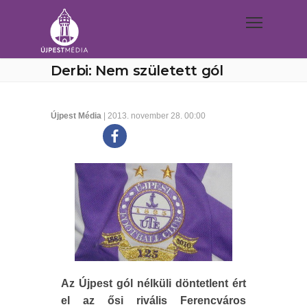
Derbi: Nem született gól
Újpest Média
| 2013. november 28. 00:00
Az Újpest gól nélküli döntetlent ért
el az ősi rivális Ferencváros