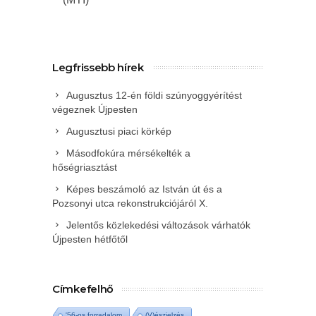
Legfrissebb hírek
Augusztus 12-én földi szúnyoggyérítést
végeznek Újpesten
Augusztusi piaci körkép
Másodfokúra mérsékelték a
hőségriasztást
Képes beszámoló az István út és a
Pozsonyi utca rekonstrukciójáról X.
Jelentős közlekedési változások várhatók
Újpesten hétfőtől
Címkefelhő
'56-os forradalom
(V)észjelzés