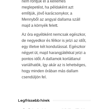
nem rontjuk el a kellemes
meglepetést, ha példaként azt
említjük, jövő karácsonykor, a
Mennyből az angyal dallama száll
majd a környék felett.
Az óra egyébként nemcsak egészkor,
de negyedkor és félkor is jelzi az időt,
egy illetve két kondulással. Egészkor
négyet üt, majd harangjátékkal jelzi a
pontos időt. A dallamok korlátlanul
variálhatók, így akár az is lehetséges,
hogy minden órában más dallam
csendüljön fel.
Legfrissebb hírek