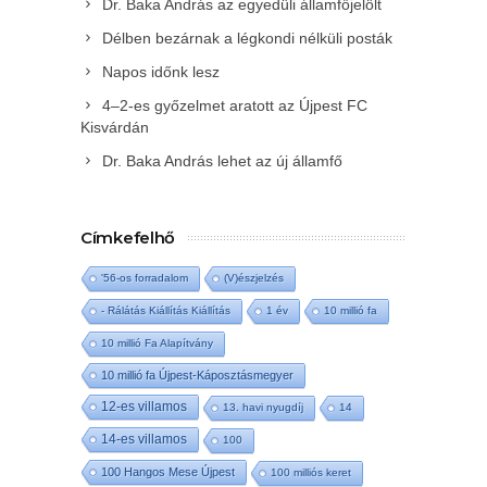
Dr. Baka András az egyedüli államfőjelölt
Délben bezárnak a légkondi nélküli posták
Napos időnk lesz
4–2-es győzelmet aratott az Újpest FC
Kisvárdán
Dr. Baka András lehet az új államfő
Címkefelhő
'56-os forradalom
(V)észjelzés
- Rálátás Kiállítás Kiállítás
1 év
10 millió fa
10 millió Fa Alapítvány
10 millió fa Újpest-Káposztásmegyer
12-es villamos
13. havi nyugdíj
14
14-es villamos
100
100 Hangos Mese Újpest
100 milliós keret