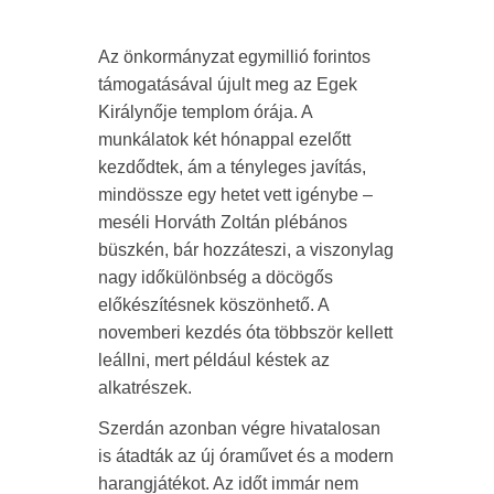
Az önkormányzat egymillió forintos
támogatásával újult meg az Egek
Királynője templom órája. A
munkálatok két hónappal ezelőtt
kezdődtek, ám a tényleges javítás,
mindössze egy hetet vett igénybe –
meséli Horváth Zoltán plébános
büszkén, bár hozzáteszi, a viszonylag
nagy időkülönbség a döcögős
előkészítésnek köszönhető. A
novemberi kezdés óta többször kellett
leállni, mert például késtek az
alkatrészek.
Szerdán azonban végre hivatalosan
is átadták az új óraművet és a modern
harangjátékot. Az időt immár nem