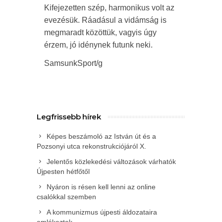
Kifejezetten szép, harmonikus volt az
evezésük. Ráadásul a vidámság is
megmaradt közöttük, vagyis úgy
érzem, jó idénynek futunk neki.
SamsunkSport/g
Legfrissebb hírek
Képes beszámoló az István út és a
Pozsonyi utca rekonstrukciójáról X.
Jelentős közlekedési változások várhatók
Újpesten hétfőtől
Nyáron is résen kell lenni az online
csalókkal szemben
A kommunizmus újpesti áldozataira
emlékeztek