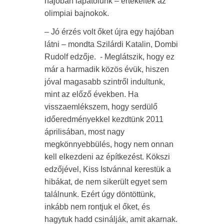
hajóban lapátolunk – értékeltek az
olimpiai bajnokok.
– Jó érzés volt őket újra egy hajóban
látni – mondta Szilárdi Katalin, Dombi
Rudolf edzője. - Meglátszik, hogy ez
már a harmadik közös évük, hiszen
jóval magasabb szintről indultunk,
mint az előző években. Ha
visszaemlékszem, hogy serdülő
időeredményekkel kezdtünk 2011
áprilisában, most nagy
megkönnyebbülés, hogy nem onnan
kell elkezdeni az építkezést. Kökszi
edzőjével, Kiss Istvánnal kerestük a
hibákat, de nem sikerült egyet sem
találnunk. Ezért úgy döntöttünk,
inkább nem rontjuk el őket, és
hagytuk hadd csinálják, amit akarnak.