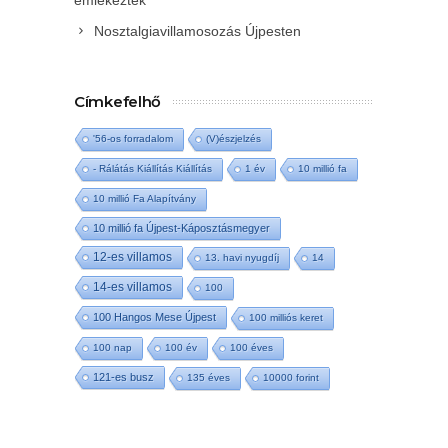
Nosztalgiavillamosozás Újpesten
Címkefelhő
'56-os forradalom
(V)észjelzés
- Rálátás Kiállítás Kiállítás
1 év
10 millió fa
10 millió Fa Alapítvány
10 millió fa Újpest-Káposztásmegyer
12-es villamos
13. havi nyugdíj
14
14-es villamos
100
100 Hangos Mese Újpest
100 milliós keret
100 nap
100 év
100 éves
121-es busz
135 éves
10000 forint