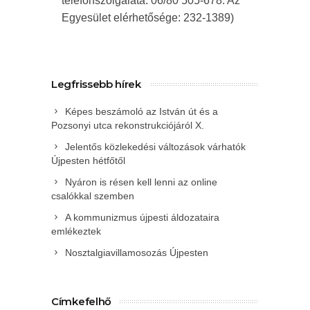
telefonszolgálata: 06/80 505-678. Az
Egyesület elérhetősége: 232-1389)
Legfrissebb hírek
Képes beszámoló az István út és a
Pozsonyi utca rekonstrukciójáról X.
Jelentős közlekedési változások várhatók
Újpesten hétfőtől
Nyáron is résen kell lenni az online
csalókkal szemben
A kommunizmus újpesti áldozataira
emlékeztek
Nosztalgiavillamosozás Újpesten
Címkefelhő