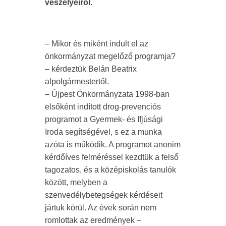
veszélyeiről.
– Mikor és miként indult el az
önkormányzat megelőző programja?
– kérdeztük Belán Beatrix
alpolgármestertől.
– Újpest Önkormányzata 1998-ban
elsőként indított drog-prevenciós
programot a Gyermek- és Ifjúsági
Iroda segítségével, s ez a munka
azóta is működik. A programot anonim
kérdőíves felméréssel kezdtük a felső
tagozatos, és a középiskolás tanulók
között, melyben a
szenvedélybetegségek kérdéseit
jártuk körül. Az évek során nem
romlottak az eredmények –