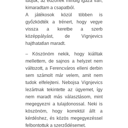
tudjuk, az edzőnek mindig igaza van,
kimaradtam a csapatból.
A játékosok közül többen is
győzködték a trénert, hogy vegye
vissza a keretbe a szerb
középpályást, de Vignjevics
hajthatatlan maradt.
– Köszönöm nekik, hogy kiálltak
mellettem, de sajnos a helyzet nem
változott, a Ferencváros elleni derbin
sem számolt már velem, amit nem
tudok elfelejteni. Nebojsa Vignjevics
lezártnak tekintette az ügyemet, így
nem maradt más választásom, mint
megegyezni a tulajdonossal. Neki is
köszönöm, hogy korrektül állt a
kérdéshez, és közös megegyezéssel
felbontottuk a szerződésemet.