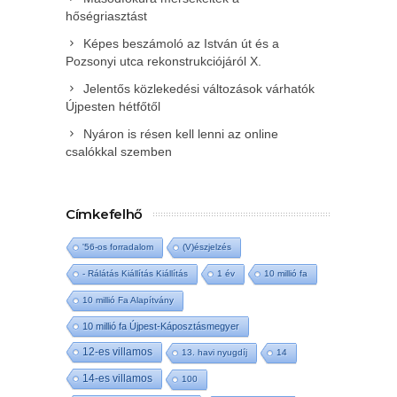
hőségriasztást
Képes beszámoló az István út és a
Pozsonyi utca rekonstrukciójáról X.
Jelentős közlekedési változások várhatók
Újpesten hétfőtől
Nyáron is résen kell lenni az online
csalókkal szemben
Címkefelhő
'56-os forradalom
(V)észjelzés
- Rálátás Kiállítás Kiállítás
1 év
10 millió fa
10 millió Fa Alapítvány
10 millió fa Újpest-Káposztásmegyer
12-es villamos
13. havi nyugdíj
14
14-es villamos
100