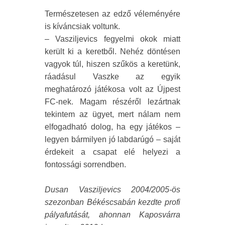
Természetesen az edző véleményére
is kíváncsiak voltunk.
– Vasziljevics fegyelmi okok miatt
került ki a keretből. Nehéz döntésen
vagyok túl, hiszen szűkös a keretünk,
ráadásul Vaszke az egyik
meghatározó játékosa volt az Újpest
FC-nek. Magam részéről lezártnak
tekintem az ügyet, mert nálam nem
elfogadható dolog, ha egy játékos –
legyen bármilyen jó labdarúgó – saját
érdekeit a csapat elé helyezi a
fontossági sorrendben.
Dusan Vasziljevics 2004/2005-ös
szezonban Békéscsabán kezdte profi
pályafutását, ahonnan Kaposvárra