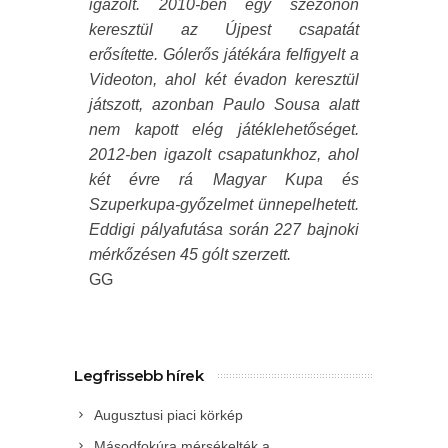
igazolt. 2010-ben egy szezonon
keresztül az Újpest csapatát
erősítette. Gólerős játékára felfigyelt a
Videoton, ahol két évadon keresztül
játszott, azonban Paulo Sousa alatt
nem kapott elég játéklehetőséget.
2012-ben igazolt csapatunkhoz, ahol
két évre rá Magyar Kupa és
Szuperkupa-győzelmet ünnepelhetett.
Eddigi pályafutása során 227 bajnoki
mérkőzésen 45 gólt szerzett.
GG
Legfrissebb hírek
Augusztusi piaci körkép
Másodfokúra mérsékelték a