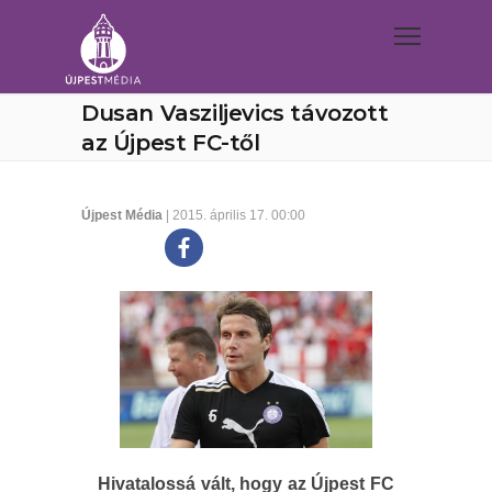
Dusan Vasziljevics távozott
az Újpest FC-től
Újpest Média
| 2015. április 17. 00:00
Hivatalossá vált, hogy az Újpest FC