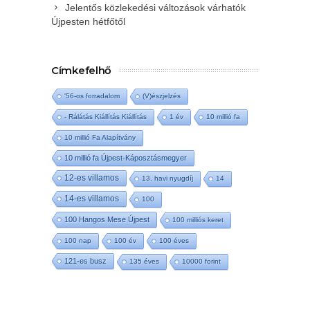
Jelentős közlekedési változások várhatók
Újpesten hétfőtől
Címkefelhő
'56-os forradalom
(V)észjelzés
- Rálátás Kiállítás Kiállítás
1 év
10 millió fa
10 millió Fa Alapítvány
10 millió fa Újpest-Káposztásmegyer
12-es villamos
13. havi nyugdíj
14
14-es villamos
100
100 Hangos Mese Újpest
100 milliós keret
100 nap
100 év
100 éves
121-es busz
135 éves
10000 forint