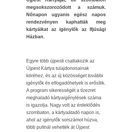
megsokszorozódott a számuk.
Nőnapon ugyanis egész napos
rendezvényen kaphatták meg
kártyáikat az igénylők az Ifjúsági
Házban.
Egyre több újpesti csatlakozik az
Újpest Kártya tulajdonosainak
köréhez, és az új közösséget további
igénylők és elfogadóhelyek is erősítik.
A program sikerességét a tízezret
meghaladó kártyaigénylések száma
is igazolja. Nagy volt az érdeklődés
szombaton, a kártyaátadó napon is,
ahol az igénylők sorszámot húzva,
több pultnál vehették át Újpest