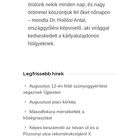
örülünk nekik minden nap, és nagy
örömmel köszöntjük fel őket nőnapon
– mondta Dr. Hollósi Antal,
országgyűlési képviselő, aki virággal
kedveskedett a kártyatulajdonos
hölgyeknek.
Legfrissebb hírek
Augusztus 12-én földi szúnyoggyérítést
végeznek Újpesten
Augusztusi piaci körkép
Másodfokúra mérsékelték a
hőségriasztást
Képes beszámoló az István út és a
Pozsonyi utca rekonstrukciójáról X.