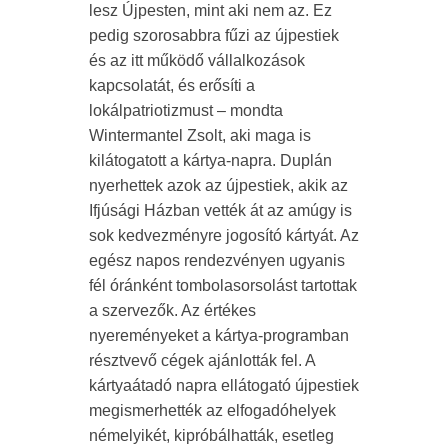
lesz Újpesten, mint aki nem az. Ez
pedig szorosabbra fűzi az újpestiek
és az itt működő vállalkozások
kapcsolatát, és erősíti a
lokálpatriotizmust – mondta
Wintermantel Zsolt, aki maga is
kilátogatott a kártya-napra. Duplán
nyerhettek azok az újpestiek, akik az
Ifjúsági Házban vették át az amúgy is
sok kedvezményre jogosító kártyát. Az
egész napos rendezvényen ugyanis
fél óránként tombolasorsolást tartottak
a szervezők. Az értékes
nyereményeket a kártya-programban
résztvevő cégek ajánlották fel. A
kártyaátadó napra ellátogató újpestiek
megismerhették az elfogadóhelyek
némelyikét, kipróbálhatták, esetleg