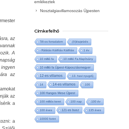
emlékeztek
Nosztalgiavillamosozás Újpesten
rmester
Címkefelhő
ásra, az
'56-os forradalom
(V)észjelzés
 vannak
- Rálátás Kiállítás Kiállítás
1 év
ozik. A
10 millió fa
10 millió Fa Alapítvány
anapság
 ingyen
10 millió fa Újpest-Káposztásmegyer
mára az
12-es villamos
13. havi nyugdíj
14-es villamos
14
100
ramokat
100 Hangos Mese Újpest
onják az
100 milliós keret
100 nap
100 év
sérik a
121-es busz
100 éves
135 éves
10000 forint
ozni: a
 Szülői