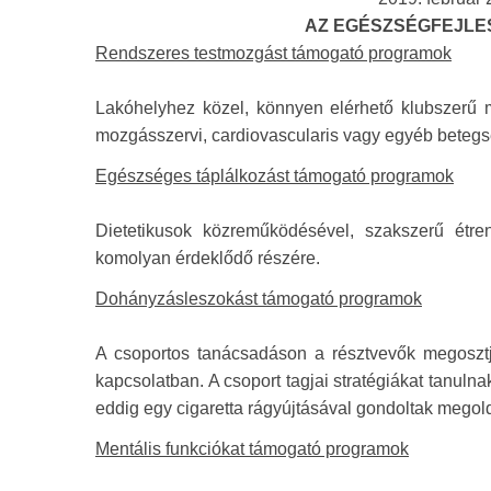
AZ EGÉSZSÉGFEJLES
Rendszeres testmozgást támogató programok
Lakóhelyhez közel, könnyen elérhető klubszerű 
mozgásszervi, cardiovascularis vagy egyéb beteg
Egészséges táplálkozást támogató programok
Dietetikusok közreműködésével, szakszerű étre
komolyan érdeklődő részére.
Dohányzásleszokást támogató programok
A csoportos tanácsadáson a résztvevők megosztjá
kapcsolatban. A csoport tagjai stratégiákat tanuln
eddig egy cigaretta rágyújtásával gondoltak megol
Mentális funkciókat támogató programok