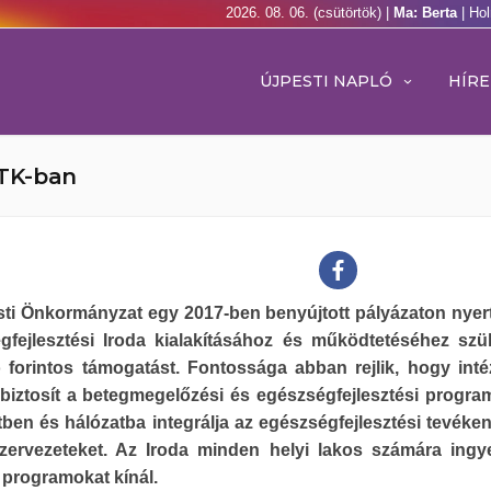
2026. 08. 06. (csütörtök) |
Ma: Berta
| Ho
ÚJPESTI NAPLÓ
HÍRE
ZTK-ban
ti Önkormányzat egy 2017-ben benyújtott pályázaton nyert
gfejlesztési Iroda kialakításához és működtetéséhez sz
ó forintos támogatást. Fontossága abban rejlik, hogy int
 biztosít a betegmegelőzési és egészségfejlesztési progr
tben és hálózatba integrálja az egészségfejlesztési tevéke
zervezeteket. Az Iroda minden helyi lakos számára ing
 programokat kínál.