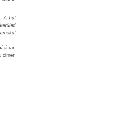
. A hat
erületi
ramokat
bájában
hu címen