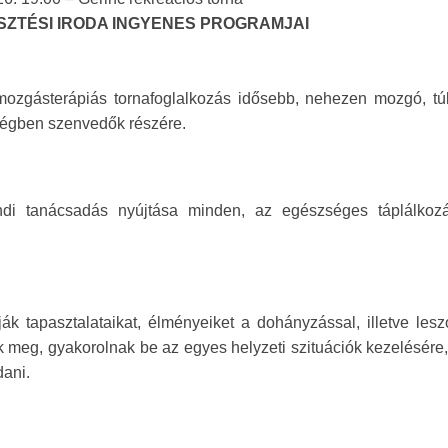
ZTÉSI IRODA INGYENES PROGRAMJAI
mozgásterápiás tornafoglalkozás idősebb, nehezen mozgó, túl
ségben szenvedők részére.
ndi tanácsadás nyújtása minden, az egészséges táplálkozá
k tapasztalataikat, élményeiket a dohányzással, illetve lesz
ak meg, gyakorolnak be az egyes helyzeti szituációk kezelésére
dani.