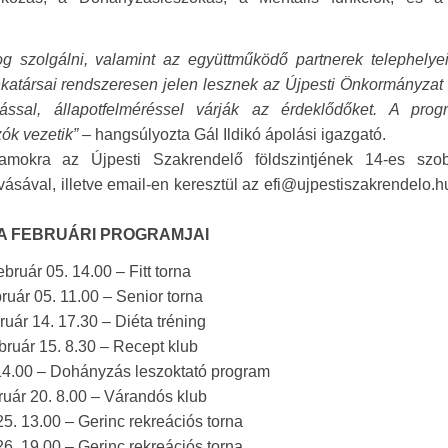
g szolgálni, valamint az együttműködő partnerek telephelyei
atársai rendszeresen jelen lesznek az Újpesti Önkormányzat k
dással, állapotfelméréssel várják az érdeklődőket. A prog
ók vezetik”
– hangsúlyozta Gál Ildikó ápolási igazgató.
ogramokra az Újpesti Szakrendelő földszintjének 14-es szo
sával, illetve email-en keresztül az efi@ujpestiszakrendelo.
A FEBRUÁRI PROGRAMJAI
ebruár 05. 14.00 – Fitt torna
ruár 05. 11.00 – Senior torna
ruár 14. 17.30 – Diéta tréning
bruár 15. 8.30 – Recept klub
 14.00 – Dohányzás leszoktató program
ruár 20. 8.00 – Várandós klub
25. 13.00 – Gerinc rekreációs torna
26. 19.00 – Gerinc rekreációs torna