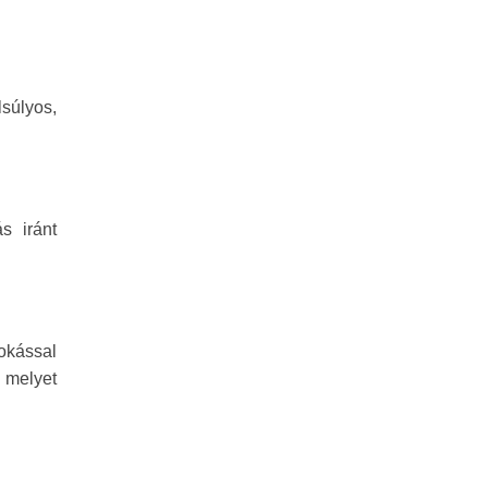
súlyos,
s iránt
okással
, melyet