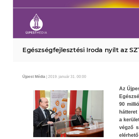
Egészségfejlesztési Iroda nyílt az S
Újpest Média
| 2019. január 31. 00:00
Az Újpes
Egészsé
90 milli
hátteret
a kerüle
végző s
elérhető