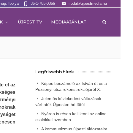
lnap: Ibolya
36-1-785-0366
iroda@ujpestmedia.hu
|
K
ÚJPEST TV
MEDIAAJÁNLAT
Legfrissebb hírek
Képes beszámoló az István út és a
e el az
Pozsonyi utca rekonstrukciójáról X.
ükséges
Jelentős közlekedési változások
ézményi
várhatók Újpesten hétfőtől
amoknak
Nyáron is résen kell lenni az online
nységet
csalókkal szemben
yenesen
A kommunizmus újpesti áldozataira