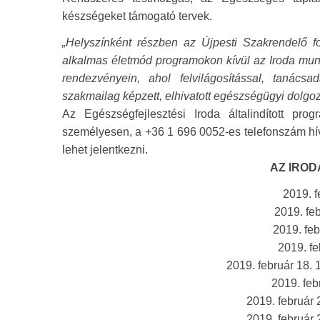
készségeket támogató tervek.
„Helyszínként részben az Újpesti Szakrendelő fo
alkalmas életmód programokon kívül az Iroda munk
rendezvényein, ahol felvilágosítással, tanácsa
szakmailag képzett, elhivatott egészségügyi dolgoz
Az Egészségfejlesztési Iroda általindított pr
személyesen, a +36 1 696 0052-es telefonszám hívá
lehet jelentkezni.
AZ IROD
2019. f
2019. feb
2019. feb
2019. fe
2019. február 18.
2019. feb
2019. február 
2019. február 