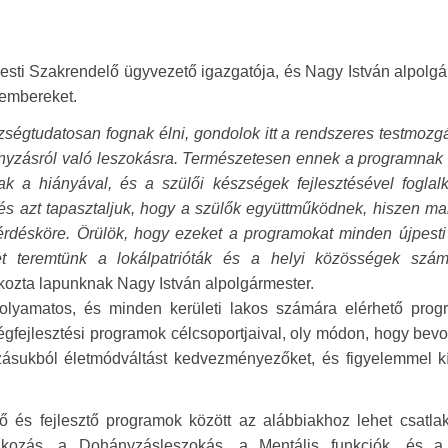
sti Szakrendelő ügyvezető igazgatója, és Nagy István alpolgá
kembereket.
ségtudatosan fognak élni, gondolok itt a rendszeres testmozg
ányzásról való leszokásra. Természetesen ennek a programnak
k a hiányával, és a szülői készségek fejlesztésével foglalk
 és azt tapasztaljuk, hogy a szülők együttműködnek, hiszen m
érdésköre. Örülök, hogy ezeket a programokat minden újpesti
get teremtünk a lokálpatrióták és a helyi közösségek szá
tkozta lapunknak Nagy István alpolgármester.
 folyamatos, és minden kerületi lakos számára elérhető prog
ségfejlesztési programok célcsoportjaival, oly módon, hogy bev
ozásukból életmódváltást kedvezményezőket, és figyelemmel kí
ő és fejlesztő programok között az alábbiakhoz lehet csatlak
kozás, a Dohányzásleszokás, a Mentális funkciók, és a