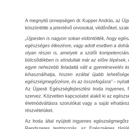
A megnyitó ünnepségen dr. Kupper András, az Újpe
köszöntötte a jelenlévő orvosokat, védőnőket, sza
„Újpesten is nagyon sokan eldöntötték, hogy egész
egészséges étkezésre, vagy adott esetben a doh
olyan részei is, amelyek a szülői kompetenciána
bölcsődékben is elindultak már az előre lépések,
egyre nehezebb feladattá vált a gyereknevelés k
kihasználhatja, hiszen ezáltal újabb lehetősé
egészségmegőrzésre, és az összefogásra”
– nyila
Az Újpesti Egészségfejlesztési Iroda ingyenes,
szervez. Közvetlen kapcsolatot alakít ki az egész
életmódváltásra szorulókat vagy a saját elhatár
részvételüket.
Az Iroda által nyújtott ingyenes egészségmegőrz
Rendszeres testmozgás, az Egészséges táplál