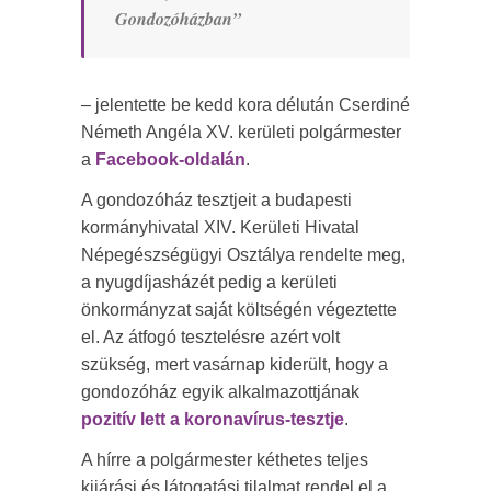
Gondozóházban”
– jelentette be kedd kora délután Cserdiné
Németh Angéla XV. kerületi polgármester
a
Facebook-oldalán
.
A gondozóház tesztjeit a budapesti
kormányhivatal XIV. Kerületi Hivatal
Népegészségügyi Osztálya rendelte meg,
a nyugdíjasházét pedig a kerületi
önkormányzat saját költségén végeztette
el. Az átfogó tesztelésre azért volt
szükség, mert vasárnap kiderült, hogy a
gondozóház egyik alkalmazottjának
pozitív lett a koronavírus-tesztje
.
A hírre a polgármester kéthetes teljes
kijárási és látogatási tilalmat rendel el a