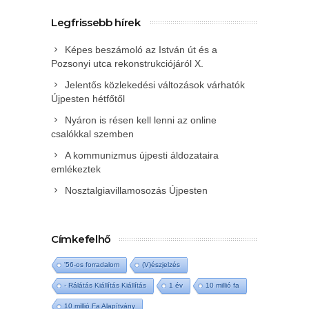
Legfrissebb hírek
Képes beszámoló az István út és a
Pozsonyi utca rekonstrukciójáról X.
Jelentős közlekedési változások várhatók
Újpesten hétfőtől
Nyáron is résen kell lenni az online
csalókkal szemben
A kommunizmus újpesti áldozataira
emlékeztek
Nosztalgiavillamosozás Újpesten
Címkefelhő
'56-os forradalom
(V)észjelzés
- Rálátás Kiállítás Kiállítás
1 év
10 millió fa
10 millió Fa Alapítvány