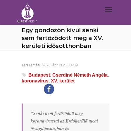
Egy gondozón kívül senki
sem fertőződött meg a XV.
kerületi idősotthonban
Tari Tamás
| 2020. április 21. 14:39
Budapest
,
Cserdiné Németh Angéla
,
koronavírus
,
XV. kerület
“Senki nem fertőződött meg
koronavírussal az Erdőkerülő utcai
Nyugdíjasházban és