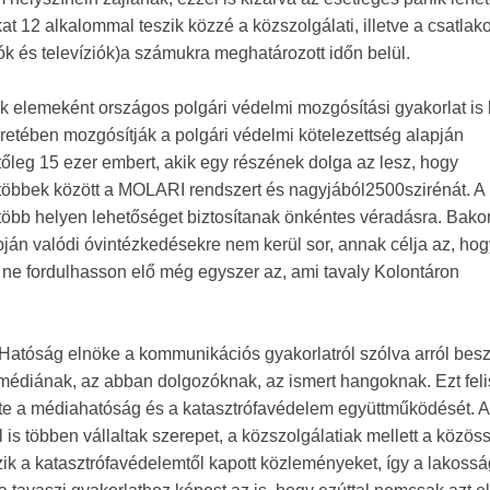
t 12 alkalommal teszik közzé a közszolgálati, illetve a csatlako
k és televíziók)a számukra meghatározott időn belül.
k elemeként országos polgári védelmi mozgósítási gyakorlat is 
eretében mozgósítják a polgári védelmi kötelezettség alapján
tőleg 15 ezer embert, akik egy részének dolga az lesz, hogy
többek között a MOLARI rendszert és nagyjából2500szirénát. A
öbb helyen lehetőséget biztosítanak önkéntes véradásra. Bako
apján valódi óvintézkedésekre nem kerül sor, annak célja az, hog
ne fordulhasson elő még egyszer az, ami tavaly Kolontáron
Hatóság elnöke a kommunikációs gyakorlatról szólva arról besz
 médiának, az abban dolgozóknak, az ismert hangoknak. Ezt fel
tte a médiahatóság és a katasztrófavédelem együttműködését. A
is többen vállaltak szerepet, a közszolgálatiak mellett a közös
zik a katasztrófavédelemtől kapott közleményeket, így a lakossá