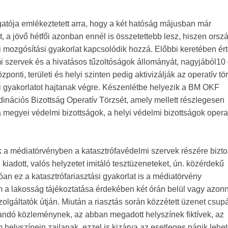
gatója emlékeztetett arra, hogy a két hatóság májusban már
, a jövő hétfői azonban ennél is összetettebb lesz, hiszen orsz
mi mozgósítási gyakorlat kapcsolódik hozzá. Előbbi keretében ért
lmi szervek és a hivatásos tűzoltóságok állományát, nagyjából10
onti, területi és helyi szinten pedig aktivizálják az operatív tö
si gyakorlatot hajtanak végre. Készenlétbe helyezik a BM OKF
nációs Bizottság Operatív Törzsét, amely mellett részlegesen
megyei védelmi bizottságok, a helyi védelmi bizottságok opera
 a médiatörvényben a katasztrófavédelmi szervek részére biztos
kiadott, valós helyzetet imitáló tesztüzeneteket, ún. közérdekű
n ez a katasztrófariasztási gyakorlat is a médiatörvény
m a lakosság tájékoztatása érdekében két órán belül vagy azon
lgáltatók útján. Miután a riasztás során közzétett üzenet csup
andó közleménynek, az abban megadott helyszínek fiktívek, az
m helyszínein zajlanak, ezzel is kizárva az esetleges pánik lehe