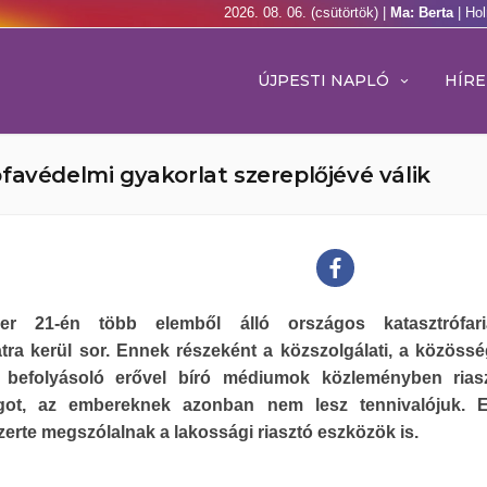
2026. 08. 06. (csütörtök) |
Ma: Berta
| Ho
ÚJPESTI NAPLÓ
HÍRE
favédelmi gyakorlat szereplőjévé válik
r 21-én több elemből álló országos katasztrófaria
tra kerül sor. Ennek részeként a közszolgálati, a közössé
s befolyásoló erővel bíró médiumok közleményben rias
got, az embereknek azonban nem lesz tennivalójuk. Em
erte megszólalnak a lakossági riasztó eszközök is.