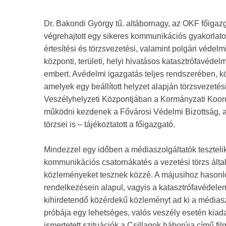
Dr. Bakondi György tű. altábornagy, az OKF főigaz
végrehajtott egy sikeres kommunikációs gyakorlatot
értesítési és törzsvezetési, valamint polgári védel
központi, területi, helyi hivatásos katasztrófavéde
embert. Avédelmi igazgatás teljes rendszerében, közp
amelyek egy beállított helyzet alapján törzsvezeté
Veszélyhelyzeti Központjában a Kormányzati Koordi
működni kezdenek a Fővárosi Védelmi Bizottság, a 
törzsei is – tájékoztatott a főigazgató.
Mindezzel egy időben a médiaszolgáltatók tesztelik
kommunikációs csatornákatés a vezetési törzs által 
közleményeket tesznek közzé. A májusihoz hasonlóa
rendelkezésein alapul, vagyis a katasztrófavédele
kihirdetendő közérdekű közleményt ad ki a médiaszo
próbája egy lehetséges, valós veszély esetén kiad
ismertetett szituációk a Csillagok háborúja című fil