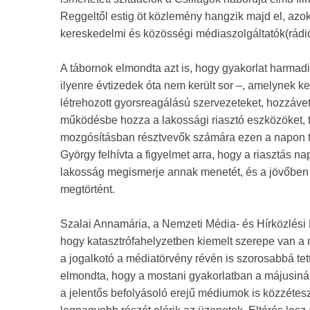
Reggeltől estig öt közlemény hangzik majd el, azoka
kereskedelmi és közösségi médiaszolgáltatók(rádió
A tábornok elmondta azt is, hogy gyakorlat harmadi
ilyenre évtizedek óta nem került sor –, amelynek k
létrehozott gyorsreagálású szervezeteket, hozzáve
működésbe hozza a lakossági riasztó eszközöket, 
mozgósításban résztvevők számára ezen a napon t
György felhívta a figyelmet arra, hogy a riasztás n
lakosság megismerje annak menetét, és a jövőben 
megtörtént.
Szalai Annamária, a Nemzeti Média- és Hírközlési 
hogy katasztrófahelyzetben kiemelt szerepe van a
a jogalkotó a médiatörvény révén is szorosabbá te
elmondta, hogy a mostani gyakorlatban a májusinál 
a jelentős befolyásoló erejű médiumok is közzétes