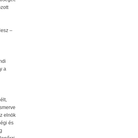
zott
lesz –
ndi
y a
élt,
ismerve
z elnök
ségi és
g