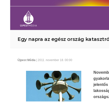
Egy napra az egész ország katasztró
Újpest Média
| 2011. november 18. 00:00
Novembe
gyakorla
jelentő
lakossá
országsz