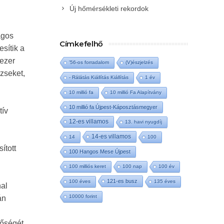
Új hőmérsékleti rekordok
ágos
Címkefelhő
esítik a
 ezer
'56-os forradalom
(V)észjelzés
rzseket,
- Rálátás Kiállítás Kiállítás
1 év
10 millió fa
10 millió Fa Alapítvány
10 millió fa Újpest-Káposztásmegyer
tív
12-es villamos
13. havi nyugdíj
14-es villamos
14
100
ított
100 Hangos Mese Újpest
100 milliós keret
100 nap
100 év
121-es busz
100 éves
135 éves
nal
10000 forint
án
tőségét.