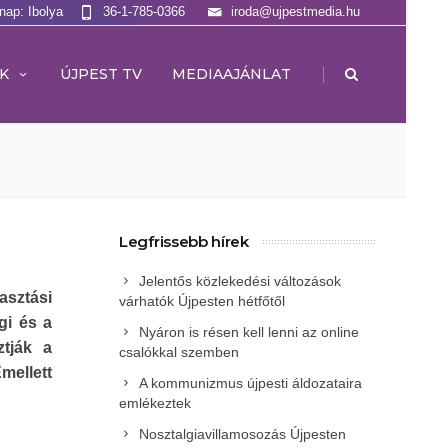
lnap: Ibolya
36-1-785-0366
iroda@ujpestmedia.hu
|
K
ÚJPEST TV
MEDIAAJÁNLAT
Legfrissebb hírek
Jelentős közlekedési változások
sztási
várhatók Újpesten hétfőtől
gi és a
Nyáron is résen kell lenni az online
ztják a
csalókkal szemben
ellett
A kommunizmus újpesti áldozataira
emlékeztek
Nosztalgiavillamosozás Újpesten