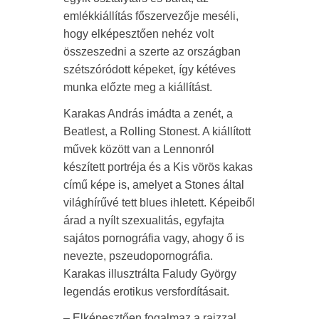
emlékkiállítás főszervezője meséli,
hogy elképesztően nehéz volt
összeszedni a szerte az országban
szétszóródott képeket, így kétéves
munka előzte meg a kiállítást.
Karakas András imádta a zenét, a
Beatlest, a Rolling Stonest. A kiállított
művek között van a Lennonról
készített portréja és a Kis vörös kakas
című képe is, amelyet a Stones által
világhírűvé tett blues ihletett. Képeiből
árad a nyílt szexualitás, egyfajta
sajátos pornográfia vagy, ahogy ő is
nevezte, pszeudopornográfia.
Karakas illusztrálta Faludy György
legendás erotikus versfordításait.
– Elképesztően fogalmaz a rajzzal.