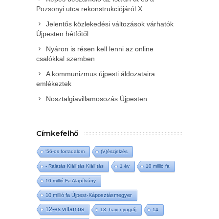
Pozsonyi utca rekonstrukciójáról X.
Jelentős közlekedési változások várhatók
Újpesten hétfőtől
Nyáron is résen kell lenni az online
csalókkal szemben
A kommunizmus újpesti áldozataira
emlékeztek
Nosztalgiavillamosozás Újpesten
Címkefelhő
'56-os forradalom
(V)észjelzés
- Rálátás Kiállítás Kiállítás
1 év
10 millió fa
10 millió Fa Alapítvány
10 millió fa Újpest-Káposztásmegyer
12-es villamos
13. havi nyugdíj
14