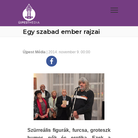
Egy szabad ember rajzai
Újpest Média
| 2014. november 9. 00:00
Szürreális figurák, furcsa, groteszk
humor, nők és erotika. Ezek a