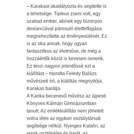
– Karakast akadályozta és segítette is
a tehetsége. Tipikus zseni volt, egy
szabad ember, akinek egy bizonyos
devianciával párosuló életfelfogása
megnehezítette az érvényesülését. Ez
is az oka annak, hogy ugyan
fantasztikus az életműve, de még a
hozzáértők közül is kevesen ismerik.
Ez teszi nagyon jelentőssé ezt a
kiállítást – mondta Feledy Balázs
művészeti író, a kiállítás megnyitója,
Karakas barátja.
A Karika becenevű művész az újpesti
Könyves Kálmán Gimnáziumban
tanult. Az emlékkiállítás nem jöhetett
volna létre az egykori osztálytársak
segítsége nélkül. Nyerges Katalin, az
egyik osztálytárs és barát, az