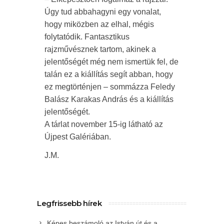
Úgy tud abbahagyni egy vonalat,
hogy miközben az elhal, mégis
folytatódik. Fantasztikus
rajzművésznek tartom, akinek a
jelentőségét még nem ismertük fel, de
talán ez a kiállítás segít abban, hogy
ez megtörténjen – sommázza Feledy
Balász Karakas András és a kiállítás
jelentőségét.
A tárlat november 15-ig látható az
Újpest Galériában.
J.M.
Legfrissebb hírek
Képes beszámoló az István út és a