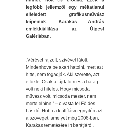
legfőbb jellemzői egy méltatlanul
elfeledett grafikusművész
képeinek. Karakas András
emlékkiállítása az Újpest
Galériában.
„Vérével rajzolt, szívével látott.
Mindenhova be akart hatolni, mert azt
hitte, nem fogadják. Aki szerette, azt
ellökte. Csak a fájdalom és a harag
volt neki hiteles. Hogy micsoda
művész volt, micsoda mester, nem
merte elhinni” – olvasta fel Földes
László, Hobo a kiállításmegnyitón azt
a szöveget, amelyet még 2008-ban,
Karakas temetésére írt barátjáról.