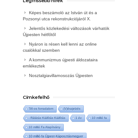
Legfrissebb hírek
Képes beszámoló az István út és a
Pozsonyi utca rekonstrukciójáról X.
Jelentős közlekedési változások várhatók
Újpesten hétfőtől
Nyáron is résen kell lenni az online
csalókkal szemben
A kommunizmus újpesti áldozataira
emlékeztek
Nosztalgiavillamosozás Újpesten
Címkefelhő
'56-os forradalom
(V)észjelzés
- Rálátás Kiállítás Kiállítás
1 év
10 millió fa
10 millió Fa Alapítvány
10 millió fa Újpest-Káposztásmegyer