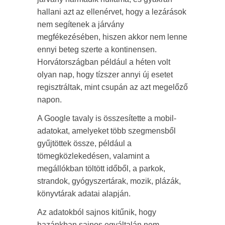
hallani azt az ellenérvet, hogy a lezárások
nem segítenek a járvány
megfékezésében, hiszen akkor nem lenne
ennyi beteg szerte a kontinensen.
Horvátországban például a héten volt
olyan nap, hogy tízszer annyi új esetet
regisztráltak, mint csupán az azt megelőző
napon.
A Google tavaly is összesítette a mobil-
adatokat, amelyeket több szegmensből
gyűjtöttek össze, például a
tömegközlekedésen, valamint a
megállókban töltött időből, a parkok,
strandok, gyógyszertárak, mozik, plázák,
könyvtárak adatai alapján.
Az adatokból sajnos kitűnik, hogy
hazánkban sajnos egyáltalán nem