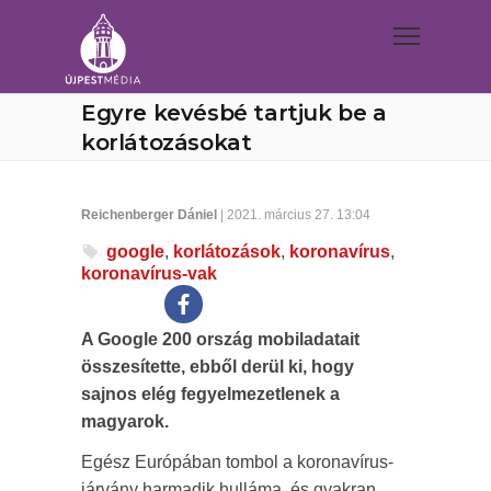
Egyre kevésbé tartjuk be a
korlátozásokat
Reichenberger Dániel
| 2021. március 27. 13:04
google
,
korlátozások
,
koronavírus
,
koronavírus-vak
A Google 200 ország mobiladatait
összesítette, ebből derül ki, hogy
sajnos elég fegyelmezetlenek a
magyarok.
Egész Európában tombol a koronavírus-
járvány harmadik hulláma, és gyakran