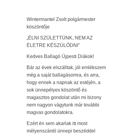
Wintermantel Zsolt polgármester
köszöntője
„ÉLNI SZÜLETTÜNK, NEM AZ
ÉLETRE KÉSZÜLŐDNI”
Kedves Ballagó Újpesti Diákok!
Bár az évek elszálltak, jól emlékszem
még a saját ballagásomra, és arra,
hogy ennek a napnak az estéjén, a
sok ünnepélyes köszöntő és
magasztos gondolat után mi bizony
nem nagyon vágytunk már további
magvas gondolatokra.
Ezért én sem akarlak itt most
mélyenszántó ünnepi beszéddel