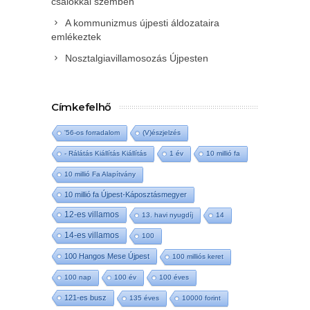
csalókkal szemben
A kommunizmus újpesti áldozataira
emlékeztek
Nosztalgiavillamosozás Újpesten
Címkefelhő
'56-os forradalom
(V)észjelzés
- Rálátás Kiállítás Kiállítás
1 év
10 millió fa
10 millió Fa Alapítvány
10 millió fa Újpest-Káposztásmegyer
12-es villamos
13. havi nyugdíj
14
14-es villamos
100
100 Hangos Mese Újpest
100 milliós keret
100 nap
100 év
100 éves
121-es busz
135 éves
10000 forint