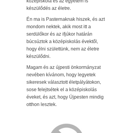
középiskola és az egyetem is
készülődés az életre.
Én ma is Pasternaknak hiszek, és azt
mondom nektek, akik most itt a
serdülőkor és az ifjúkor határán
búcsúztok a középiskolás évektől,
hogy élni születtünk, nem az életre
készülődni.
Magam és az újpesti önkormányzat
nevében kívánom, hogy legyetek
sikeresek választott életpályátokon,
sose felejtsétek el a középiskolás
éveket, és azt, hogy Újpesten mindig
otthon lesztek.