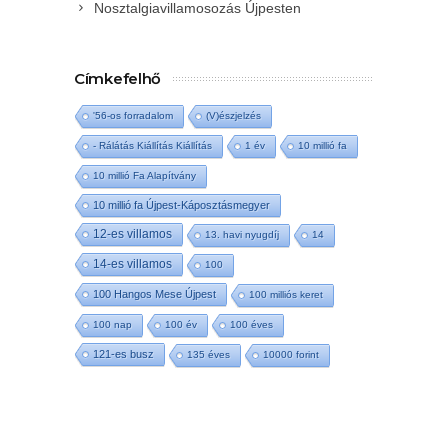
Nosztalgiavillamosozás Újpesten
Címkefelhő
'56-os forradalom
(V)észjelzés
- Rálátás Kiállítás Kiállítás
1 év
10 millió fa
10 millió Fa Alapítvány
10 millió fa Újpest-Káposztásmegyer
12-es villamos
13. havi nyugdíj
14
14-es villamos
100
100 Hangos Mese Újpest
100 milliós keret
100 nap
100 év
100 éves
121-es busz
135 éves
10000 forint