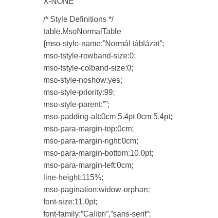
X-NONE
/* Style Definitions */
table.MsoNormalTable
{mso-style-name:”Normál táblázat”;
mso-tstyle-rowband-size:0;
mso-tstyle-colband-size:0;
mso-style-noshow:yes;
mso-style-priority:99;
mso-style-parent:””;
mso-padding-alt:0cm 5.4pt 0cm 5.4pt;
mso-para-margin-top:0cm;
mso-para-margin-right:0cm;
mso-para-margin-bottom:10.0pt;
mso-para-margin-left:0cm;
line-height:115%;
mso-pagination:widow-orphan;
font-size:11.0pt;
font-family:”Calibri”,”sans-serif”;