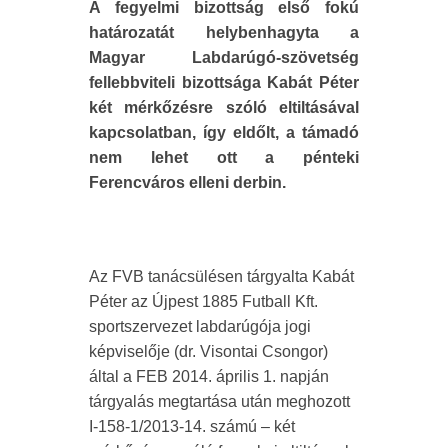
A fegyelmi bizottság első fokú
határozatát helybenhagyta a
Magyar Labdarúgó-szövetség
fellebbviteli bizottsága Kabát Péter
két mérkőzésre szóló eltiltásával
kapcsolatban, így eldőlt, a támadó
nem lehet ott a pénteki
Ferencváros elleni derbin.
Az FVB tanácsülésen tárgyalta Kabát
Péter az Újpest 1885 Futball Kft.
sportszervezet labdarúgója jogi
képviselője (dr. Visontai Csongor)
által a FEB 2014. április 1. napján
tárgyalás megtartása után meghozott
I-158-1/2013-14. számú – két