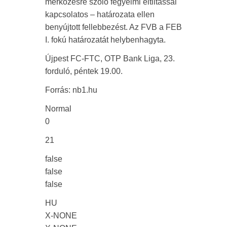
mérkőzésre szóló fegyelmi eltiltással
kapcsolatos – határozata ellen
benyújtott fellebbezést. Az FVB a FEB
I. fokú határozatát helybenhagyta.
Újpest FC-FTC, OTP Bank Liga, 23.
forduló, péntek 19.00.
Forrás: nb1.hu
Normal
0
21
false
false
false
HU
X-NONE