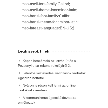
mso-ascii-font-family:Calibri;
mso-ascii-theme-font:minor-latin;
mso-hansi-font-family:Calibri;
mso-hansi-theme-font:minor-latin;
mso-fareast-language:EN-US;}
Legfrissebb hírek
Képes beszámoló az István út és a
Pozsonyi utca rekonstrukciójáról X.
Jelentős közlekedési változások várhatók
Újpesten hétfőtől
Nyáron is résen kell lenni az online
csalókkal szemben
A kommunizmus újpesti áldozataira
emlékeztek