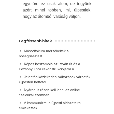
egyelőre ez csak álom, de tegyünk
azért minél többen, mi, újpestiek,
hogy az álomból valóság váljon.
Legfrissebb hírek
Másodfokúra mérsékelték a
hőségriasztást
Képes beszámoló az István út és a
Pozsonyi utca rekonstrukciójáról X.
Jelentős közlekedési változások várhatók
Újpesten hétfőtől
Nyáron is résen kell lenni az online
csalókkal szemben
A kommunizmus újpesti áldozataira
emlékeztek