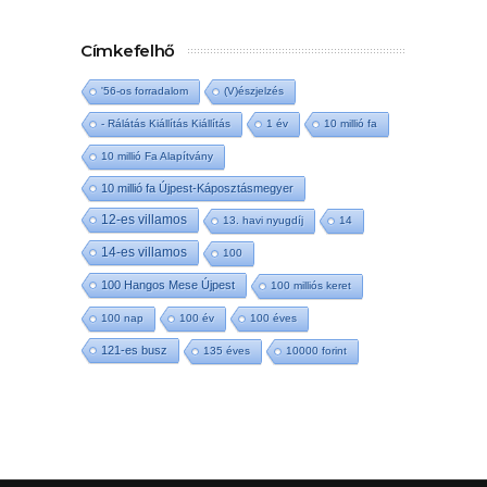
Címkefelhő
'56-os forradalom
(V)észjelzés
- Rálátás Kiállítás Kiállítás
1 év
10 millió fa
10 millió Fa Alapítvány
10 millió fa Újpest-Káposztásmegyer
12-es villamos
13. havi nyugdíj
14
14-es villamos
100
100 Hangos Mese Újpest
100 milliós keret
100 nap
100 év
100 éves
121-es busz
135 éves
10000 forint