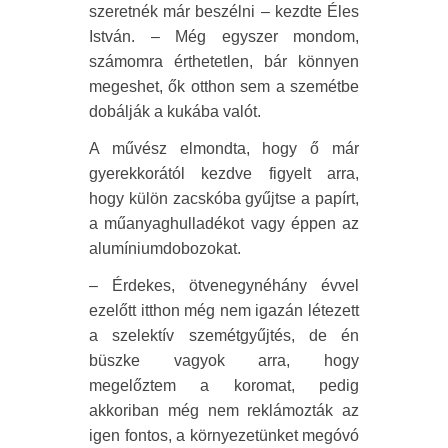
szeretnék már beszélni – kezdte Éles
István. – Még egyszer mondom,
számomra érthetetlen, bár könnyen
megeshet, ők otthon sem a szemétbe
dobálják a kukába valót.
A művész elmondta, hogy ő már
gyerekkorától kezdve figyelt arra,
hogy külön zacskóba gyűjtse a papírt,
a műanyaghulladékot vagy éppen az
alumíniumdobozokat.
– Érdekes, ötvenegynéhány évvel
ezelőtt itthon még nem igazán létezett
a szelektív szemétgyűjtés, de én
büszke vagyok arra, hogy
megelőztem a koromat, pedig
akkoriban még nem reklámozták az
igen fontos, a környezetünket megóvó