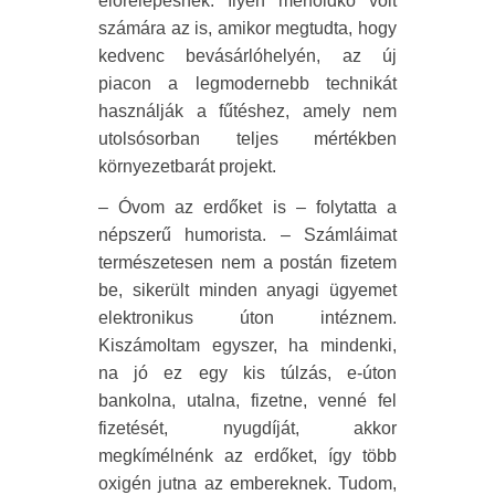
előrelépésnek. Ilyen mérföldkő volt
számára az is, amikor megtudta, hogy
kedvenc bevásárlóhelyén, az új
piacon a legmodernebb technikát
használják a fűtéshez, amely nem
utolsósorban teljes mértékben
környezetbarát projekt.
– Óvom az erdőket is – folytatta a
népszerű humorista. – Számláimat
természetesen nem a postán fizetem
be, sikerült minden anyagi ügyemet
elektronikus úton intéznem.
Kiszámoltam egyszer, ha mindenki,
na jó ez egy kis túlzás, e-úton
bankolna, utalna, fizetne, venné fel
fizetését, nyugdíját, akkor
megkímélnénk az erdőket, így több
oxigén jutna az embereknek. Tudom,