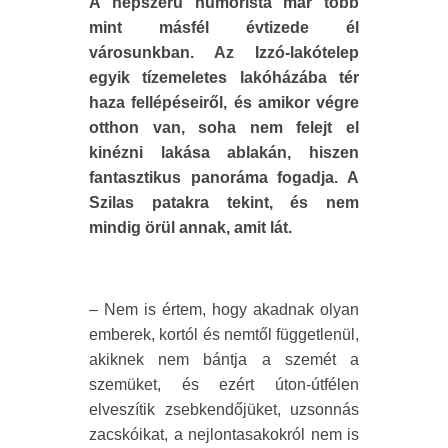
A népszerű humorista már több
mint másfél évtizede él
városunkban. Az Izzó-lakótelep
egyik tízemeletes lakóházába tér
haza fellépéseiről, és amikor végre
otthon van, soha nem felejt el
kinézni lakása ablakán, hiszen
fantasztikus panoráma fogadja. A
Szilas patakra tekint, és nem
mindig örül annak, amit lát.
– Nem is értem, hogy akadnak olyan
emberek, kortól és nemtől függetlenül,
akiknek nem bántja a szemét a
szemüket, és ezért úton-útfélen
elveszítik zsebkendőjüket, uzsonnás
zacskóikat, a nejlontasakokról nem is