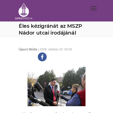
Éles kézigránát az MSZP
Nádor utcai irodájánál
Újpest Média
| 2008. október 20. 00:00