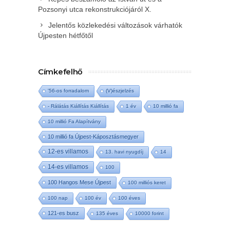
Pozsonyi utca rekonstrukciójáról X.
Jelentős közlekedési változások várhatók
Újpesten hétfőtől
Címkefelhő
'56-os forradalom
(V)észjelzés
- Rálátás Kiállítás Kiállítás
1 év
10 millió fa
10 millió Fa Alapítvány
10 millió fa Újpest-Káposztásmegyer
12-es villamos
13. havi nyugdíj
14
14-es villamos
100
100 Hangos Mese Újpest
100 milliós keret
100 nap
100 év
100 éves
121-es busz
135 éves
10000 forint