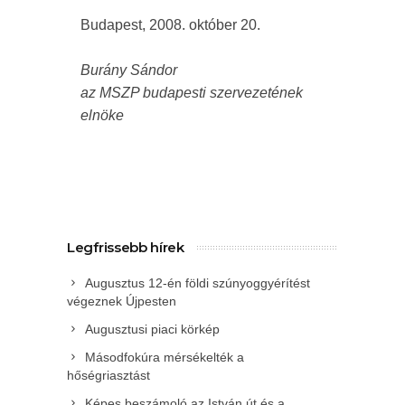
Budapest, 2008. október 20.
Burány Sándor
az MSZP budapesti szervezetének
elnöke
Legfrissebb hírek
Augusztus 12-én földi szúnyoggyérítést
végeznek Újpesten
Augusztusi piaci körkép
Másodfokúra mérsékelték a
hőségriasztást
Képes beszámoló az István út és a