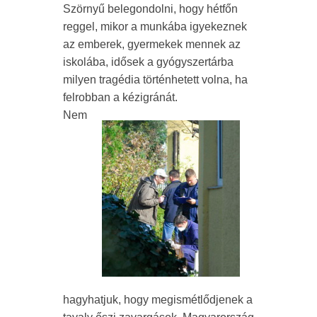
Szörnyű belegondolni, hogy hétfőn
reggel, mikor a munkába igyekeznek
az emberek, gyermekek mennek az
iskolába, idősek a gyógyszertárba
milyen tragédia történhetett volna, ha
felrobban a kézigránát.
Nem
hagyhatjuk, hogy megismétlődjenek a