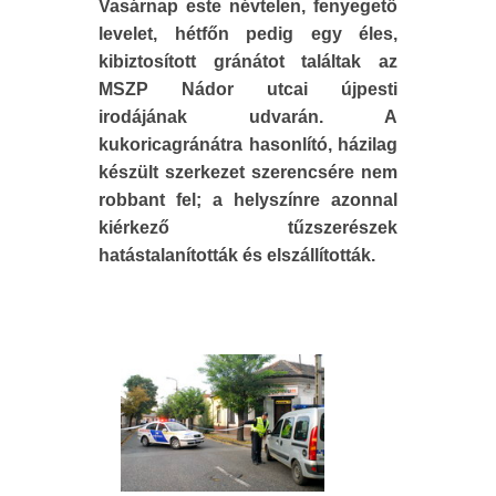
Vasárnap este névtelen, fenyegető
levelet, hétfőn pedig egy éles,
kibiztosított gránátot találtak az
MSZP Nádor utcai újpesti
irodájának udvarán. A
kukoricagránátra hasonlító, házilag
készült szerkezet szerencsére nem
robbant fel; a helyszínre azonnal
kiérkező tűzszerészek
hatástalanították és elszállították.