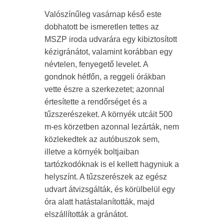
Valószínűleg vasárnap késő este
dobhatott be ismeretlen tettes az
MSZP iroda udvarára egy kibiztosított
kézigránátot, valamint korábban egy
névtelen, fenyegető levelet. A
gondnok hétfőn, a reggeli órákban
vette észre a szerkezetet; azonnal
értesítette a rendőrséget és a
tűzszerészeket. A környék utcáit 500
m-es körzetben azonnal lezárták, nem
közlekedtek az autóbuszok sem,
illetve a környék boltjaiban
tartózkodóknak is el kellett hagyniuk a
helyszínt. A tűzszerészek az egész
udvart átvizsgálták, és körülbelül egy
óra alatt hatástalanították, majd
elszállították a gránátot.