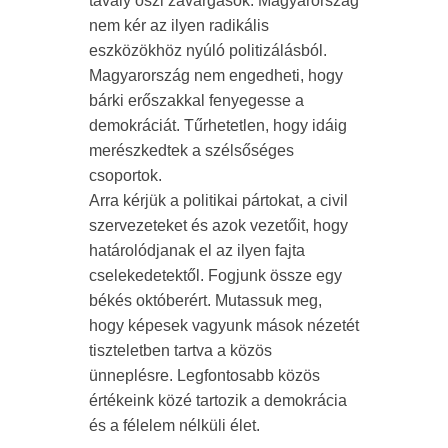
tavaly őszi zavargások. Magyarország
nem kér az ilyen radikális
eszközökhöz nyúló politizálásból.
Magyarország nem engedheti, hogy
bárki erőszakkal fenyegesse a
demokráciát. Tűrhetetlen, hogy idáig
merészkedtek a szélsőséges
csoportok.
Arra kérjük a politikai pártokat, a civil
szervezeteket és azok vezetőit, hogy
határolódjanak el az ilyen fajta
cselekedetektől. Fogjunk össze egy
békés októberért. Mutassuk meg,
hogy képesek vagyunk mások nézetét
tiszteletben tartva a közös
ünneplésre. Legfontosabb közös
értékeink közé tartozik a demokrácia
és a félelem nélküli élet.