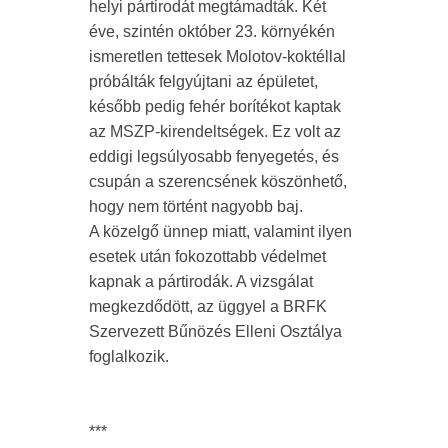
helyi pártirodát megtámadták. Két
éve, szintén október 23. környékén
ismeretlen tettesek Molotov-koktéllal
próbálták felgyújtani az épületet,
később pedig fehér borítékot kaptak
az MSZP-kirendeltségek. Ez volt az
eddigi legsúlyosabb fenyegetés, és
csupán a szerencsének köszönhető,
hogy nem történt nagyobb baj.
A közelgő ünnep miatt, valamint ilyen
esetek után fokozottabb védelmet
kapnak a pártirodák. A vizsgálat
megkezdődött, az üggyel a BRFK
Szervezett Bűnözés Elleni Osztálya
foglalkozik.
***