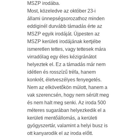
MSZP irodába.
Most, közeledve az október 23-i
állami ünnepségsorozathoz minden
eddiginél durvább támadás érte az
MSZP egyik irodáját. Újpesten az
MSZP kerületi irodájának kertjébe
ismeretlen tettes, vagy tettesek mára
virradólag egy éles kézigránátot
helyeztek el. Ez a támadás már nem
idétlen és rosszízű tréfa, hanem
konkrét, életveszélyes fenyegetés.
Nem az elkövetőkön múlott, hanem a
vak szerencsén, hogy nem sérült meg
és nem halt meg senki. Az iroda 500
méteres sugarában helyezkedik el a
kerületi mentőállomás, a kerületi
gyógyszertár, valamint a helyi busz is
ott kanyarodik el az iroda előtt.