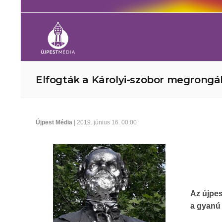
Elfogták a Károlyi-szobor megrongál
Újpest Média
| 2019. június 16. 00:00
Az újpes
a gyanú 