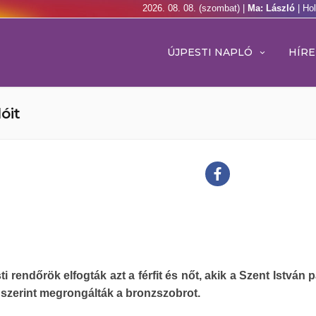
2026. 08. 08. (szombat) |
Ma: László
| Ho
ÚJPESTI NAPLÓ
HÍRE
óit
ti rendőrök elfogták azt a férfit és nőt, akik a Szent István
szerint megrongálták a bronzszobrot.