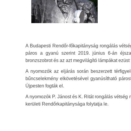
A Budapesti Rendőr-főkapitányság rongálás vétség m
páros a gyanú szerint 2019. június 6-án éjszak
bronzszobrot és az azt megvilágító lámpákat ezüst f
A nyomozók az eljárás során beszerzett térfigye
bűncselekmény elkövetésével gyanúsítható párost,
Újpesten fogták el.
A nyomozók P. Jánost és K. Ritát rongálás vétség m
kerületi Rendőrkapitánysága folytatja le.