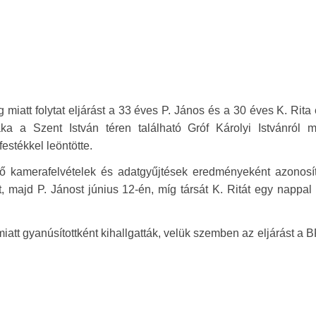
iatt folytat eljárást a 33 éves P. János és a 30 éves K. Rita 
a a Szent István téren található Gróf Károlyi Istvánról mi
estékkel leöntötte.
lő kamerafelvételek és adatgyűjtések eredményeként azonosít
 majd P. Jánost június 12-én, míg társát K. Ritát egy nappal
iatt gyanúsítottként kihallgatták, velük szemben az eljárást a 