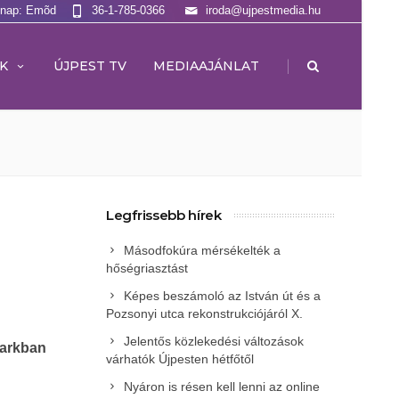
lnap: Emõd
36-1-785-0366
iroda@ujpestmedia.hu
|
K
ÚJPEST TV
MEDIAAJÁNLAT
Legfrissebb hírek
Másodfokúra mérsékelték a
hőségriasztást
Képes beszámoló az István út és a
Pozsonyi utca rekonstrukciójáról X.
Jelentős közlekedési változások
 parkban
várhatók Újpesten hétfőtől
Nyáron is résen kell lenni az online