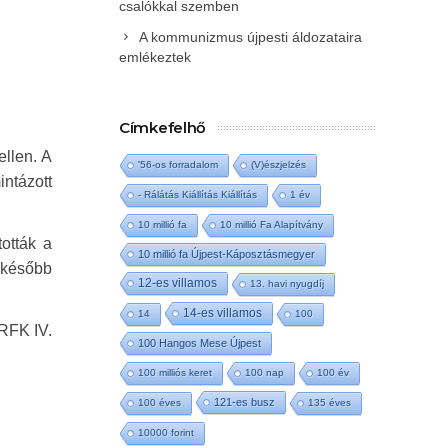
csalókkal szemben
A kommunizmus újpesti áldozataira
emlékeztek
Címkefelhő
ellen. A
'56-os forradalom
(V)észjelzés
ntázott
- Rálátás Kiállítás Kiállítás
1 év
10 millió fa
10 millió Fa Alapítvány
ották a
10 millió fa Újpest-Káposztásmegyer
 később
12-es villamos
13. havi nyugdíj
14-es villamos
14
100
BRFK IV.
100 Hangos Mese Újpest
100 milliós keret
100 nap
100 év
121-es busz
100 éves
135 éves
10000 forint