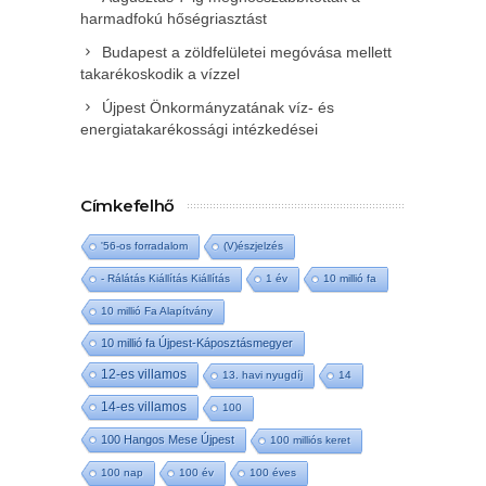
harmadfokú hőségriasztást
Budapest a zöldfelületei megóvása mellett
takarékoskodik a vízzel
Újpest Önkormányzatának víz- és
energiatakarékossági intézkedései
Címkefelhő
'56-os forradalom
(V)észjelzés
- Rálátás Kiállítás Kiállítás
1 év
10 millió fa
10 millió Fa Alapítvány
10 millió fa Újpest-Káposztásmegyer
12-es villamos
13. havi nyugdíj
14
14-es villamos
100
100 Hangos Mese Újpest
100 milliós keret
100 nap
100 év
100 éves