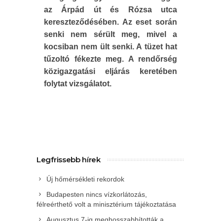
az Árpád út és Rózsa utca
kereszteződésében. Az eset során
senki nem sérült meg, mivel a
kocsiban nem ült senki. A tüzet hat
tűzoltó fékezte meg. A rendőrség
közigazgatási eljárás keretében
folytat vizsgálatot.
Legfrissebb hírek
Új hőmérsékleti rekordok
Budapesten nincs vízkorlátozás,
félreérthető volt a minisztérium tájékoztatása
Augusztus 7-ig meghosszabbították a