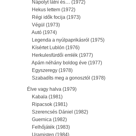
Nápolyt látni és… (1972)
Hekus lettem (1972)
Régi idők focija (1973)
Végül (1973)
Autó (1974)
Legenda a nyúlpaprikásról (1975)
Kísértet Lublón (1976)
Herkulesfürdői emlék (1977)
Apám néhány boldog éve (1977)
Egyszeregy (1978)
Szabadíts meg a gonosztól (1978)
Élve vagy halva (1979)
Kabala (1981)
Ripacsok (1981)
Szerencsés Dániel (1982)
Guernica (1982)
Felhőjáték (1983)
Uramisten (1984)