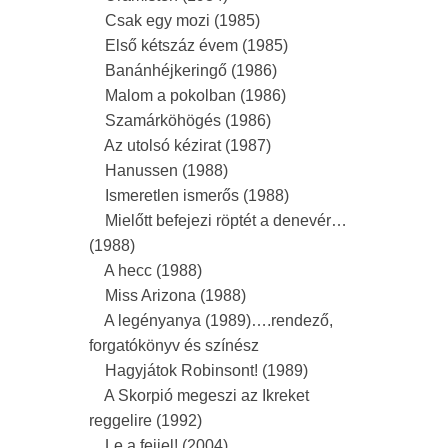
Csak egy mozi (1985)
Első kétszáz évem (1985)
Banánhéjkeringő (1986)
Malom a pokolban (1986)
Szamárköhögés (1986)
Az utolsó kézirat (1987)
Hanussen (1988)
Ismeretlen ismerős (1988)
Mielőtt befejezi röptét a denevér…
(1988)
A hecc (1988)
Miss Arizona (1988)
A legényanya (1989)….rendező,
forgatókönyv és színész
Hagyjátok Robinsont! (1989)
A Skorpió megeszi az Ikreket
reggelire (1992)
Le a fejjel! (2004)