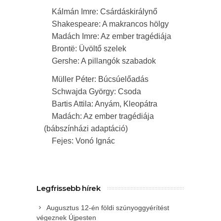
Kálmán Imre: Csárdáskirálynő
Shakespeare: A makrancos hölgy
Madách Imre: Az ember tragédiája
Brontë: Üvöltő szelek
Gershe: A pillangók szabadok
Müller Péter: Búcsúelőadás
Schwajda György: Csoda
Bartis Attila: Anyám, Kleopátra
Madách: Az ember tragédiája
(bábszínházi adaptáció)
Fejes: Vonó Ignác
Legfrissebb hírek
Augusztus 12-én földi szúnyoggyérítést
végeznek Újpesten