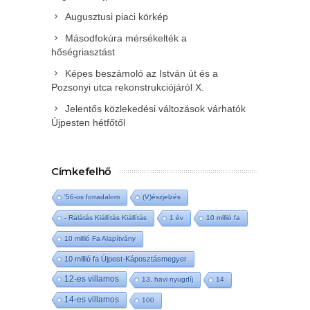
Augusztusi piaci körkép
Másodfokúra mérsékelték a
hőségriasztást
Képes beszámoló az István út és a
Pozsonyi utca rekonstrukciójáról X.
Jelentős közlekedési változások várhatók
Újpesten hétfőtől
Címkefelhő
'56-os forradalom
(V)észjelzés
- Rálátás Kiállítás Kiállítás
1 év
10 millió fa
10 millió Fa Alapítvány
10 millió fa Újpest-Káposztásmegyer
12-es villamos
13. havi nyugdíj
14
14-es villamos
100