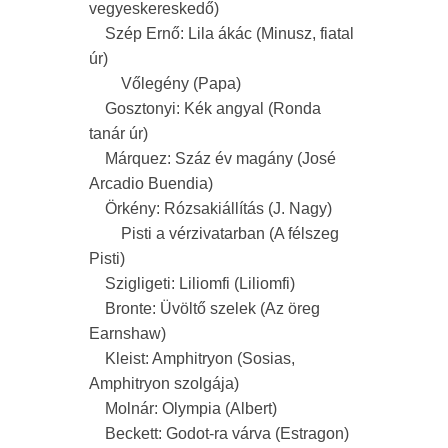
vegyeskereskedő)
Szép Ernő: Lila ákác (Minusz, fiatal
úr)
Vőlegény (Papa)
Gosztonyi: Kék angyal (Ronda
tanár úr)
Márquez: Száz év magány (José
Arcadio Buendia)
Örkény: Rózsakiállítás (J. Nagy)
Pisti a vérzivatarban (A félszeg
Pisti)
Szigligeti: Liliomfi (Liliomfi)
Bronte: Üvöltő szelek (Az öreg
Earnshaw)
Kleist: Amphitryon (Sosias,
Amphitryon szolgája)
Molnár: Olympia (Albert)
Beckett: Godot-ra várva (Estragon)