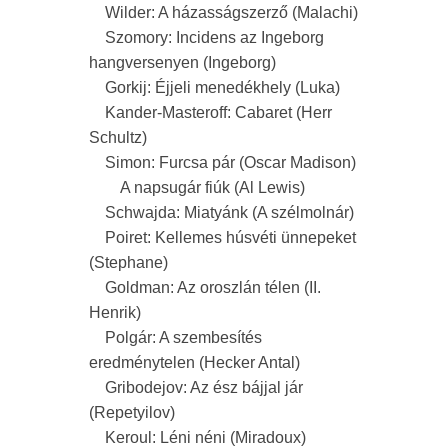
Wilder: A házasságszerző (Malachi)
Szomory: Incidens az Ingeborg
hangversenyen (Ingeborg)
Gorkij: Éjjeli menedékhely (Luka)
Kander-Masteroff: Cabaret (Herr
Schultz)
Simon: Furcsa pár (Oscar Madison)
A napsugár fiúk (Al Lewis)
Schwajda: Miatyánk (A szélmolnár)
Poiret: Kellemes húsvéti ünnepeket
(Stephane)
Goldman: Az oroszlán télen (II.
Henrik)
Polgár: A szembesítés
eredménytelen (Hecker Antal)
Gribodejov: Az ész bájjal jár
(Repetyilov)
Keroul: Léni néni (Miradoux)