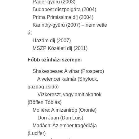
Páger-gyűrű (2003)
Budapest díszpolgára (2004)
Prima Primissima díj (2004)
Karinthy-gyűrű (2007) – nem vette
át
Hazám-díj (2007)
MSZP Közéleti díj (2011)
Főbb színházi szerepei
Shakespeare: A vihar (Prospero)
A velencei kalmár (Shylock,
gazdag zsidó)
Vízkereszt, vagy amit akartok
(Böffen Tóbiás)
Molière: A mizantróp (Oronte)
Don Juan (Don Luis)
Madách: Az ember tragédiája
(Lucifer)