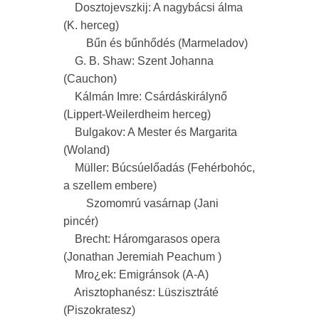
Dosztojevszkij: A nagybácsi álma
(K. herceg)
Bűn és bűnhődés (Marmeladov)
G. B. Shaw: Szent Johanna
(Cauchon)
Kálmán Imre: Csárdáskirálynő
(Lippert-Weilerdheim herceg)
Bulgakov: A Mester és Margarita
(Woland)
Müller: Búcsúelőadás (Fehérbohóc,
a szellem embere)
Szomomrú vasárnap (Jani
pincér)
Brecht: Háromgarasos opera
(Jonathan Jeremiah Peachum )
Mro¿ek: Emigránsok (A-A)
Arisztophanész: Lüszisztráté
(Piszokratesz)