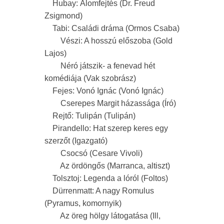
Hubay: Álomfejtés (Dr. Freud
Zsigmond)
Tabi: Családi dráma (Ormos Csaba)
Vészi: A hosszú előszoba (Gold
Lajos)
Néró játszik- a fenevad hét
komédiája (Vak szobrász)
Fejes: Vonó Ignác (Vonó Ignác)
Cserepes Margit házassága (Író)
Rejtő: Tulipán (Tulipán)
Pirandello: Hat szerep keres egy
szerzőt (Igazgató)
Csocsó (Cesare Vivoli)
Az ördöngős (Marranca, altiszt)
Tolsztoj: Legenda a lóról (Foltos)
Dürrenmatt: A nagy Romulus
(Pyramus, komornyik)
Az öreg hölgy látogatása (Ill,