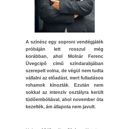
A színész egy soproni vendégjáték
próbáján lett rosszul még
korábban, ahol Molnár Ferenc
Üvegcipő című színdarabjában
szerepelt volna, de végül nem tudta
vállalni az előadást, mert fulladásos
rohamok kínozták. Ezután nem
sokkal az intenzív osztályra került
tüdőembóliával, ahol november óta
kezelték, ám állapota nem javult.