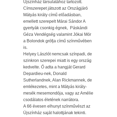
Újszínház társulatához tartozott.
Címszerepet játszott az Országjáró
Mátyás király című előadásban,
emellett szerepelt Márai Sándor A
gyertyák csonkig égnek, Páskándi
Géza Vendégség valamint Jókai Mór
a Bolondok grófja című színművében
is.
Helyey Lászlót nemcsak színpadi, de
szinkron szerepei miatt is egy ország
kedvelte. Ő adta a hangját Gerard
Depardieu-nek, Donald
Sutherlandnek, Alan Rickmannek, de
emlékezetes, mint a Mátyás király-
mesék mesemondója, vagy az Amélie
csodálatos életének narrátora.
A 66 évesen elhunyt színművészt az
Újszínház saját halottjának tekinti.