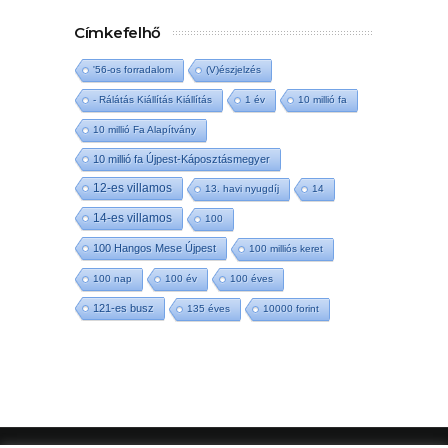
Címkefelhő
'56-os forradalom
(V)észjelzés
- Rálátás Kiállítás Kiállítás
1 év
10 millió fa
10 millió Fa Alapítvány
10 millió fa Újpest-Káposztásmegyer
12-es villamos
13. havi nyugdíj
14
14-es villamos
100
100 Hangos Mese Újpest
100 milliós keret
100 nap
100 év
100 éves
121-es busz
135 éves
10000 forint