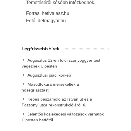
Temetéséről később intézkednek.
Forrás: hetivalasz.hu
Fotó: delmagyar.hu
Legfrissebb hírek
Augusztus 12-én földi szúnyoggyérítést
végeznek Újpesten
Augusztusi piaci körkép
Másodfokúra mérsékelték a
hőségriasztást
Képes beszámoló az István út és a
Pozsonyi utca rekonstrukciójáról X.
Jelentős közlekedési változások várhatók
Újpesten hétfőtől