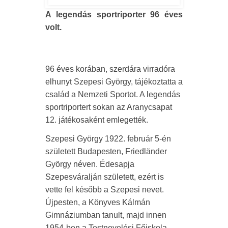
A legendás sportriporter 96 éves
volt.
96 éves korában, szerdára virradóra
elhunyt Szepesi György, tájékoztatta a
család a Nemzeti Sportot. A legendás
sportriportert sokan az Aranycsapat
12. játékosaként emlegették.
Szepesi György 1922. február 5-én
született Budapesten, Friedländer
György néven. Édesapja
Szepesváralján született, ezért is
vette fel később a Szepesi nevet.
Újpesten, a Könyves Kálmán
Gimnáziumban tanult, majd innen
1954-ben a Testnevelési Főiskola