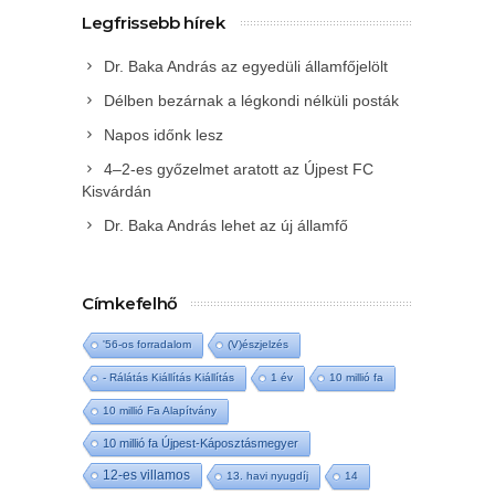
Legfrissebb hírek
Dr. Baka András az egyedüli államfőjelölt
Délben bezárnak a légkondi nélküli posták
Napos időnk lesz
4–2-es győzelmet aratott az Újpest FC
Kisvárdán
Dr. Baka András lehet az új államfő
Címkefelhő
'56-os forradalom
(V)észjelzés
- Rálátás Kiállítás Kiállítás
1 év
10 millió fa
10 millió Fa Alapítvány
10 millió fa Újpest-Káposztásmegyer
12-es villamos
13. havi nyugdíj
14