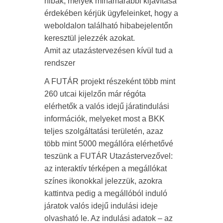
hibák, melyek mihamarabbi kijavítása
érdekében kérjük ügyfeleinket, hogy a
weboldalon található hibabejelentőn
keresztül jelezzék azokat.
Amit az utazástervezésen kívül tud a
rendszer
A FUTÁR projekt részeként több mint
260 utcai kijelzőn már régóta
elérhetők a valós idejű járatindulási
információk, melyeket most a BKK
teljes szolgáltatási területén, azaz
több mint 5000 megállóra elérhetővé
teszünk a FUTÁR Utazástervezővel:
az interaktív térképen a megállókat
színes ikonokkal jelezzük, azokra
kattintva pedig a megállóból induló
járatok valós idejű indulási ideje
olvasható le. Az indulási adatok – az