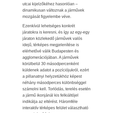
utcai kijelzőkéhez hasonlóan –
dinamikusan változnak a járművek
mozgását figyelembe véve.
Ezenkívül lehetséges konkrét
járatokra is keresni, és így az egy-egy
járaton közlekedő járművek valós
idejű, térképes megjelenítése is
elérhetővé válik Budapesten és
agglomerációjában. A járművek
körülbelül 30 másodpercenként
küldenek adatot a pozíciójukról, ezért
a pillanatnyi helyzetükhöz képest
néhány másodperces különbséggel
számolni kell. Torlódás, terelés esetén
a jármű ikonjánál kis felkiáltójel
indikálja az eltérést. Háromféle
interaktív térképes felület választható