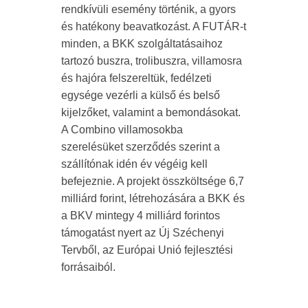
rendkívüli esemény történik, a gyors
és hatékony beavatkozást. A FUTÁR-t
minden, a BKK szolgáltatásaihoz
tartozó buszra, trolibuszra, villamosra
és hajóra felszereltük, fedélzeti
egysége vezérli a külső és belső
kijelzőket, valamint a bemondásokat.
A Combino villamosokba
szerelésüket szerződés szerint a
szállítónak idén év végéig kell
befejeznie. A projekt összköltsége 6,7
milliárd forint, létrehozására a BKK és
a BKV mintegy 4 milliárd forintos
támogatást nyert az Új Széchenyi
Tervből, az Európai Unió fejlesztési
forrásaiból.