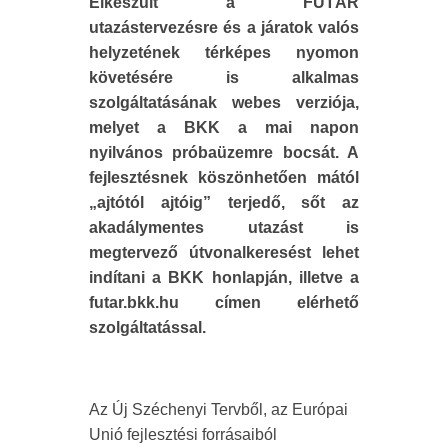
Elkészült a FUTÁR
utazástervezésre és a járatok valós
helyzetének térképes nyomon
követésére is alkalmas
szolgáltatásának webes verziója,
melyet a BKK a mai napon
nyilvános próbaüzemre bocsát. A
fejlesztésnek köszönhetően mától
„ajtótól ajtóig” terjedő, sőt az
akadálymentes utazást is
megtervező útvonalkeresést lehet
indítani a BKK honlapján, illetve a
futar.bkk.hu címen elérhető
szolgáltatással.
Az Új Széchenyi Tervből, az Európai
Unió fejlesztési forrásaiból