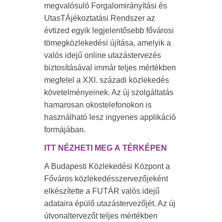
megvalósuló Forgalomirányítási és
UtasTÁjékoztatási Rendszer az
évtized egyik legjelentősebb fővárosi
tömegközlekedési újítása, amelyik a
valós idejű online utazástervezés
biztosításával immár teljes mértékben
megfelel a XXI. századi közlekedés
követelményeinek. Az új szolgáltatás
hamarosan okostelefonokon is
használható lesz ingyenes applikáció
formájában.
ITT NÉZHETI MEG A TÉRKÉPEN
A Budapesti Közlekedési Központ a
Főváros közlekedésszervezőjeként
elkészítette a FUTÁR valós idejű
adataira épülő utazástervezőjét. Az új
útvonaltervezőt teljes mértékben