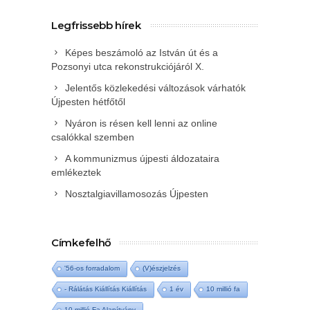
Legfrissebb hírek
Képes beszámoló az István út és a
Pozsonyi utca rekonstrukciójáról X.
Jelentős közlekedési változások várhatók
Újpesten hétfőtől
Nyáron is résen kell lenni az online
csalókkal szemben
A kommunizmus újpesti áldozataira
emlékeztek
Nosztalgiavillamosozás Újpesten
Címkefelhő
'56-os forradalom
(V)észjelzés
- Rálátás Kiállítás Kiállítás
1 év
10 millió fa
10 millió Fa Alapítvány