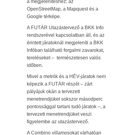
a megjelenítéshez: az
OpenStreetMap, a Mapquest és a
Google térképe.
A FUTÁR Utazástervező a BKK Info
rendszerével kapcsolatban áll, és az
érintett járatoknál megjeleníti a BKK
Infóban található forgalmi zavarokat,
tereléseket – természetesen valós
időben.
Mivel a metrók és a HÉV-járatok nem
képezik a FUTÁR részét – zárt
pályájuk okán a tervezett
menetrendjüket sokszor másodperc
pontossággal tartani tudó járatok –, a
tervezett menetrendjüket veszi
figyelembe az utazástervező.
A Combino villamosokat várhatóan