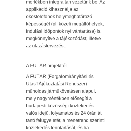
mértékben integráltan vezetünk be. Az
applikáció kihasználja az
okostelefonok helymeghatározó
képességét (pl. közeli megállóhelyek,
indulási időpontok nyilvántartása) is,
megkönnyítve a tájékozódást, illetve
az utazástervezést.
A FUTÁR projektről
A FUTÁR (Forgalomirányítási és
UtasTÁjékoztatási Rendszer)
műholdas járműkövetésen alapul,
mely nagymértékben elősegíti a
budapesti közösségi közlekedés
valós idejű, folyamatos és 24 órán át
tartó felügyeletét, a menetrend szerinti
közlekedés fenntartását, és ha