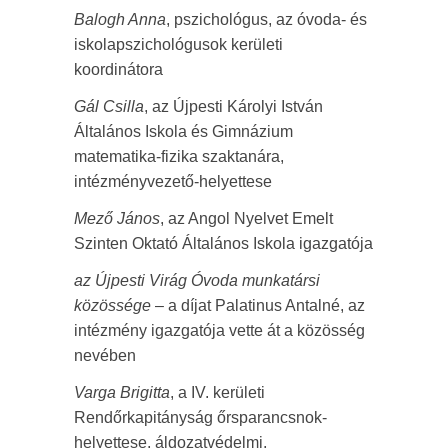
Balogh Anna
, pszichológus, az óvoda- és
iskolapszichológusok kerületi
koordinátora
Gál Csilla
, az Újpesti Károlyi István
Általános Iskola és Gimnázium
matematika-fizika szaktanára,
intézményvezető-helyettese
Mező János
, az Angol Nyelvet Emelt
Szinten Oktató Általános Iskola igazgatója
az Újpesti Virág Óvoda munkatársi
közössége
– a díjat Palatinus Antalné, az
intézmény igazgatója vette át a közösség
nevében
Varga Brigitta
, a IV. kerületi
Rendőrkapitányság őrsparancsnok-
helyettese, áldozatvédelmi,