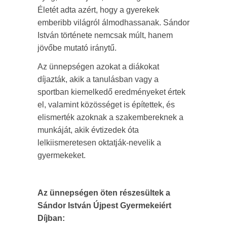
Életét adta azért, hogy a gyerekek
emberibb világról álmodhassanak. Sándor
István története nemcsak múlt, hanem
jövőbe mutató iránytű.
Az ünnepségen azokat a diákokat
díjazták, akik a tanulásban vagy a
sportban kiemelkedő eredményeket értek
el, valamint közösséget is építettek, és
elismerték azoknak a szakembereknek a
munkáját, akik évtizedek óta
lelkiismeretesen oktatják-nevelik a
gyermekeket.
Az ünnepségen öten részesültek a
Sándor István Újpest Gyermekeiért
Díjban: