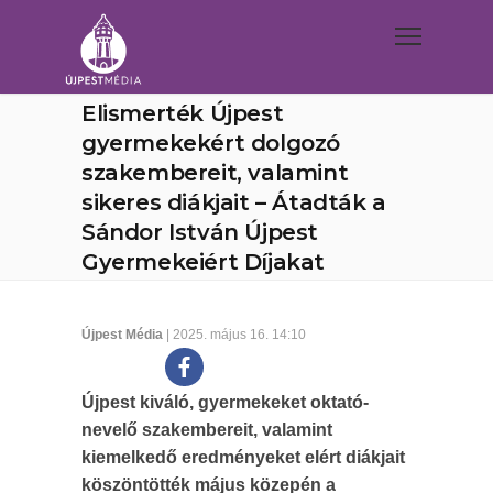
Elismerték Újpest
gyermekekért dolgozó
szakembereit, valamint
sikeres diákjait – Átadták a
Sándor István Újpest
Gyermekeiért Díjakat
Újpest Média
| 2025. május 16. 14:10
Újpest kiváló, gyermekeket oktató-
nevelő szakembereit, valamint
kiemelkedő eredményeket elért diákjait
köszöntötték május közepén a