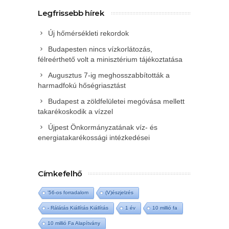
Legfrissebb hírek
Új hőmérsékleti rekordok
Budapesten nincs vízkorlátozás,
félreérthető volt a minisztérium tájékoztatása
Augusztus 7-ig meghosszabbították a
harmadfokú hőségriasztást
Budapest a zöldfelületei megóvása mellett
takarékoskodik a vízzel
Újpest Önkormányzatának víz- és
energiatakarékossági intézkedései
Címkefelhő
'56-os forradalom
(V)észjelzés
- Rálátás Kiállítás Kiállítás
1 év
10 millió fa
10 millió Fa Alapítvány