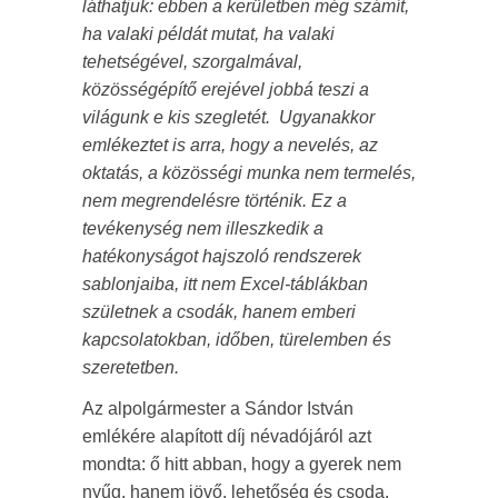
láthatjuk: ebben a kerületben még számít,
ha valaki példát mutat, ha valaki
tehetségével, szorgalmával,
közösségépítő erejével jobbá teszi a
világunk e kis szegletét. Ugyanakkor
emlékeztet is arra, hogy a nevelés, az
oktatás, a közösségi munka nem termelés,
nem megrendelésre történik. Ez a
tevékenység nem illeszkedik a
hatékonyságot hajszoló rendszerek
sablonjaiba, itt nem Excel-táblákban
születnek a csodák, hanem emberi
kapcsolatokban, időben, türelemben és
szeretetben.
Az alpolgármester a Sándor István
emlékére alapított díj névadójáról azt
mondta: ő hitt abban, hogy a gyerek nem
nyűg, hanem jövő, lehetőség és csoda.