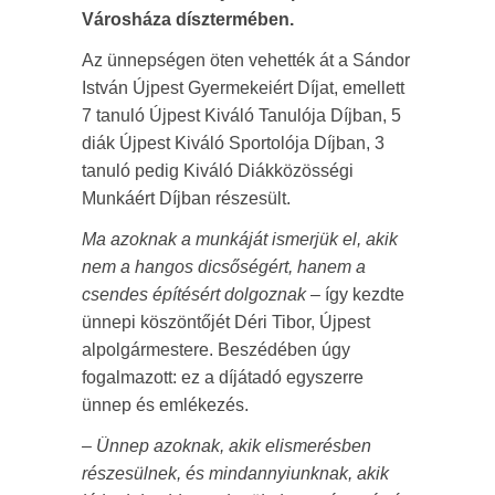
Városháza dísztermében.
Az ünnepségen öten vehették át a Sándor
István Újpest Gyermekeiért Díjat, emellett
7 tanuló Újpest Kiváló Tanulója Díjban, 5
diák Újpest Kiváló Sportolója Díjban, 3
tanuló pedig Kiváló Diákközösségi
Munkáért Díjban részesült.
Ma azoknak a munkáját ismerjük el, akik
nem a hangos dicsőségért, hanem a
csendes építésért dolgoznak
– így kezdte
ünnepi köszöntőjét Déri Tibor, Újpest
alpolgármestere. Beszédében úgy
fogalmazott: ez a díjátadó egyszerre
ünnep és emlékezés.
– Ünnep azoknak, akik elismerésben
részesülnek, és mindannyiunknak, akik