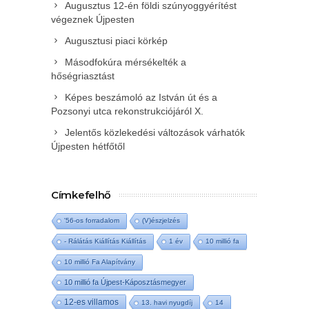
Augusztus 12-én földi szúnyoggyérítést
végeznek Újpesten
Augusztusi piaci körkép
Másodfokúra mérsékelték a
hőségriasztást
Képes beszámoló az István út és a
Pozsonyi utca rekonstrukciójáról X.
Jelentős közlekedési változások várhatók
Újpesten hétfőtől
Címkefelhő
'56-os forradalom
(V)észjelzés
- Rálátás Kiállítás Kiállítás
1 év
10 millió fa
10 millió Fa Alapítvány
10 millió fa Újpest-Káposztásmegyer
12-es villamos
13. havi nyugdíj
14