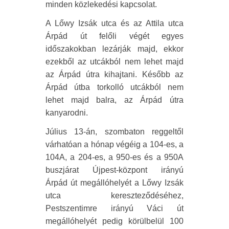
minden közlekedési kapcsolat.
A Lőwy Izsák utca és az Attila utca
Árpád út felőli végét egyes
időszakokban lezárják majd, ekkor
ezekből az utcákból nem lehet majd
az Árpád útra kihajtani. Később az
Árpád útba torkolló utcákból nem
lehet majd balra, az Árpád útra
kanyarodni.
Július 13-án, szombaton reggeltől
várhatóan a hónap végéig a 104-es, a
104A, a 204-es, a 950-es és a 950A
buszjárat Újpest-központ irányú
Árpád út megállóhelyét a Lőwy Izsák
utca kereszteződéséhez,
Pestszentimre irányú Váci út
megállóhelyét pedig körülbelül 100