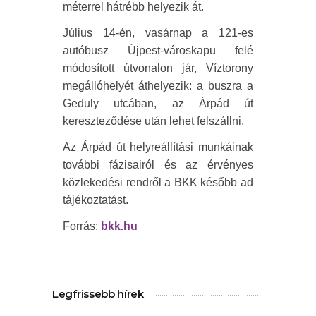
méterrel hátrébb helyezik át.
Július 14-én, vasárnap a 121-es
autóbusz Újpest-városkapu felé
módosított útvonalon jár, Víztorony
megállóhelyét áthelyezik: a buszra a
Geduly utcában, az Árpád út
kereszteződése után lehet felszállni.
Az Árpád út helyreállítási munkáinak
további fázisairól és az érvényes
közlekedési rendről a BKK később ad
tájékoztatást.
Forrás:
bkk.hu
Legfrissebb hírek