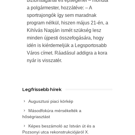
biztonságánál és épségénél – mondta
a polgármester, hozzátéve: – A
sportrajongók így sem maradnak
program nélkül, hiszen május 21-én, a
Kihívás Napján ismét szükség lesz
minden újpesti összefogására, hogy
idén is kiérdemeljük a Legsportosabb
Város címet. Ráadásul addigra a kora
nyár is visszatér.
Legfrissebb hírek
Augusztusi piaci körkép
Másodfokúra mérsékelték a
hőségriasztást
Képes beszámoló az István út és a
Pozsonyi utca rekonstrukciójáról X.