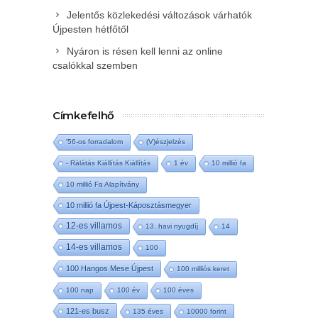
Jelentős közlekedési változások várhatók
Újpesten hétfőtől
Nyáron is résen kell lenni az online
csalókkal szemben
Címkefelhő
'56-os forradalom
(V)észjelzés
- Rálátás Kiállítás Kiállítás
1 év
10 millió fa
10 millió Fa Alapítvány
10 millió fa Újpest-Káposztásmegyer
12-es villamos
13. havi nyugdíj
14
14-es villamos
100
100 Hangos Mese Újpest
100 milliós keret
100 nap
100 év
100 éves
121-es busz
135 éves
10000 forint