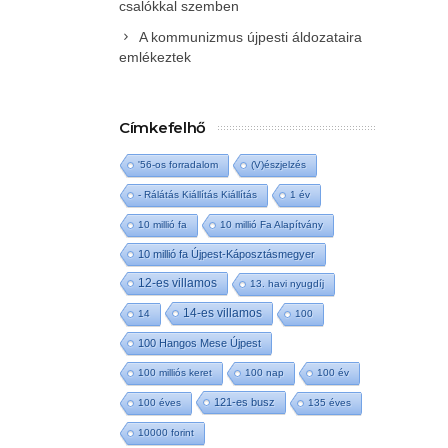
csalókkal szemben
A kommunizmus újpesti áldozataira
emlékeztek
Címkefelhő
'56-os forradalom
(V)észjelzés
- Rálátás Kiállítás Kiállítás
1 év
10 millió fa
10 millió Fa Alapítvány
10 millió fa Újpest-Káposztásmegyer
12-es villamos
13. havi nyugdíj
14-es villamos
14
100
100 Hangos Mese Újpest
100 milliós keret
100 nap
100 év
121-es busz
100 éves
135 éves
10000 forint