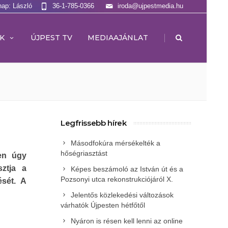
nap: László
36-1-785-0366
iroda@ujpestmedia.hu
|
K
ÚJPEST TV
MEDIAAJÁNLAT
Legfrissebb hírek
Másodfokúra mérsékelték a
hőségriasztást
en úgy
sztja a
Képes beszámoló az István út és a
Pozsonyi utca rekonstrukciójáról X.
sét. A
Jelentős közlekedési változások
várhatók Újpesten hétfőtől
Nyáron is résen kell lenni az online