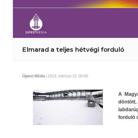
Elmarad a teljes hétvégi forduló
Újpest Média
| 2013. március 15. 00:00
A Magya
döntött
labdarú
forduló 