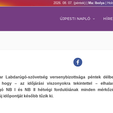
2026. 08. 07. (péntek) |
Ma: Ibolya
| Hol
ÚJPESTI NAPLÓ
HÍRE
r Labdarúgó-szövetség versenybizottsága péntek délb
, hogy – az időjárási viszonyokra tekintettel – elhala
gó NB I és NB II hétvégi fordulóiának minden mérkőzé
új időpontját később tűzik ki.