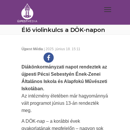
Élő violinkulcs a DÖK-napon
Újpest Média
| 2025. június 18. 15:11
Diákönkormányzati napot rendeztek az
újpesti Pécsi Sebestyén Ének-Zenei
Általános Iskola és Alapfokú Művészeti
Iskolában.
Az intézmény életében már hagyománnyá
vált programot június 13-án rendezték
meg.
A DÖK-nap – a korábbi évek
gyakorlatának megfelelőn – nagyon sok