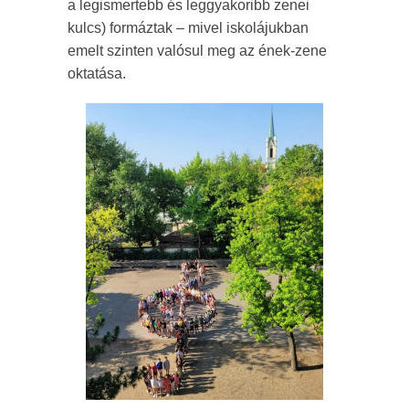
a legismertebb és leggyakoribb zenei
kulcs) formáztak – mivel iskolájukban
emelt szinten valósul meg az ének-zene
oktatása.