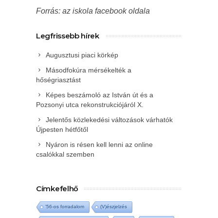
Forrás: az iskola facebook oldala
Legfrissebb hírek
Augusztusi piaci körkép
Másodfokúra mérsékelték a
hőségriasztást
Képes beszámoló az István út és a
Pozsonyi utca rekonstrukciójáról X.
Jelentős közlekedési változások várhatók
Újpesten hétfőtől
Nyáron is résen kell lenni az online
csalókkal szemben
Címkefelhő
'56-os forradalom
(V)észjelzés