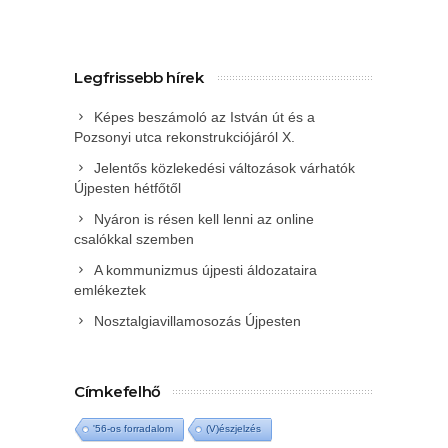
Legfrissebb hírek
Képes beszámoló az István út és a
Pozsonyi utca rekonstrukciójáról X.
Jelentős közlekedési változások várhatók
Újpesten hétfőtől
Nyáron is résen kell lenni az online
csalókkal szemben
A kommunizmus újpesti áldozataira
emlékeztek
Nosztalgiavillamosozás Újpesten
Címkefelhő
'56-os forradalom
(V)észjelzés