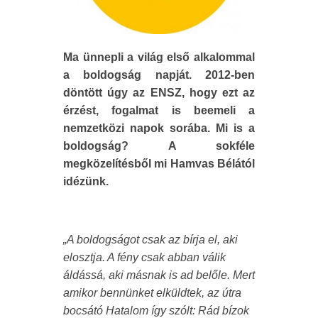
Ma ünnepli a világ első alkalommal
a boldogság napját. 2012-ben
döntött úgy az ENSZ, hogy ezt az
érzést, fogalmat is beemeli a
nemzetközi napok sorába. Mi is a
boldogság? A sokféle
megközelítésből mi Hamvas Bélától
idézünk.
„A boldogságot csak az bírja el, aki
elosztja. A fény csak abban válik
áldássá, aki másnak is ad belőle. Mert
amikor bennünket elküldtek, az útra
bocsátó Hatalom így szólt: Rád bízok