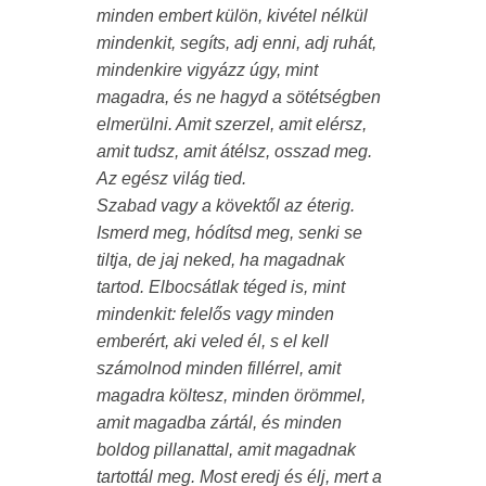
minden embert külön, kivétel nélkül
mindenkit, segíts, adj enni, adj ruhát,
mindenkire vigyázz úgy, mint
magadra, és ne hagyd a sötétségben
elmerülni. Amit szerzel, amit elérsz,
amit tudsz, amit átélsz, osszad meg.
Az egész világ tied.
Szabad vagy a kövektől az éterig.
Ismerd meg, hódítsd meg, senki se
tiltja, de jaj neked, ha magadnak
tartod. Elbocsátlak téged is, mint
mindenkit: felelős vagy minden
emberért, aki veled él, s el kell
számolnod minden fillérrel, amit
magadra költesz, minden örömmel,
amit magadba zártál, és minden
boldog pillanattal, amit magadnak
tartottál meg. Most eredj és élj, mert a