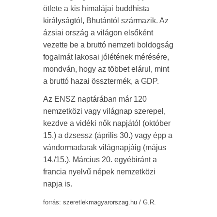
ötlete a kis himalájai buddhista
királyságtól, Bhutántól származik. Az
ázsiai ország a világon elsőként
vezette be a bruttó nemzeti boldogság
fogalmát lakosai jólétének mérésére,
mondván, hogy az többet elárul, mint
a bruttó hazai össztermék, a GDP.
Az ENSZ naptárában már 120
nemzetközi vagy világnap szerepel,
kezdve a vidéki nők napjától (október
15.) a dzsessz (április 30.) vagy épp a
vándormadarak világnapjáig (május
14./15.). Március 20. egyébiránt a
francia nyelvű népek nemzetközi
napja is.
forrás: szeretlekmagyarorszag.hu / G.R.