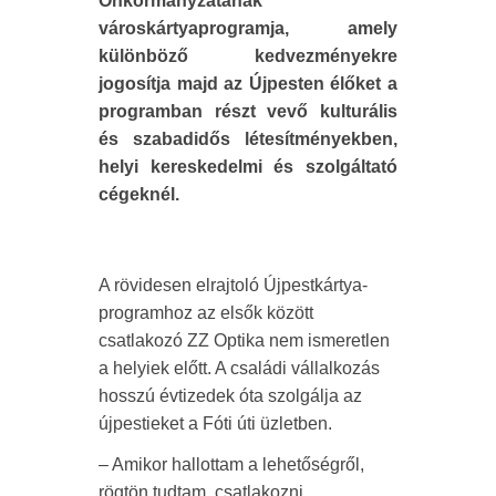
Önkormányzatának
városkártyaprogramja, amely
különböző kedvezményekre
jogosítja majd az Újpesten élőket a
programban részt vevő kulturális
és szabadidős létesítményekben,
helyi kereskedelmi és szolgáltató
cégeknél.
A rövidesen elrajtoló Újpestkártya-
programhoz az elsők között
csatlakozó ZZ Optika nem ismeretlen
a helyiek előtt. A családi vállalkozás
hosszú évtizedek óta szolgálja az
újpestieket a Fóti úti üzletben.
– Amikor hallottam a lehetőségről,
rögtön tudtam, csatlakozni