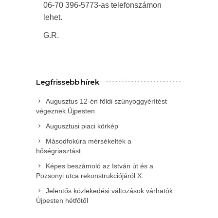
06-70 396-5773-as telefonszámon
lehet.
G.R.
Legfrissebb hírek
Augusztus 12-én földi szúnyoggyérítést
végeznek Újpesten
Augusztusi piaci körkép
Másodfokúra mérsékelték a
hőségriasztást
Képes beszámoló az István út és a
Pozsonyi utca rekonstrukciójáról X.
Jelentős közlekedési változások várhatók
Újpesten hétfőtől