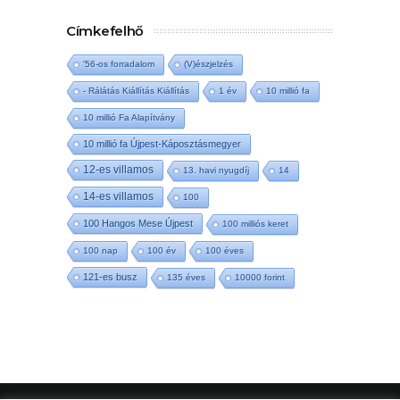
Címkefelhő
'56-os forradalom
(V)észjelzés
- Rálátás Kiállítás Kiállítás
1 év
10 millió fa
10 millió Fa Alapítvány
10 millió fa Újpest-Káposztásmegyer
12-es villamos
13. havi nyugdíj
14
14-es villamos
100
100 Hangos Mese Újpest
100 milliós keret
100 nap
100 év
100 éves
121-es busz
135 éves
10000 forint