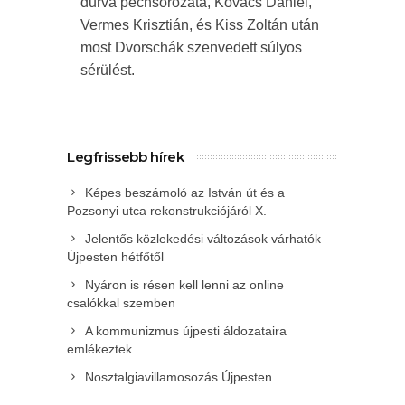
durva pechsorozata, Kovács Dániel,
Vermes Krisztián, és Kiss Zoltán után
most Dvorschák szenvedett súlyos
sérülést.
Legfrissebb hírek
Képes beszámoló az István út és a
Pozsonyi utca rekonstrukciójáról X.
Jelentős közlekedési változások várhatók
Újpesten hétfőtől
Nyáron is résen kell lenni az online
csalókkal szemben
A kommunizmus újpesti áldozataira
emlékeztek
Nosztalgiavillamosozás Újpesten