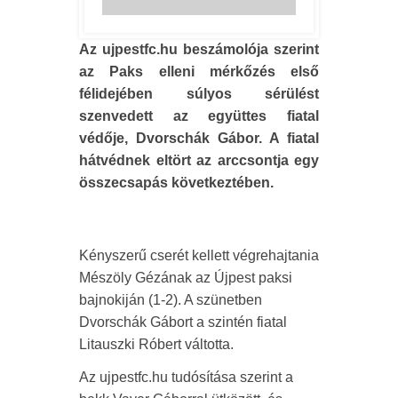
Az ujpestfc.hu beszámolója szerint
az Paks elleni mérkőzés első
félidejében súlyos sérülést
szenvedett az együttes fiatal
védője, Dvorschák Gábor. A fiatal
hátvédnek eltört az arccsontja egy
összecsapás következtében.
Kényszerű cserét kellett végrehajtania
Mészöly Gézának az Újpest paksi
bajnokiján (1-2). A szünetben
Dvorschák Gábort a szintén fiatal
Litauszki Róbert váltotta.
Az ujpestfc.hu tudósítása szerint a