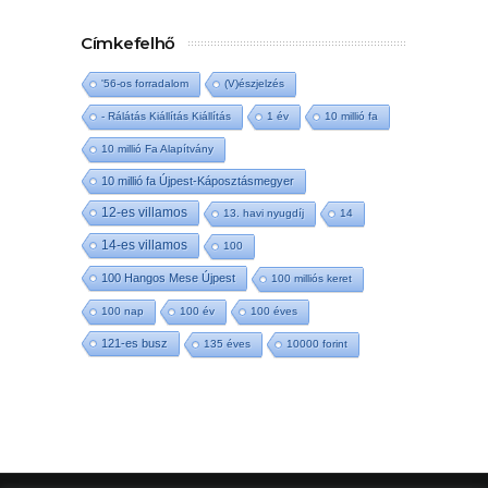
Címkefelhő
'56-os forradalom
(V)észjelzés
- Rálátás Kiállítás Kiállítás
1 év
10 millió fa
10 millió Fa Alapítvány
10 millió fa Újpest-Káposztásmegyer
12-es villamos
13. havi nyugdíj
14
14-es villamos
100
100 Hangos Mese Újpest
100 milliós keret
100 nap
100 év
100 éves
121-es busz
135 éves
10000 forint