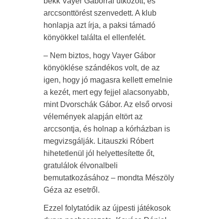
bekk Vayer Gáborral ütközött, és
arccsonttörést szenvedett. A klub
honlapja azt írja, a paksi támadó
könyökkel találta el ellenfelét.
– Nem biztos, hogy Vayer Gábor
könyöklése szándékos volt, de az
igen, hogy jó magasra kellett emelnie
a kezét, mert egy fejjel alacsonyabb,
mint Dvorschák Gábor. Az első orvosi
vélemények alapján eltört az
arccsontja, és holnap a kórházban is
megvizsgálják. Litauszki Róbert
hihetetlenül jól helyettesítette őt,
gratulálok élvonalbeli
bemutatkozásához – mondta Mészöly
Géza az esetről.
Ezzel folytatódik az újpesti játékosok