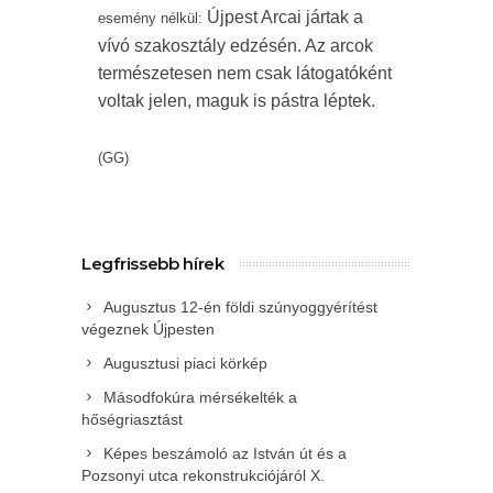
Újpest Arcai jártak a
esemény nélkül:
vívó szakosztály edzésén. Az arcok
természetesen nem csak látogatóként
voltak jelen, maguk is pástra léptek.
(GG)
Legfrissebb hírek
Augusztus 12-én földi szúnyoggyérítést
végeznek Újpesten
Augusztusi piaci körkép
Másodfokúra mérsékelték a
hőségriasztást
Képes beszámoló az István út és a
Pozsonyi utca rekonstrukciójáról X.