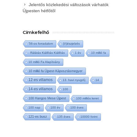
Jelentős közlekedési változások várhatók
Újpesten hétfőtől
Címkefelhő
'56-os forradalom
(V)észjelzés
- Rálátás Kiállítás Kiállítás
1 év
10 millió fa
10 millió Fa Alapítvány
10 millió fa Újpest-Káposztásmegyer
12-es villamos
13. havi nyugdíj
14
14-es villamos
100
100 Hangos Mese Újpest
100 milliós keret
100 nap
100 év
100 éves
121-es busz
135 éves
10000 forint