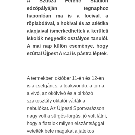
A Szusza Ferenc Stadion
edzőpályáján tegnaphoz
hasonlóan ma is a focival, a
röplabdával, a hokival és az atlétika
alapjaival ismerkedhettek a kerületi
iskolák negyedik osztályos tanulói.
A mai nap külön eseménye, hogy
ezúttal Újpest Arcai is pástra léptek.
A termekben október 11-én és 12-én
is a cselgáncs, a teakwondo, a torna,
a vívó, az ökölvívó és a birkózó
szakosztály oktatói várták a
nebulókat. Az Újpesti Sportvarázson
nagy volt a sürgés-forgás, jó volt látni,
hogy a fiatalok milyen elszántsággal
vetették bele magukat a játékos