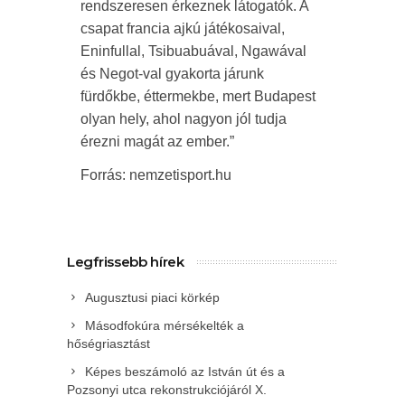
rendszeresen érkeznek látogatók. A
csapat francia ajkú játékosaival,
Eninfullal, Tsibuabuával, Ngawával
és Negot-val gyakorta járunk
fürdőkbe, éttermekbe, mert Budapest
olyan hely, ahol nagyon jól tudja
érezni magát az ember.”
Forrás: nemzetisport.hu
Legfrissebb hírek
Augusztusi piaci körkép
Másodfokúra mérsékelték a
hőségriasztást
Képes beszámoló az István út és a
Pozsonyi utca rekonstrukciójáról X.