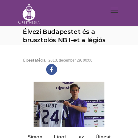
Élvezi Budapestet és a
brusztolós NB I-et a légiós
Újpest Média
| 2013. december 29. 00:00
Simon Ligot, az Újpest