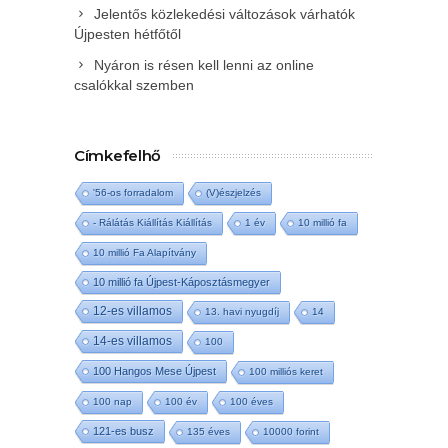
Jelentős közlekedési változások várhatók
Újpesten hétfőtől
Nyáron is résen kell lenni az online
csalókkal szemben
Címkefelhő
'56-os forradalom
(V)észjelzés
- Rálátás Kiállítás Kiállítás
1 év
10 millió fa
10 millió Fa Alapítvány
10 millió fa Újpest-Káposztásmegyer
12-es villamos
13. havi nyugdíj
14
14-es villamos
100
100 Hangos Mese Újpest
100 milliós keret
100 nap
100 év
100 éves
121-es busz
135 éves
10000 forint