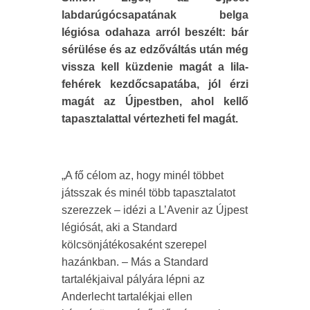
labdarúgócsapatának belga
légiósa odahaza arról beszélt: bár
sérülése és az edzőváltás után még
vissza kell küzdenie magát a lila-
fehérek kezdőcsapatába, jól érzi
magát az Újpestben, ahol kellő
tapasztalattal vértezheti fel magát.
„A fő célom az, hogy minél többet
játsszak és minél több tapasztalatot
szerezzek – idézi a L’Avenir az Újpest
légiósát, aki a Standard
kölcsönjátékosaként szerepel
hazánkban. – Más a Standard
tartalékjaival pályára lépni az
Anderlecht tartalékjai ellen