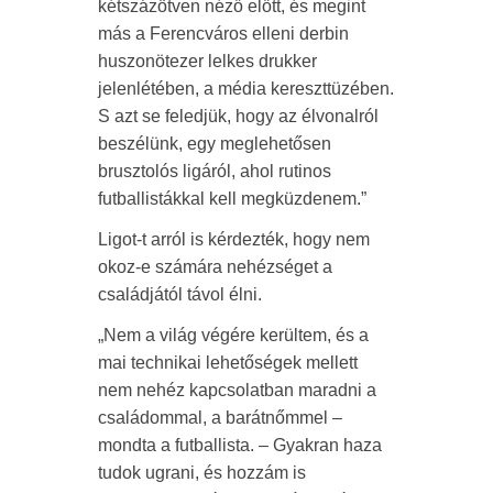
kétszázötven néző előtt, és megint
más a Ferencváros elleni derbin
huszonötezer lelkes drukker
jelenlétében, a média kereszttüzében.
S azt se feledjük, hogy az élvonalról
beszélünk, egy meglehetősen
brusztolós ligáról, ahol rutinos
futballistákkal kell megküzdenem.”
Ligot-t arról is kérdezték, hogy nem
okoz-e számára nehézséget a
családjától távol élni.
„Nem a világ végére kerültem, és a
mai technikai lehetőségek mellett
nem nehéz kapcsolatban maradni a
családommal, a barátnőmmel –
mondta a futballista. – Gyakran haza
tudok ugrani, és hozzám is