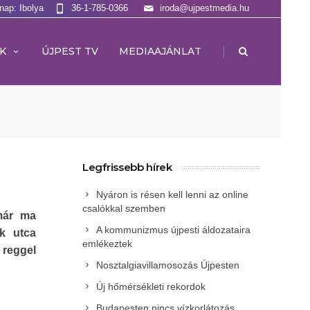
lnap: Ibolya
36-1-785-0366
iroda@ujpestmedia.hu
|
K
ÚJPEST TV
MEDIAAJÁNLAT
Legfrissebb hírek
Nyáron is résen kell lenni az online
csalókkal szemben
már ma
A kommunizmus újpesti áldozataira
k utca
emlékeztek
reggel
Nosztalgiavillamosozás Újpesten
Új hőmérsékleti rekordok
Budapesten nincs vízkorlátozás,