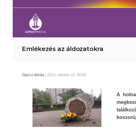
Emlékezés az áldozatokra
Újpest Média
| 2014. október 22. 00:00
A holna
megkez
találko
koszorúj