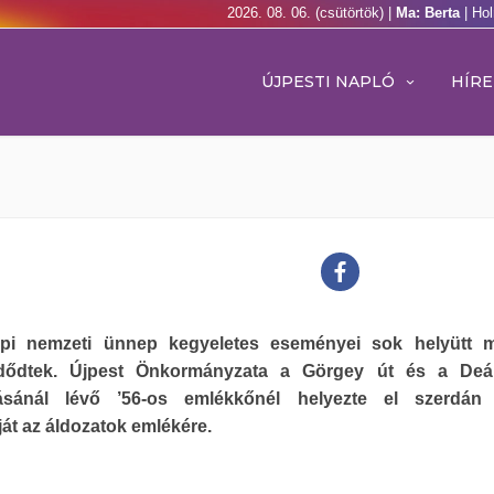
2026. 08. 06. (csütörtök) |
Ma: Berta
| Ho
ÚJPESTI NAPLÓ
HÍRE
pi nemzeti ünnep kegyeletes eseményei sok helyütt 
dődtek. Újpest Önkormányzata a Görgey út és a Deá
zásánál lévő ’56-os emlékkőnél helyezte el szerdán 
át az áldozatok emlékére.