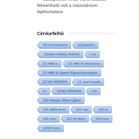
félreérthető volt a minisztérium
tájékoztatása
Címkefelhő
'56-os forradalom
(V)észjelzés
- Rálátás Kiállítás Kiállítás
1 év
10 millió fa
10 millió Fa Alapítvány
10 millió fa Újpest-Káposztásmegyer
12-es villamos
13. havi nyugdíj
14-es villamos
14
100
100 Hangos Mese Újpest
100 milliós keret
100 nap
100 év
121-es busz
100 éves
135 éves
10000 forint