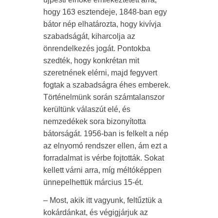
hogy 163 esztendeje, 1848-ban egy
bátor nép elhatározta, hogy kivívja
szabadságát, kiharcolja az
önrendelkezés jogát. Pontokba
szedték, hogy konkrétan mit
szeretnének elérni, majd fegyvert
fogtak a szabadságra éhes emberek.
Történelmünk során számtalanszor
kerültünk válaszút elé, és
nemzedékek sora bizonyította
bátorságát. 1956-ban is felkelt a nép
az elnyomó rendszer ellen, ám ezt a
forradalmat is vérbe fojtották. Sokat
kellett várni arra, míg méltóképpen
ünnepelhettük március 15-ét.
– Most, akik itt vagyunk, feltűztük a
kokárdánkat, és végigjárjuk az