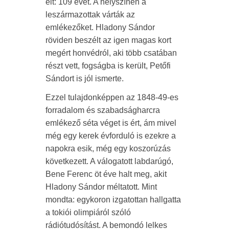
élt: 109 évet. A helyszínen a
leszármazottak várták az
emlékezőket. Hladony Sándor
röviden beszélt az igen magas kort
megért honvédról, aki több csatában
részt vett, fogságba is került, Petőfi
Sándort is jól ismerte.
Ezzel tulajdonképpen az 1848-49-es
forradalom és szabadságharcra
emlékező séta véget is ért, ám mivel
még egy kerek évforduló is ezekre a
napokra esik, még egy koszorúzás
következett. A válogatott labdarúgó,
Bene Ferenc öt éve halt meg, akit
Hladony Sándor méltatott. Mint
mondta: egykoron izgatottan hallgatta
a tokiói olimpiáról szóló
rádiótudósítást. A bemondó lelkes