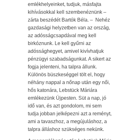
emlékhelyeinket, tudjuk, másfajta
kihívásokkal kell szembenéznünk –
zárta beszédét Bartók Béla. – Nehéz
gazdasági helyzetben van az ország,
az adósságcsapdával meg kell
birkóznunk. Le kell gyűrni az
adóssághegyet, amivel kivívhatjuk
pénzügyi szabadságunkat. A sikert az
fogja jelenteni, ha talpra állunk.
Különös büszkeséggel tölt el, hogy
néhány nappal a nőnap után egy női,
hős katonára, Lebstück Máriára
emlékezünk Újpesten. Süt a nap, jó
idő van, és azt gondolom, mi sem
tudja jobban jelképezni azt a reményt,
ami a tavaszhoz, a megújuláshoz, a
talpra álláshoz szükséges nekünk.