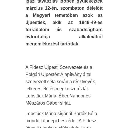
Igazi tavaszias időben gyülekeztek
március 12-én, szombaton délelőtt
a Megyeri temetőben azok az
újpestiek, akik az 1848-49-es
forradalom és szabadságharc
évfordulója alkalmából
megemlékezést tartottak.
A Fidesz Újpesti Szervezete és a
Polgári Újpestért Alapítvány által
szervezett séta során a résztvevők
felkeresték, és megkoszorúzták
Lebstück Mária, Éber Nándor és
Mészáros Gábor sírját.
Lebstück Mária sírjánál Bartók Béla
mondott ünnepi beszédet. A Fidesz
újpesti elnöke emlékeztetett arra,