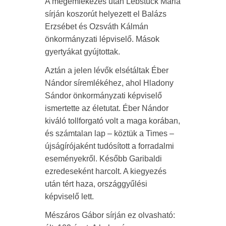
A megemlékezés után Lebstück Mária
sírján koszorút helyezett el Balázs
Erzsébet és Ozsváth Kálmán
önkormányzati lépviselő. Mások
gyertyákat gyújtottak.
Aztán a jelen lévők elsétáltak Éber
Nándor síremlékéhez, ahol Hladony
Sándor önkormányzati képviselő
ismertette az életutat. Éber Nándor
kiváló tollforgató volt a maga korában,
és számtalan lap – köztük a Times –
újságírójaként tudósított a forradalmi
eseményekről. Később Garibaldi
ezredeseként harcolt. A kiegyezés
után tért haza, országgyűlési
képviselő lett.
Mészáros Gábor sírján ez olvasható: