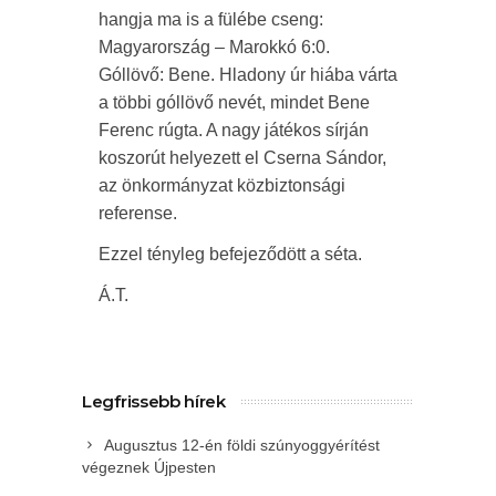
hangja ma is a fülébe cseng:
Magyarország – Marokkó 6:0.
Góllövő: Bene. Hladony úr hiába várta
a többi góllövő nevét, mindet Bene
Ferenc rúgta. A nagy játékos sírján
koszorút helyezett el Cserna Sándor,
az önkormányzat közbiztonsági
referense.
Ezzel tényleg befejeződött a séta.
Á.T.
Legfrissebb hírek
Augusztus 12-én földi szúnyoggyérítést
végeznek Újpesten