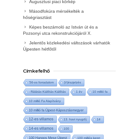
Augusztusi piaci körkép
Másodfokúra mérsékelték a
hőségriasztást
Képes beszámoló az István út és a
Pozsonyi utca rekonstrukciójáról X.
Jelentős közlekedési változások várhatók
Újpesten hétfőtől
Címkefelhő
'56-os forradalom
(V)észjelzés
- Rálátás Kiállítás Kiállítás
1 év
10 millió fa
10 millió Fa Alapítvány
10 millió fa Újpest-Káposztásmegyer
12-es villamos
13. havi nyugdíj
14
14-es villamos
100
100 Hangos Mese Újpest
100 milliós keret